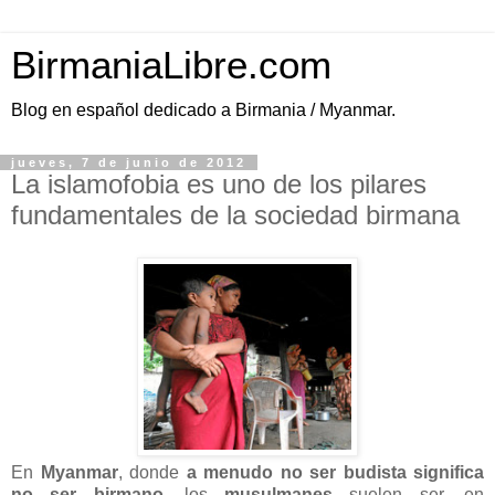
BirmaniaLibre.com
Blog en español dedicado a Birmania / Myanmar.
jueves, 7 de junio de 2012
La islamofobia es uno de los pilares
fundamentales de la sociedad birmana
En
Myanmar
, donde
a menudo no ser budista significa
no ser birmano
, los
musulmanes
suelen ser, en