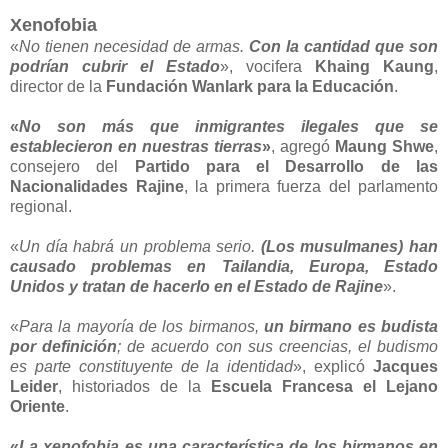
Xenofobia
«
No tienen necesidad de armas.
Con la cantidad que son
podrían cubrir el Estado
», vocifera
Khaing Kaung
,
director de la
Fundación Wanlark para la Educación
.
«
No son más que inmigrantes ilegales que se
establecieron en nuestras tierras
»
, agregó
Maung Shwe
,
consejero del
Partido para el Desarrollo de las
Nacionalidades Rajine
, la primera fuerza del parlamento
regional.
«
Un día habrá un problema serio.
(Los musulmanes) han
causado problemas en Tailandia, Europa, Estado
Unidos y tratan de hacerlo en el Estado de Rajine
».
«
Para la mayoría de los birmanos,
un birmano es budista
por definición
; de acuerdo con sus creencias, el budismo
es parte constituyente de la identidad
», explicó
Jacques
Leider
, historiados de la
Escuela Francesa el Lejano
Oriente
.
«
La xenofobia es una característica de los birmanos en