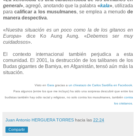
general
»
, agregó, anotando que la palabra
«
kala
»
, utilizada
para
calificar a los musulmanes
, se emplea a menudo
de
manera despectiva
.
«
Nuestra situación es un poco como la de los gitanos en
Europa
» dice Ko Aung Aung. «
Debemos ser muy
cuidadosos
».
El contexto internacional también perjudica a esta
comunidad. El 2001, la destrucción de los talibanes de los
Budas gigantes de Bamiya, en Afganistán, tensó aún más la
situación.
Visto en
Gara
gracias a
un chivatazo de Carlos Sardiña en Facebook
.
Para algunos (entre los que me incluyo) ha sido una sorpresa descubrir que entre los
budistas también hay odio racial y religioso, no solo contra los musulmanes, también
contra
los cristianos
.
Juan Antonio HERGUERA TORRES
hacia las
22:24
Compartir