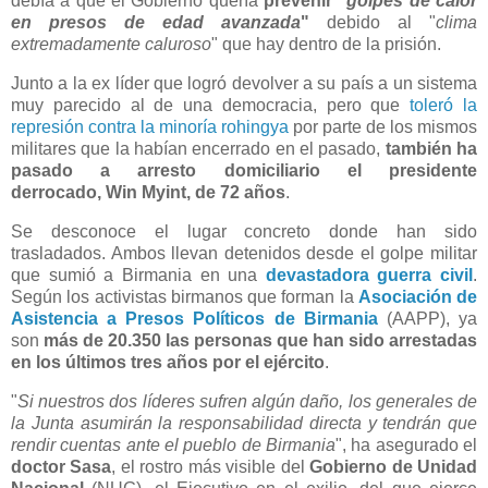
debía a que el Gobierno quería
prevenir "
golpes de calor
en presos de edad avanzada
"
debido al "
clima
extremadamente caluroso
" que hay dentro de la prisión.
Junto a la ex líder que logró devolver a su país a un sistema
muy parecido al de una democracia, pero que
toleró la
represión contra la minoría rohingya
por parte de los mismos
militares que la habían encerrado en el pasado,
también ha
pasado a arresto domiciliario el presidente
derrocado,
Win Myint
, de 72 años
.
Se desconoce el lugar concreto donde han sido
trasladados. Ambos llevan detenidos desde el golpe militar
que sumió a Birmania en una
devastadora guerra civil
.
Según los activistas birmanos que forman la
Asociación de
Asistencia a Presos Políticos de Birmania
(AAPP), ya
son
más de 20.350 las personas que han sido arrestadas
en los últimos tres años por el ejército
.
"
Si nuestros dos líderes sufren algún daño, los generales de
la Junta asumirán la responsabilidad directa y tendrán que
rendir cuentas ante el pueblo de Birmania
", ha asegurado el
doctor Sasa
, el rostro más visible del
Gobierno de Unidad