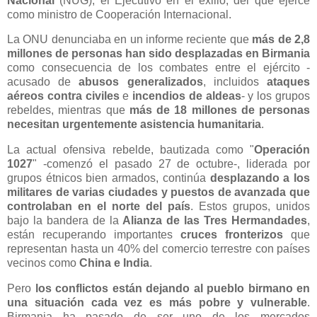
Nacional
(NUG), el Ejecutivo en el exilio, del que ejerce
como ministro de Cooperación Internacional.
La ONU denunciaba en un informe reciente que
más de 2,8
millones de personas han sido desplazadas en Birmania
como consecuencia de los combates entre el ejército -
acusado de
abusos generalizados
, incluidos
ataques
aéreos contra civiles
e
incendios de aldeas
- y los grupos
rebeldes, mientras que
más de 18 millones de personas
necesitan urgentemente asistencia humanitaria
.
La actual ofensiva rebelde, bautizada como "
Operación
1027
" -comenzó el pasado 27 de octubre-, liderada por
grupos étnicos bien armados, continúa
desplazando a los
militares de varias ciudades y puestos de avanzada que
controlaban en el norte del país
. Estos grupos, unidos
bajo la bandera de la
Alianza de las Tres Hermandades
,
están recuperando importantes
cruces fronterizos
que
representan hasta un 40% del comercio terrestre con países
vecinos como
China e India
.
Pero
los conflictos están dejando al pueblo birmano en
una situación cada vez es más pobre y vulnerable
.
Birmania ha pasado de ser uno de los mercados