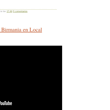
cia las
17:44
0 comentarios
a Birmania en Local