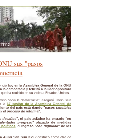
urma
 ONU sus "pasos
emocracia
endió hoy en la
Asamblea General de la ONU
ia la democracia
y
felicitó a la líder opositora
s que ha recibido en su visita a Estados Unidos.
mino hacia la democracia"
, aseguró Thein Sein
e la
67 sesión de la Asamblea General de
njunto del país está dando "
pasos tangibles
a y el proceso de reforma
"
.
s desafíos
", el país asiático ha entrado "
en
alentador progreso
" plagado de medidas
 políticos
, el
regreso "
con dignidad
" de los
 a Aung San Suu Kyi
y destacó como otro de