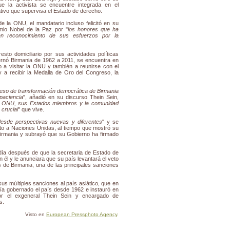
e la activista se encuentre integrada en el
tivo que supervisa el Estado de derecho.
de la ONU, el mandatario incluso felicitó en su
emio Nobel de la Paz por "
los honores que ha
en reconocimiento de sus esfuerzos por la
to domiciliario por sus actividades políticas
bernó Birmania de 1962 a 2011, se encuentra en
o a visitar la ONU y también a reunirse con el
a recibir la Medalla de Oro del Congreso, la
eso de transformación democrática de Birmania
paciencia
", añadió en su discurso Thein Sein,
a ONU, sus Estados miembros y la comunidad
crucial
" que vive.
desde perspectivas nuevas y diferentes
" y se
nto a Naciones Unidas, al tiempo que mostró su
 Birmania y subrayó que su Gobierno ha firmado
día después de que la secretaria de Estado de
n él y le anunciara que su país levantará el veto
 de Birmania, una de las principales sanciones
s múltiples sanciones al país asiático, que en
abía gobernado el país desde 1962 e instauró en
or el exgeneral Thein Sein y encargado de
s.
Visto en
European Pressphoto Agency
.