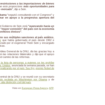
s restricciones a las importaciones de bienes
ue esto proporcione
más oportunidades para
o mercado
", dijo a Sein.
Obama
"
seguirá consultando con el Congreso
" y
ar en apoyo a la progresiva apertura del
el Gobierno de Sein está
"
avanzando hacia un
a
"
mayor conexión
" del país con la economía
onflictos étnicos
"
.
e sus múltiples sanciones al país asiático
,
r
que había gobernado el país desde 1962 e
bezado por el exgeneral Thein Sein y encargado
icas.
mblea General de la ONU, dio las gracias hoy a
en las relaciones bilaterales y dijo que el apoyo
 el camino de las reformas.
e la lista de personas a quienes se les prohíbe
os Unidos
, anunciada la semana pasada, se han
á realizando por el país Suu Kyi, premio Nobel de
central de la ONU y se reunió con su secretario
ido recibida en Washington por Obama
y de
lta distinción civil del país
.
Visto en
European Press Agency
,
AFP
.