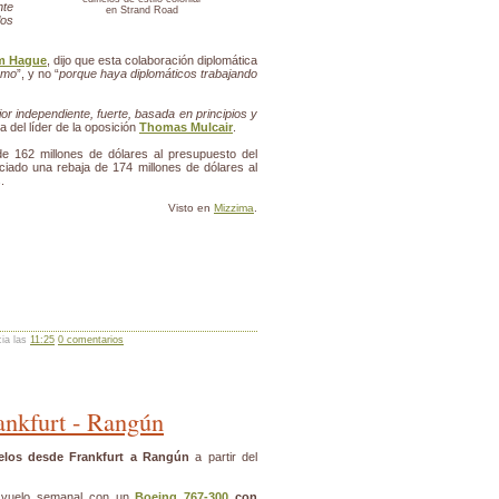
nte
en Strand Road
los
am Hague
, dijo que esta colaboración diplomática
ismo
”, y no “
porque haya diplomáticos trabajando
or independiente, fuerte, basada en principios y
a del líder de la oposición
Thomas Mulcair
.
e 162 millones de dólares al presupuesto del
iado una rebaja de 174 millones de dólares al
.
Visto en
Mizzima
.
cia las
11:25
0 comentarios
ankfurt - Rangún
elos desde Frankfurt a Rangún
a partir del
un vuelo semanal con un
Boeing 767-300
con