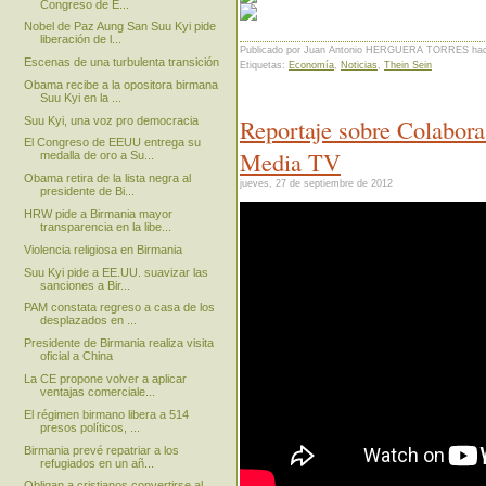
Congreso de E...
Nobel de Paz Aung San Suu Kyi pide
liberación de l...
Publicado por Juan Antonio HERGUERA TORRES
ha
Escenas de una turbulenta transición
Etiquetas:
Economía
,
Noticias
,
Thein Sein
Obama recibe a la opositora birmana
Suu Kyi en la ...
Reportaje sobre Colabor
Suu Kyi, una voz pro democracia
El Congreso de EEUU entrega su
Media TV
medalla de oro a Su...
Obama retira de la lista negra al
jueves, 27 de septiembre de 2012
presidente de Bi...
HRW pide a Birmania mayor
transparencia en la libe...
Violencia religiosa en Birmania
Suu Kyi pide a EE.UU. suavizar las
sanciones a Bir...
PAM constata regreso a casa de los
desplazados en ...
Presidente de Birmania realiza visita
oficial a China
La CE propone volver a aplicar
ventajas comerciale...
El régimen birmano libera a 514
presos políticos, ...
Birmania prevé repatriar a los
refugiados en un añ...
Obligan a cristianos convertirse al