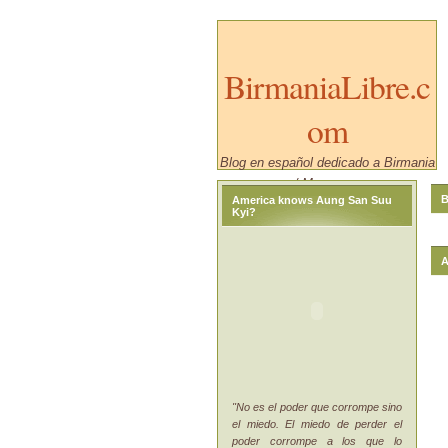
BirmaniaLibre.c
om
Blog en español dedicado a Birmania
/ Myanmar.
B
America knows Aung San Suu
Kyi?
A
"No es el poder que corrompe sino
el miedo. El miedo de perder el
poder corrompe a los que lo