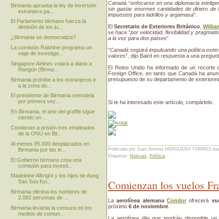
Canadá “
enfocarse en una diplomacia intelige
Birmania aprueba la ley de inversión
sin gastar enormes cantidades de dinero de 
extranjera pa...
impuestos para ladrillos y argamasa
”.
El Parlamento birmano fuerza la
El
Secretario de Exteriores Británico
,
Willi
dimisión de los ju...
se hace “
por velocidad, flexibilidad y pragmat
¿Birmania se democratiza?
a la vez para dos países
”.
La comisión Rakhine programa un
“
Canadá seguirá impulsando una política exteri
viaje de investiga...
valores
”, dijo Baird en respuesta a una pregunt
Singapore Airlines volará a diario a
El Reino Unido ha informado de un recorte d
Rangún (Birma...
Foreign Office, en tanto que Canadá ha anunc
presupuesto de su departamento de exteriores
Birmania prohíbe a los extranjeros ir
a la zona do...
El presidente de Birmania remodela
por primera vez...
Si te ha interesado este artículo, compártelo.
En Birmania, el arte del graffiti sigue
siendo un ...
Condenan a prisión tres empleados
de la ONU en Bir...
Al menos 85.000 desplazados en
Publicado por Juan Antonio HERGUERA TORRES
ha
Birmania por las in...
Etiquetas:
Noticias
,
Política
El Gobierno birmano crea una
comisión para investi...
Madeleine Albright y los hijos de Aung
Comienzan los vuelos Fr
San Suu Kyi...
Birmania elimina los nombres de
2.082 personas de ...
La
aerolínea alemana
Condor
ofrecerá
vu
próximo
6 de noviembre
.
Birmania levanta la censura en los
medios de comun...
La aerolínea dijo que tendrán disponible 