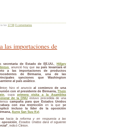
cia las
17:58
0 comentarios
 a las importaciones de
La
secretaria de Estado de EE.UU.
,
Hillary
linton
, anunció hoy que
su país levantará el
eto a las importaciones de productos
rocedentes de Birmania
,
una de las
rincipales sanciones que Washington
antiene al país asiático
.
linton hizo el anuncio
al comienzo de una
eunión con el presidente de Birmania,
Thein
ein
, cuya
primera visita a la Asamblea
eneral de la ONU
estuvo precedida de una
ntensa
campaña para que Estados Unidos
cabara con esa restricción
en la que
se
mplicó incluso la líder de la oposición
irmana,
Aung San Suu Kyi
.
eso
hacia la reforma y en respuesta a las
a oposición
, Estados Unidos dará el siguiente
rcial
", indicó Clinton.