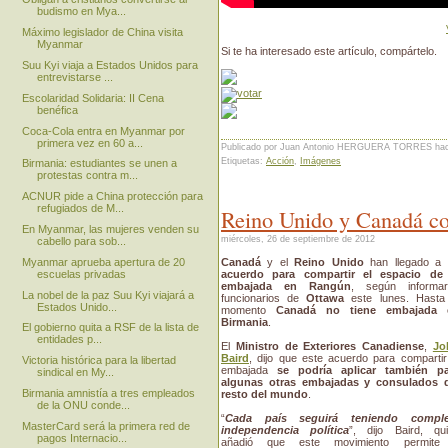
budismo en Mya...
Máximo legislador de China visita
Myanmar
Si te ha interesado este artículo, compártelo.
Suu Kyi viaja a Estados Unidos para
entrevistarse ...
Escolaridad Solidaria: II Cena
benéfica
Coca-Cola entra en Myanmar por
primera vez en 60 a...
Publicado por Juan Antonio HERGUERA TORRES
ha
Etiquetas:
Acción
,
Imágenes
Birmania: estudiantes se unen a
protestas contra m...
ACNUR pide a China protección para
refugiados de M...
Reino Unido y Canadá c
En Myanmar, las mujeres venden su
miércoles, 26 de septiembre de 2012
cabello para sob...
Canadá
y el
Reino Unido
han llegado a 
Myanmar aprueba apertura de 20
acuerdo para compartir el espacio de 
escuelas privadas
embajada en Rangún
, según informar
La nobel de la paz Suu Kyi viajará a
funcionarios de
Ottawa
este lunes. Hasta
Estados Unido...
momento
Canadá no tiene embajada 
Birmania
.
El gobierno quita a RSF de la lista de
entidades p...
El
Ministro de Exteriores Canadiense
,
Jo
Baird
, dijo que este acuerdo para compartir
Victoria histórica para la libertad
embajada
se podría aplicar también pa
sindical en My...
algunas otras embajadas y consulados d
Birmania amnistía a tres empleados
resto del mundo
.
de la ONU conde...
“
Cada país seguirá teniendo comple
MasterCard será la primera red de
independencia política
”, dijo Baird, qu
pagos Internacio...
añadió que este movimiento permite