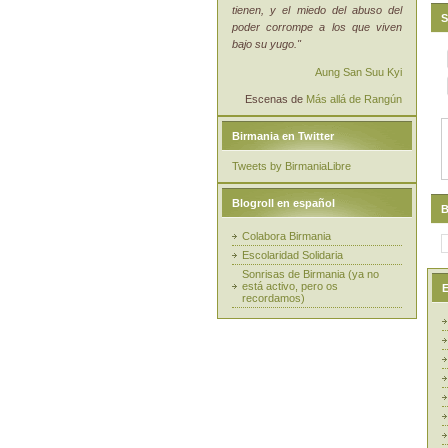
tienen, y el miedo del abuso del
S
poder corrompe a los que viven
bajo su yugo."
Aung San Suu Kyi
Escenas de
Más allá de Rangún
Birmania en Twitter
Tweets by BirmaniaLibre
Blogroll en español
B
Colabora Birmania
Escolaridad Solidaria
Sonrisas de Birmania (ya no
está activo, pero os
E
recordamos)