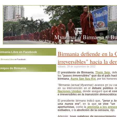
Myanmar // Birmania // B
Birmania defiende en la
irmania Libre en Facebook
irreversibles" hacia la d
Birmania Libre
on Facebook
sábado, 29 de septiembre de 2012
migos de Birmania
El
presidente de Birmania
,
Thein Sein
, def
los
"
pasos irreversibles
" que da el país hac
birmana
,
Aung San Suu Kyi
, por los honore
"Birmania (actual Myanmar) avanza en su ca
en su intervención en el
debate público
d
Naciones Unidas
, donde aseguró que
el co
e irreversibles en la transición democrátic
El presidente birmano indicó que,
"
pese a lo
una nueva era
"
, en la que
se vive "
un 
aperturistas
, como la
amnistía a los presos
exiliados
, o la
abolición de la censura
, dijo.
Además,
tuvo palabras de reconocimiento