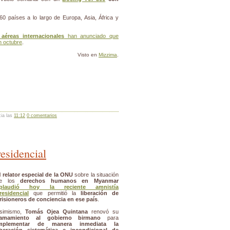
 países a lo largo de Europa, Asia, África y
 aéreas internacionales
han anunciado que
 octubre
.
Visto en
Mizzima
.
cia las
11:12
0 comentarios
esidencial
l
relator especial de la ONU
sobre la situación
de los
derechos humanos en Myanmar
plaudió hoy la reciente amnistía
residencial
que permitió la
liberación de
risioneros de conciencia en ese país
.
simismo,
Tomás Ojea Quintana
renovó su
lamamiento al gobierno birmano
para
mplementar de manera inmediata la
iberación sistemática e incondicional de