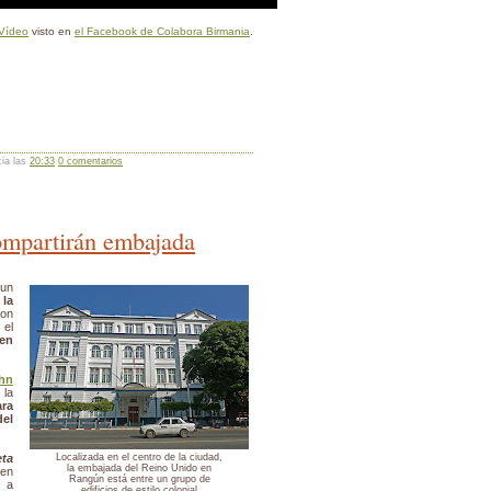
Vídeo
visto en
el Facebook de Colabora Birmania
.
cia las
20:33
0 comentarios
ompartirán embajada
un
la
on
 el
en
hn
 la
ra
el
ta
Localizada en el centro de la ciudad,
la embajada del Reino Unido en
ien
Rangún está entre un grupo de
 a
edificios de estilo colonial