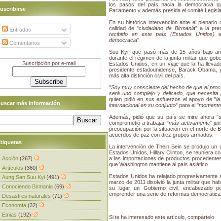
los pasos del país hacia la democracia qu
uscribirse
Parlamento y además presida el comité Legisla
En su histórica intervención ante el plenario 
calidad de "
ciudadano de Birmania
" a la pr
Entradas
recibido en este país (Estados Unidos) 
democracia
".
Comentarios
Suu Kyi, que pasó más de 15 años bajo arres
durante el régimen de la junta militar que go
Suscripción por e-mail
Estados Unidos, en un viaje que la ha llevad
presidente estadounidense, Barack Obama, y 
más alta distinción civil del país.
"
Soy muy consciente del hecho de que el proc
será uno complejo y delicado, que necesita 
quien pidió en sus esfuerzos el apoyo de "
l
uscar más información
internacional en su conjunto
" para el "
momento 
Además, pidió que su país se mire ahora "
comprometió a trabajar "
más activamente
" ju
preocupación por la situación en el norte de
acuerdos de paz con diez grupos armados.
tiquetas
La intervención de Thein Sein se produjo un 
Estados Unidos, Hillary Clinton, se reuniera co
Acción
(267)
a las importaciones de productos procedentes
que Washington mantiene al país asiático.
Artículos
(360)
Estados Unidos ha relajado progresivamente su
Aung San Suu Kyi
(491)
marzo de 2011 disolvió la junta militar que h
Conociendo Birmania
(69)
su lugar un Gobierno civil, encabezado p
emprender una serie de reformas democrática
Desastres naturales
(71)
Economía
(32)
Etnias
(192)
Si te ha interesado este artículo, compártelo.