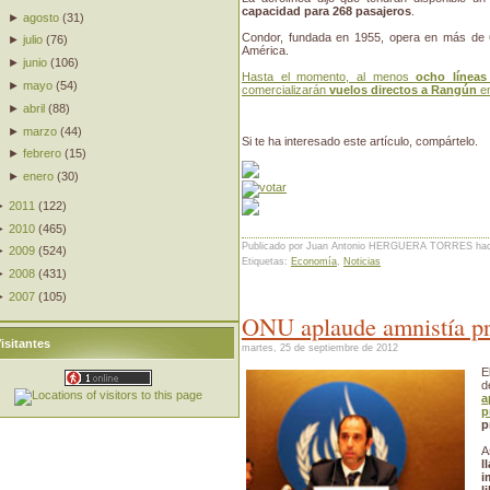
capacidad para 268 pasajeros
.
►
agosto
(
31
)
Condor, fundada en 1955, opera en más de 60
►
julio
(
76
)
América.
►
junio
(
106
)
Hasta el momento, al menos
ocho líneas
►
mayo
(
54
)
comercializarán
vuelos directos a Rangún
en
►
abril
(
88
)
►
marzo
(
44
)
Si te ha interesado este artículo, compártelo.
►
febrero
(
15
)
►
enero
(
30
)
►
2011
(
122
)
►
2010
(
465
)
Publicado por Juan Antonio HERGUERA TORRES
ha
►
2009
(
524
)
Etiquetas:
Economía
,
Noticias
►
2008
(
431
)
►
2007
(
105
)
ONU aplaude amnistía pr
isitantes
martes, 25 de septiembre de 2012
E
a
p
p
A
l
i
l