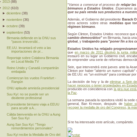
►
2013
(
88
)
"
Vamos a comenzar el proceso de
relajar la
▼
2012
(
610
)
birmanos a Estados Unidos
. Esperamos q
que su país venda sus productos a nuestr
►
diciembre
(
38
)
Además, el Gobierno del presidente
Barack 
►
noviembre
(
36
)
otros actores sobre otras
medidas que tom
►
octubre
(
39
)
régimen birmano
.
▼
septiembre
(
53
)
Según Clinton, Estados Unidos reconoce que 
cambio democrático
"
en Birmania, hacia un
Birmania defiende en la ONU sus
global
, y
trabajando para "
poner fin a los c
"pasos irreversibl...
EE.UU. levantará el veto a las
Estados Unidos ha relajado progresivament
importaciones de pr...
que
en marzo de 2011 disolvió la junta milita
instauró en su lugar un Gobierno civil, enca
Reportaje sobre Colabora Birmania
de emprender una serie de reformas democrát
en Local Media TV
Sein, que intervendrá este jueves ante la Asa
Reino Unido y Canadá compartirán
Clinton por haber "
abierto un nuevo capítulo
" 
embajada
de EE.UU. es "
un estímulo
" para continuar por
Comienzan los vuelos Frankfurt -
Rangún
La decisión de hoy y la de
eliminar a Sein d
hacer negocios o tener propiedades en Estad
ONU aplaude amnistía presidencial
producido en coincidencia con
la gira que est
la Paz
.
Suu Kyi: no se puede ser un
disidente profesional
La semana pasada la opositora visitó la sede 
general, Ban Ki-moon, después de
haber s
El presidente birmano viaja a EEUU
recoger la medalla de oro del Congreso, la más a
para acudir a A...
Cálida bienvenida en la ONU a Aung
San Suu Kyi
Si te ha interesado este artículo, compártelo.
Aung San Suu Kyi: "Tengo
remordimientos personales"
Suu Kyi recibe la Medalla de Oro del