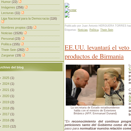
Humor
(22)
Imágenes
(256)
Lecturas
(11)
Liga Nacional para la Democracia
(116)
Publicado por Juan Antonio HERGUERA TORRES
ha
Nombres propios
(15)
Etiquetas:
Noticias
,
Política
,
Thein Sein
Noticias
(1526)
Personal
(23)
Política
(155)
EE.UU. levantará el veto
Thein Sein
(282)
productos de Birmania
Zarganar
(19)
rchivo del blog
C
v
p
►
2025
(
1
)
p
m
►
2024
(
1
)
►
2021
(
1
)
C
r
►
2020
(
1
)
S
G
►
2019
(
2
)
i
a
La secretaria de Estado estadounidense
►
2018
(
5
)
habla con el ministro de Exteriores
i
Británico (AFP, Emmanuel Dunand)
►
2017
(
1
)
b
►
2016
(
9
)
"
En
reconocimiento del continuo progr
peticiones tanto del Gobierno como de l
►
2015
(
12
)
paso para
normalizar nuestra relación come