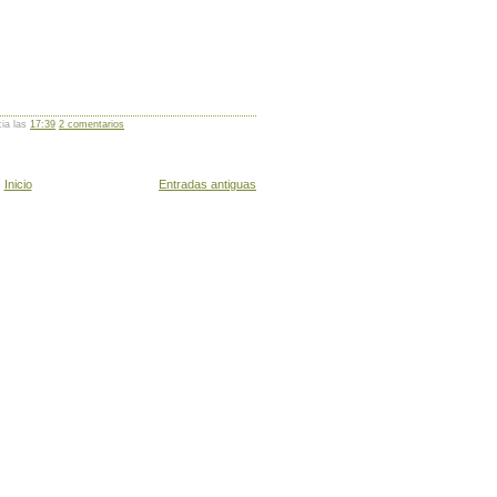
cia las
17:39
2 comentarios
Inicio
Entradas antiguas