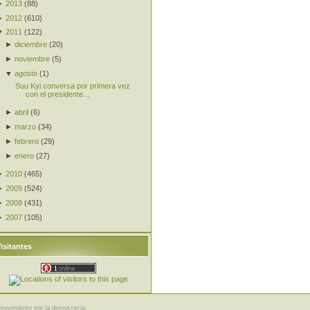
►
2013
(
88
)
►
2012
(
610
)
▼
2011
(
122
)
►
diciembre
(
20
)
►
noviembre
(
5
)
▼
agosto
(
1
)
Suu Kyi conversa por primera vez
con el presidente...
►
abril
(
6
)
►
marzo
(
34
)
►
febrero
(
29
)
►
enero
(
27
)
►
2010
(
465
)
►
2009
(
524
)
►
2008
(
431
)
►
2007
(
105
)
isitantes
movimiento por la democracia.