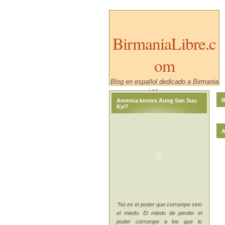
BirmaniaLibre.c
om
Blog en español dedicado a Birmania
/ Myanmar.
B
America knows Aung San Suu
Kyi?
A
"No es el poder que corrompe sino
el miedo. El miedo de perder el
poder corrompe a los que lo