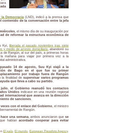
para
tada
r la Democracia
(LND), indicó a la prensa que
 contenido de la conversación entre la jefa
 miércoles
, el mismo día de su inauguración por
ad de reformar la estructura económica de
u Kyi,
liberada el pasado noviembre tras siete
s y medio de arresto domiciliario
, abandonó su
a de Rangún, al sur del país, a primeras horas
 la mañana para viajar por primera vez a la
ital administrativa.
 pasado 14 de agosto, Suu Kyi viajó a la
gión de Bago en el que fue su primer
splazamiento por trabajo fuera de Rangún
 la finalidad de
supervisar varios programas
 ayuda que lleva a cabo su partido
.
n
julio
,
el Gobierno reanudó los contactos
ados Unidos
indicase en una reunión regional
ad internacional que avanza en la dirección
amiento de sanciones
.
 veces con el enlace del Gobierno
, el ministro
ubernamental de Rangún.
n hace una semana
, ambos anunciaron que
se
que habían
acordado cooperar para evitar
 en
El país
,
El mundo
,
European Pressfoto Agency
.