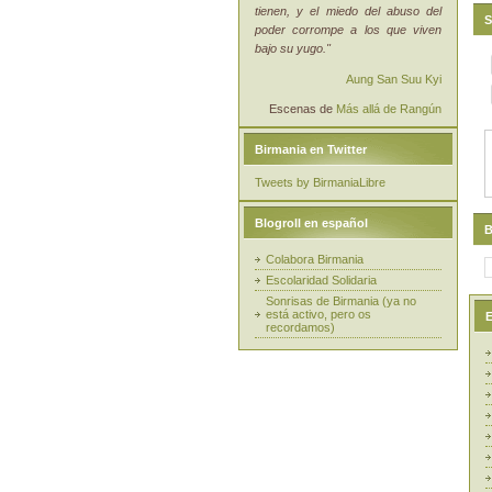
tienen, y el miedo del abuso del
S
poder corrompe a los que viven
bajo su yugo."
Aung San Suu Kyi
Escenas de
Más allá de Rangún
Birmania en Twitter
Tweets by BirmaniaLibre
Blogroll en español
B
Colabora Birmania
Escolaridad Solidaria
Sonrisas de Birmania (ya no
está activo, pero os
E
recordamos)