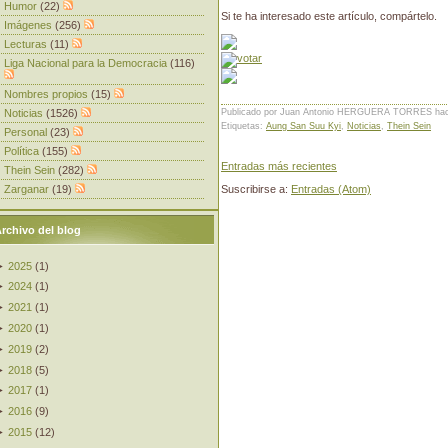
Humor
(22)
Si te ha interesado este artículo, compártelo.
Imágenes
(256)
Lecturas
(11)
Liga Nacional para la Democracia
(116)
Nombres propios
(15)
Noticias
(1526)
Publicado por Juan Antonio HERGUERA TORRES
ha
Etiquetas:
Aung San Suu Kyi
,
Noticias
,
Thein Sein
Personal
(23)
Política
(155)
Entradas más recientes
Thein Sein
(282)
Zarganar
(19)
Suscribirse a:
Entradas (Atom)
rchivo del blog
►
2025
(
1
)
►
2024
(
1
)
►
2021
(
1
)
►
2020
(
1
)
►
2019
(
2
)
►
2018
(
5
)
►
2017
(
1
)
►
2016
(
9
)
►
2015
(
12
)