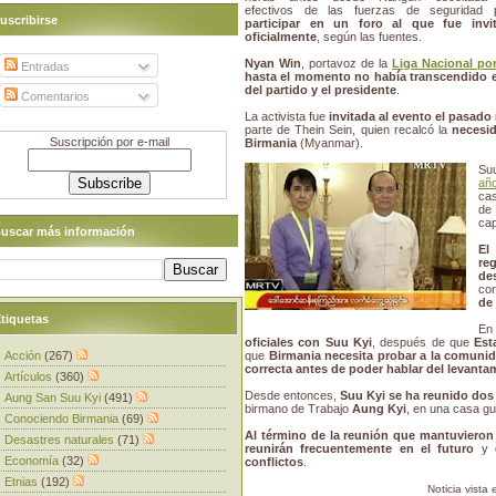
efectivos de las fuerzas de seguridad 
uscribirse
participar en un foro al que fue invi
oficialmente
, según las fuentes.
Nyan Win
, portavoz de la
Liga Nacional po
Entradas
hasta el momento no había transcendido el
del partido y el presidente
.
Comentarios
La activista fue
invitada al evento el pasado
parte de Thein Sein, quien recalcó la
necesid
Suscripción por e-mail
Birmania
(Myanmar).
Su
año
cas
de
cap
uscar más información
El
re
de
con
de
tiquetas
E
oficiales con Suu Kyi
, después de que
Est
Acción
(267)
que
Birmania necesita probar a la comunid
correcta antes de poder hablar del levant
Artículos
(360)
Desde entonces,
Suu Kyi se ha reunido dos
Aung San Suu Kyi
(491)
birmano de Trabajo
Aung Kyi
, en una casa g
Conociendo Birmania
(69)
Al término de la reunión que mantuviero
Desastres naturales
(71)
reunirán frecuentemente en el futuro
y 
Economía
(32)
conflictos
.
Etnias
(192)
Noticia vista