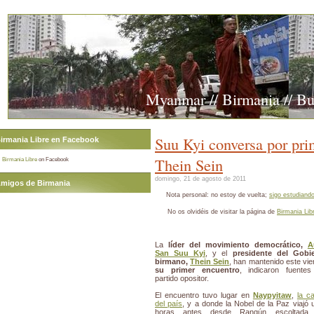
Myanmar // Birmania // B
Suu Kyi conversa por pri
irmania Libre en Facebook
Thein Sein
Birmania Libre
on Facebook
domingo, 21 de agosto de 2011
migos de Birmania
Nota personal: no estoy de vuelta;
sigo estudiando
No os olvidéis de visitar la página de
Birmania Li
La
líder del movimiento democrático,
A
San Suu Kyi
, y el
presidente del Gobi
birmano,
Thein Sein
, han mantenido este vie
su primer encuentro
, indicaron fuentes
partido opositor.
El encuentro tuvo lugar en
Naypyitaw
,
la ca
del país
, y a donde la Nobel de la Paz viajó 
horas antes desde Rangún escoltada