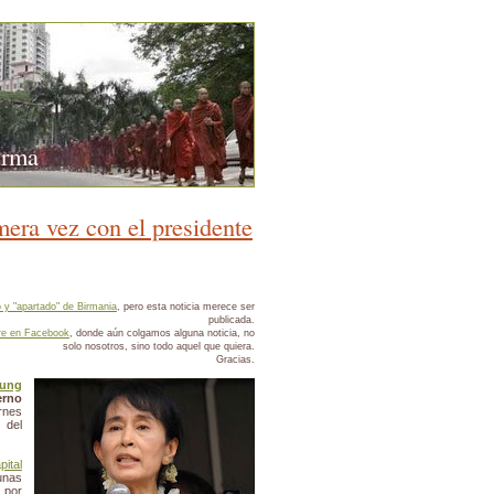
urma
mera vez con el presidente
 y "apartado" de Birmania
, pero esta noticia merece ser
publicada.
bre en Facebook
, donde aún colgamos alguna noticia, no
solo nosotros, sino todo aquel que quiera.
Gracias.
ung
erno
rnes
 del
pital
unas
 por