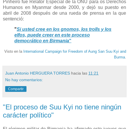
Pinheiro fue Relator Especial de la ONU para os Derechos
Humanos en Myanmar desde 2000, y dejó su puesto en
abril de 2008 después de una rueda de prensa en la que
sentenció:
"
Si usted cree en los gnomos, los trolls y los
elfos, puede creer en este proceso
democrático en Birmania
"
Visto en la
International Campaign for Freedom of Aung San Suu Kyi and
Burma
.
Juan Antonio HERGUERA TORRES
hacia las
11:21
No hay comentarios:
Compartir
"El proceso de Suu Kyi no tiene ningún
carácter político"
El régimen militar de Birmania ha afirmado este jueves que