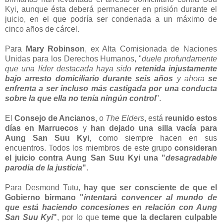
Kyi, aunque ésta deberá permanecer en prisión durante el
juicio, en el que podría ser condenada a un máximo de
cinco años de cárcel.
Para
Mary Robinson
, ex Alta Comisionada de Naciones
Unidas para los Derechos Humanos, "
duele profundamente
que una líder destacada haya sido
retenida injustamente
bajo arresto domiciliario durante seis años
y ahora
se
enfrenta a ser incluso más castigada por una conducta
sobre la que ella no tenía ningún control
".
El
Consejo de Ancianos
, o
The Elders
, está
reunido estos
días en Marruecos
y
han dejado una silla vacía para
Aung San Suu Kyi
, como siempre hacen en sus
encuentros. Todos los miembros de este grupo
consideran
el juicio contra Aung San Suu Kyi una "
desagradable
parodia de la justicia
"
.
Para Desmond Tutu,
hay que ser consciente de que el
Gobierno birmano "
intentará convencer al mundo de
que está haciendo concesiones en relación con Aung
San Suu Kyi
"
, por lo que
teme que la declaren culpable