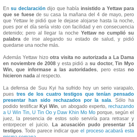
En
su declaración
dijo que había
insistido a Yettaw para
que se fuese
de su casa la mañana del 4 de mayo, pero
que Yettaw le pidió que le dejase alojarse hasta la noche,
pues por el día sería visto con facilidad y en consecuencia
detenido; pero al llegar la noche
Yettaw no cumplió su
palabra
de irse alegando su estado de salud, y pidió
quedarse una noche más.
Además Yettaw hizo
otra visita no autorizada a La Dama
en noviembre de 2008
y esta pidió a
su doctor, Tin Myo
Win, que informase a las autoridades
, pero estas
no
hicieron nada
al respecto.
La defensa de Suu Kyi ha sufrido hoy un serio varapalo,
pues
tres de los cuatro testigos que tenían pensado
presentar han sido rechazados por la sala
. Sólo ha
podido testificar
Kyi Win
, un abogado experto,
rechazando
a U Win Tin, U Tin Oo y Daw Khin Mo Mo
porque, según el
juez, la presencia de estos solo serviría para retrasar y
entorpecer el juicio.
La acusación pudo presentar 14
testigos
. Todo parece indicar que
el proceso acabará esta
misma semana
.