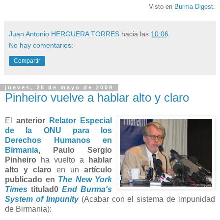
Visto en
Burma Digest
.
Juan Antonio HERGUERA TORRES
hacia las
10:06
No hay comentarios:
Compartir
jueves, 28 de mayo de 2009
Pinheiro vuelve a hablar alto y claro
El
anterior
Relator Especial
de la ONU para los
Derechos Humanos en
Birmania
, Paulo Sergio
Pinheiro
ha vuelto a
hablar
alto y claro
en un
artículo
publicado en
The New York
Times
titulad0
End Burma's
System of Impunity
(Acabar con el sistema de impunidad
de Birmania):