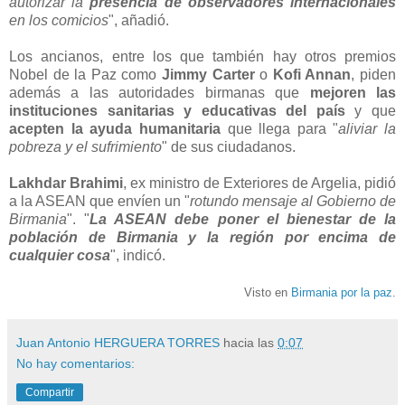
autorizar la
presencia de observadores internacionales
en los comicios
", añadió.
Los ancianos, entre los que también hay otros premios
Nobel de la Paz como
Jimmy Carter
o
Kofi Annan
, piden
además a las autoridades birmanas que
mejoren las
instituciones sanitarias y educativas del país
y que
acepten la ayuda humanitaria
que llega para "
aliviar la
pobreza y el sufrimiento
" de sus ciudadanos.
Lakhdar Brahimi
, ex ministro de Exteriores de Argelia, pidió
a la ASEAN que envíen un "
rotundo mensaje al Gobierno de
Birmania
". "
La ASEAN debe poner el bienestar de la
población de Birmania y la región por encima de
cualquier cosa
", indicó.
Visto en
Birmania por la paz
.
Juan Antonio HERGUERA TORRES
hacia las
0:07
No hay comentarios:
Compartir