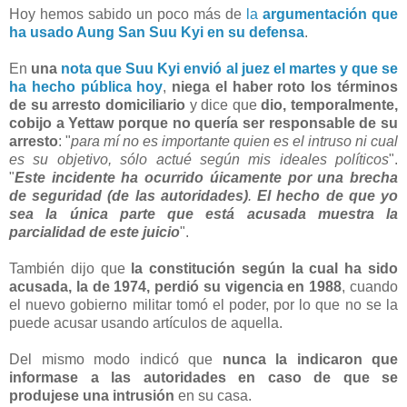
Hoy hemos sabido un poco más de
la
argumentación que
ha usado Aung San Suu Kyi en su defensa
.
En
una
nota que Suu Kyi envió al juez el martes y que se
ha hecho pública hoy
,
niega el haber roto los términos
de su arresto domiciliario
y dice que
dio, temporalmente,
cobijo a Yettaw porque no quería ser responsable de su
arresto
: "
para mí no es importante quien es el intruso ni cual
es su objetivo, sólo actué según mis ideales políticos
".
"
Este incidente ha ocurrido úicamente por una brecha
de seguridad (de las autoridades)
.
El hecho de que yo
sea la única parte que está acusada muestra la
parcialidad de este juicio
".
También dijo que
la constitución según la cual ha sido
acusada, la de 1974, perdió su vigencia en 1988
, cuando
el nuevo gobierno militar tomó el poder, por lo que no se la
puede acusar usando artículos de aquella.
Del mismo modo indicó que
nunca la indicaron que
informase a las autoridades en caso de que se
produjese una intrusión
en su casa.