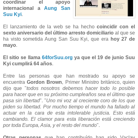
coordinar el apoyo
internacional a
Aung San
Suu Kyi
.
El lanzamiento de la web se ha hecho
coincidir con el
sexto aniversario del último arresto domiciliario
al que se
ha visto sometida Aung San Suu Kyi, que era
hoy 27 de
mayo
.
El sitio se llama
64forSuu.org
ya que el 19 de junio Suu
Kyi cumplirá 64 años
.
Entre las personas que han mostrado su apoyo se
encuentra
Gordon Brown
, Primer Ministro británico, quien
dijo que "
todos nosotros debemos hacer todo lo posible
para hacer que en su próximo cumpleaños sea el último que
pasa sin libertad
". "
Uno mi voz al creciente coro de los que
piden su libertad. Por mucho tiempo el mundo ha fallado al
actuar en la cara de esta intolerable justicia. Esto está
cambiando. El clamor para esta liberación está creciendo
por toda Europa, Asia, y el resto del mundo
".
Otras personas
que han contribuído han sido Vaclav