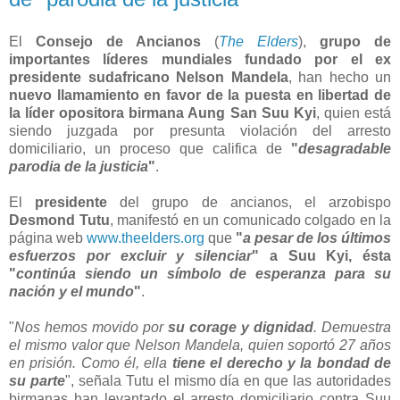
El
Consejo de Ancianos
(
The Elders
),
grupo de
importantes líderes mundiales fundado por el ex
presidente sudafricano Nelson Mandela
, han hecho un
nuevo llamamiento en favor de la puesta en libertad de
la líder opositora birmana Aung San Suu Kyi
, quien está
siendo juzgada por presunta violación del arresto
domiciliario, un proceso que califica de
"
desagradable
parodia de la justicia
"
.
El
presidente
del grupo de ancianos, el arzobispo
Desmond Tutu
, manifestó en un comunicado colgado en la
página web
www.theelders.org
que
"
a pesar de los últimos
esfuerzos por excluir y silenciar
" a Suu Kyi, ésta
"
continúa siendo un símbolo de esperanza para su
nación y el mundo
"
.
"
Nos hemos movido por
su corage y dignidad
. Demuestra
el mismo valor que Nelson Mandela, quien soportó 27 años
en prisión. Como él, ella
tiene el derecho y la bondad de
su parte
", señala Tutu el mismo día en que las autoridades
birmanas han levantado el arresto domiciliario contra Suu