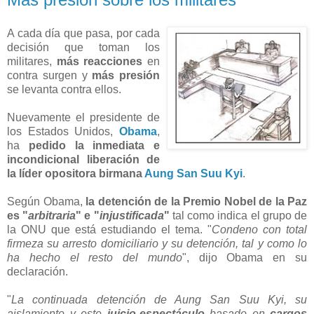
A cada día que pasa, por cada
decisión que toman los
militares,
más reacciones
en
contra surgen y
más presión
se levanta contra ellos.
Nuevamente el presidente de
los Estados Unidos,
Obama
,
ha
pedido la inmediata e
incondicional liberación de
la líder opositora birmana
Aung San Suu Kyi
.
Según Obama,
la detención de la Premio Nobel de la Paz
es "
arbitraria
" e "
injustificada
"
tal como indica el grupo de
la ONU que está estudiando el tema. "
Condeno con total
firmeza su arresto domiciliario y su detención, tal y como lo
ha hecho el resto del mundo
", dijo Obama en su
declaración.
"
La continuada detención de Aung San Suu Kyi, su
aislamiento y este
juicio-espectáculo
basado en
cargos