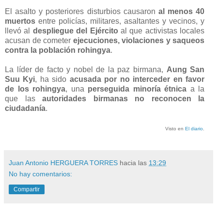
El asalto y posteriores disturbios causaron
al menos 40
muertos
entre policías, militares, asaltantes y vecinos, y
llevó al
despliegue del Ejército
al que activistas locales
acusan de cometer
ejecuciones, violaciones y saqueos
contra la población rohingya
.
La líder de facto y nobel de la paz birmana,
Aung San
Suu Kyi
, ha sido
acusada por no interceder en favor
de los rohingya
, una
perseguida minoría étnica
a la
que las
autoridades birmanas no reconocen la
ciudadanía
.
Visto en
El diario
.
Juan Antonio HERGUERA TORRES
hacia las
13:29
No hay comentarios:
Compartir