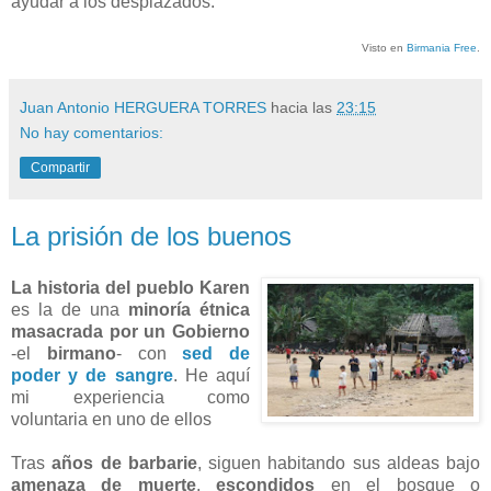
ayudar a los desplazados.
Visto en
Birmania Free
.
Juan Antonio HERGUERA TORRES
hacia las
23:15
No hay comentarios:
Compartir
La prisión de los buenos
La historia del pueblo Karen
es la de una
minoría étnica
masacrada por un Gobierno
-el
birmano
- con
sed de
poder y de sangre
. He aquí
mi experiencia como
voluntaria en uno de ellos
Tras
años de barbarie
, siguen habitando sus aldeas bajo
amenaza de muerte
,
escondidos
en el bosque o