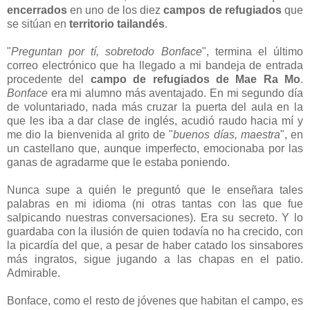
encerrados
en uno de los diez
campos de refugiados
que
se sitúan en
territorio tailandés
.
"
Preguntan por tí, sobretodo Bonface
", termina el último
correo electrónico que ha llegado a mi bandeja de entrada
procedente del
campo de refugiados de Mae Ra Mo
.
Bonface
era mi alumno más aventajado. En mi segundo día
de voluntariado, nada más cruzar la puerta del aula en la
que les iba a dar clase de inglés, acudió raudo hacia mí y
me dio la bienvenida al grito de "
buenos días, maestra
", en
un castellano que, aunque imperfecto, emocionaba por las
ganas de agradarme que le estaba poniendo.
Nunca supe a quién le preguntó que le enseñara tales
palabras en mi idioma (ni otras tantas con las que fue
salpicando nuestras conversaciones). Era su secreto. Y lo
guardaba con la ilusión de quien todavía no ha crecido, con
la picardía del que, a pesar de haber catado los sinsabores
más ingratos, sigue jugando a las chapas en el patio.
Admirable.
Bonface, como el resto de jóvenes que habitan el campo, es