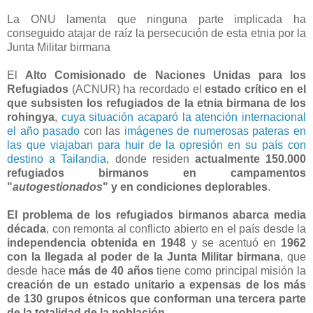
La ONU lamenta que ninguna parte implicada ha
conseguido atajar de raíz la persecución de esta etnia por la
Junta Militar birmana
El
Alto Comisionado de Naciones Unidas para los
Refugiados
(ACNUR) ha recordado el
estado crítico en el
que subsisten los refugiados de la etnia birmana de los
rohingya
,
cuya situación acaparó la atención internacional
el año pasado
con las
imágenes de numerosas pateras en
las que viajaban para huir de la opresión en su país con
destino a Tailandia
, donde residen
actualmente 150.000
refugiados birmanos en campamentos
"
autogestionados
" y en condiciones deplorables
.
El problema de los refugiados birmanos abarca media
década
, con remonta al conflicto abierto en el país desde la
independencia obtenida en 1948
y se acentuó en
1962
con la llegada al poder de la Junta Militar birmana
, que
desde hace
más de 40 años
tiene como principal misión la
creación de un estado unitario a expensas de los más
de 130 grupos étnicos que conforman una tercera parte
de la totalidad de la población
.