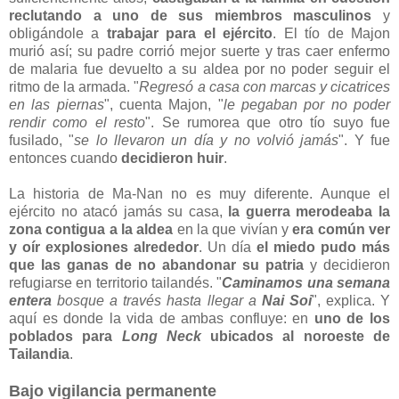
reclutando a uno de sus miembros masculinos
y
obligándole a
trabajar para el ejército
. El tío de Majon
murió así; su padre corrió mejor suerte y tras caer enfermo
de malaria fue devuelto a su aldea por no poder seguir el
ritmo de la armada. "
Regresó a casa con marcas y cicatrices
en las piernas
", cuenta Majon, "
le pegaban por no poder
rendir como el resto
". Se rumorea que otro tío suyo fue
fusilado, "
se lo llevaron un día y no volvió jamás
". Y fue
entonces cuando
decidieron huir
.
La historia de Ma-Nan no es muy diferente. Aunque el
ejército no atacó jamás su casa,
la guerra merodeaba la
zona contigua a la aldea
en la que vivían y
era común ver
y oír explosiones alrededor
. Un día
el miedo pudo más
que las ganas de no abandonar su patria
y decidieron
refugiarse en territorio tailandés. "
Caminamos una semana
entera
bosque a través hasta llegar a
Nai Soi
", explica. Y
aquí es donde la vida de ambas confluye: en
uno de los
poblados para
Long Neck
ubicados al noroeste de
Tailandia
.
Bajo vigilancia permanente