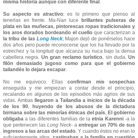
misma historia aunque con diferente final
.
Su aspecto es atractivo
; es lo primero que pienso al
tenerlas en frente. Ma-Nan luce
brillantes pulseras de
plata en las muñecas, pintorescas ropas tradicionales y
los aros dorados bordeando el cuello
que caracterizan a
la tribu de las
Long Neck
; Majon dejó de ponérselos hace
dos años pero puede reconocerse que los ha llevado por la
estrechez y la longitud que alcanza su nuca bajo la densa
cabellera negra.
Un gran reclamo turístico
, sin duda.
Un
filón demasiado jugoso como para que el gobierno
tailandés lo dejara escapar
.
No me equivoco. Ellas
confirman mis sospechas
enseguida y me empiezan a contar desde el principio,
recalando en algunos de los episodios más agrios de sus
vidas. Ambas
llegaron a Tailandia a inicios de la década
de los 90
,
huyendo de los abusos de la dictadura
birmana sobre las minorías étnicas del país.
El gobierno
obligaba
a las diferentes familias de la
etnia Karenni
-a la
que pertenecen las
Long Neck
- a
entregar un 70% de sus
ingresos a las arcas del estado
. Y cuando éstos no eran lo
suficientemente altos,
castigaban a la familia en cuestión