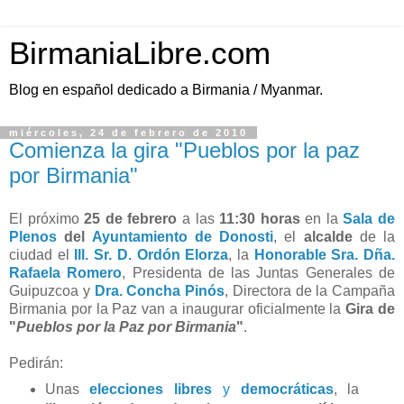
BirmaniaLibre.com
Blog en español dedicado a Birmania / Myanmar.
miércoles, 24 de febrero de 2010
Comienza la gira "Pueblos por la paz
por Birmania"
El próximo
25 de febrero
a las
11:30 horas
en la
Sala de
Plenos
del
Ayuntamiento de Donosti
, el
alcalde
de la
ciudad el
Ill. Sr. D. Ordón Elorza
, la
Honorable Sra. Dña.
Rafaela Romero
, Presidenta de las Juntas Generales de
Guipuzcoa y
Dra. Concha Pinós
, Directora de la Campaña
Birmania por la Paz van a inaugurar oficialmente la
Gira de
"
Pueblos por la Paz por Birmania
"
.
Pedirán:
Unas
elecciones libres
y
democráticas
, la