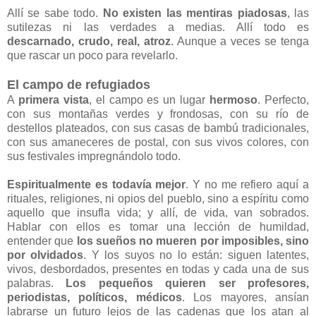
Allí se sabe todo.
No existen las mentiras piadosas
, las
sutilezas ni las verdades a medias. Allí todo es
descarnado, crudo, real, atroz
. Aunque a veces se tenga
que rascar un poco para revelarlo.
El campo de refugiados
A
primera vista
, el campo es un lugar
hermoso
. Perfecto,
con sus montañas verdes y frondosas, con su río de
destellos plateados, con sus casas de bambú tradicionales,
con sus amaneceres de postal, con sus vivos colores, con
sus festivales impregnándolo todo.
Espiritualmente es todavía mejor
. Y no me refiero aquí a
rituales, religiones, ni opios del pueblo, sino a espíritu como
aquello que insufla vida; y allí, de vida, van sobrados.
Hablar con ellos es tomar una lección de humildad,
entender que
los sueños no mueren por imposibles, sino
por olvidados
. Y los suyos no lo están: siguen latentes,
vivos, desbordados, presentes en todas y cada una de sus
palabras.
Los pequeños quieren ser profesores,
periodistas, políticos, médicos
. Los mayores, ansían
labrarse un futuro lejos de las cadenas que los atan al