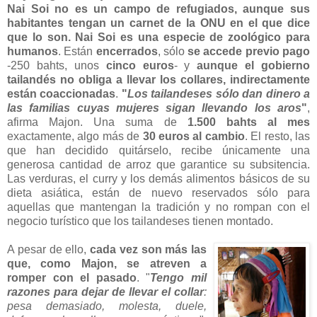
Nai Soi no es un campo de refugiados, aunque sus
habitantes tengan un carnet de la ONU en el que dice
que lo son.
Nai Soi es una especie de zoológico para
humanos
. Están
encerrados
, sólo
se accede previo pago
-250 bahts, unos
cinco euros
- y
aunque el gobierno
tailandés no obliga a llevar los collares, indirectamente
están coaccionadas
.
"
Los tailandeses sólo dan dinero a
las familias cuyas mujeres sigan llevando los aros
"
,
afirma Majon. Una suma de
1.500 bahts al mes
exactamente, algo más de
30 euros al cambio
. El resto, las
que han decidido quitárselo, recibe únicamente una
generosa cantidad de arroz que garantice su subsitencia.
Las verduras, el curry y los demás alimentos básicos de su
dieta asiática, están de nuevo reservados sólo para
aquellas que mantengan la tradición y no rompan con el
negocio turístico que los tailandeses tienen montado.
A pesar de ello,
cada vez son más las
que, como Majon, se atreven a
romper con el pasado
. "
Tengo mil
razones para dejar de llevar el collar
:
pesa demasiado, molesta, duele,