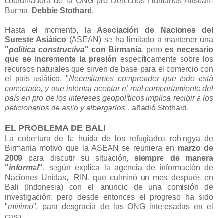
coordinadora de la ONG pro Derechos Humanos Altsean-
Burma,
Debbie Stothard
.
Hasta el momento, la
Asociación de Naciones del
Sureste Asiático
(ASEAN) se ha limitado a mantener una
"
política constructiva
" con Birmania
, pero
es necesario
que se incremente la presión
específicamente sobre los
recursos naturales que sirven de base para el comercio con
el país asiático. "
Necesitamos comprender que todo está
conectado, y que intentar aceptar el mal comportamiento del
país en pro de los intereses geopolíticos implica recibir a los
peticionarios de asilo y albergarlos
", añadió Stothard.
EL PROBLEMA DE BALI
La cobertura de la huída de los refugiados rohingya de
Birmania motivó que la ASEAN se reuniera en
marzo de
2009
para discutir su situación,
siempre de manera
"
informal
"
, según explica la agencia de información de
Naciones Unidas, IRIN, que culminó un mes después en
Bali (Indonesia) con el anuncio de una comisión de
investigación; pero desde entonces el progreso ha sido
"
mínimo
", para desgracia de las ONG interesadas en el
caso.