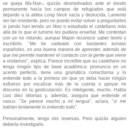
se queja Ma-Nan-, quizás desmotivados ante el éxodo
permanente hacia los campos de refugiados que está
dejando a la aldea
Long Neck
vacía y deslucida. Lamento
ser tan insistente, pero no puedo evitar volver a preguntarles
si jamás han tenido un libro o estudiado el castellano más
allá de lo que el turismo les pudiera enseñar. Me contestan
con un no rotundo, aunque Majon reconoce saber leerlo y
escribirlo. "
Me he carteado con bastantes turistas
españoles, es una buena manera de aprender, además de
que me permite mantener el contacto con la gente que viene
a visitarnos
", explica. Parece increíble que su castellano no
tenga ningún tipo de base académica: pronuncia en un
acento perfecto, tiene una gramática correctísima y lo
entiende todo a la primera sin que yo deba hacer ningún
esfuerzo por vocalizar más de la cuenta o apoyar mi
discurso en la gesticulación. Es inteligente, mucho. Habla
casi diez idiomas y, además, asegura que entiende el
vasco. "
Se parece mucho a mi lengua
", aclara, "
si me
hablan lentamente lo entiendo todo
".
Personalmente, tengo mis reservas. Pero quizás alguien
debería investigarlo.