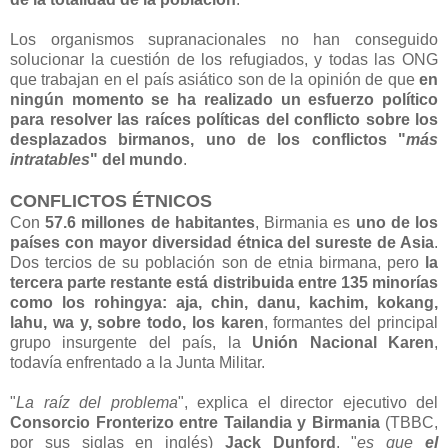
Los organismos supranacionales no han conseguido
solucionar la cuestión de los refugiados, y todas las ONG
que trabajan en el país asiático son de la opinión de que
en
ningún momento se ha realizado un esfuerzo político
para resolver las raíces políticas del conflicto sobre los
desplazados birmanos, uno de los conflictos "
más
intratables
" del mundo
.
CONFLICTOS ÉTNICOS
Con
57.6 millones de habitantes
, Birmania es
uno de los
países con mayor diversidad étnica del sureste de Asia
.
Dos tercios de su población son de etnia birmana, pero
la
tercera parte restante está distribuida entre 135 minorías
como los rohingya: aja, chin, danu, kachim, kokang,
lahu, wa y, sobre todo, los karen
, formantes del principal
grupo insurgente del país, la
Unión Nacional Karen
,
todavía enfrentado a la Junta Militar.
"
La raíz del problema
", explica el director ejecutivo del
Consorcio Fronterizo entre Tailandia y Birmania
(TBBC,
por sus siglas en inglés)
Jack Dunford
, "
es que
el