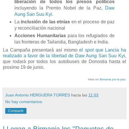
liberación de todos los presos políticos
incluyendo la Premio Nobel de la Paz,
Daw
Aung San Suu Kyi
.
La
inclusión de las etnias
en el proceso de paz
y reconciliación nacional
Acciones Humanitarias
para los refugiados de
las fronteras de Tailandia, Bangladesh e India.
La Campaña presentará así mismo
el
spot
que Lancia ha
realizado a favor de la libertad de Daw Aung San Suu Kyi
,
que rodará por todos los autobuses de Donostia hasta el
proximo 19 de junio.
Visto en
Birmania por la paz
.
Juan Antonio HERGUERA TORRES
hacia las
11:03
No hay comentarios:
Compartir
LLegan a Birmania los "Paquetes de