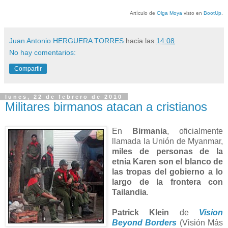
Artículo de
Olga Moya
visto en
BootUp
.
Juan Antonio HERGUERA TORRES
hacia las
14:08
No hay comentarios:
Compartir
lunes, 22 de febrero de 2010
Militares birmanos atacan a cristianos
En
Birmania
, oficialmente
llamada la Unión de Myanmar,
miles de personas de la
etnia Karen son el blanco de
las tropas del gobierno a lo
largo de la frontera con
Tailandia
.
Patrick Klein
de
Vision
Beyond Borders
(Visión Más