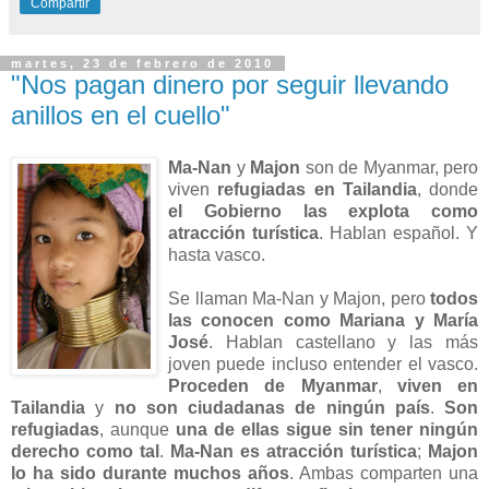
Compartir
martes, 23 de febrero de 2010
"Nos pagan dinero por seguir llevando
anillos en el cuello"
Ma-Nan
y
Majon
son de Myanmar, pero
viven
refugiadas en Tailandia
, donde
el Gobierno las explota como
atracción turística
. Hablan español. Y
hasta vasco.
Se llaman Ma-Nan y Majon, pero
todos
las conocen como Mariana y María
José
. Hablan castellano y las más
joven puede incluso entender el vasco.
Proceden de Myanmar
,
viven en
Tailandia
y
no son ciudadanas de ningún país
.
Son
refugiadas
, aunque
una de ellas sigue sin tener ningún
derecho como tal
.
Ma-Nan es atracción turística
;
Majon
lo ha sido durante muchos años
. Ambas comparten una