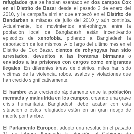
refugiados
que se habían asentado en
dos campos Cox
en el Distrito de Bazar
desde el pasado 2 de enero del
2010, y la campaña similar que empezó en el
Distrito de
Bandarban
a mitades de julio del 2010 y aún continúa.
Actualmente, los movimientos anti-rohingya entre la
población local de Bangladesh están incentivando
episodios de
xenofobia
, pidiendo a Bangladesh la
deportación de los mismos. A lo largo del ultimo mes en el
Distrito de Cox Bazar,
cientos de rohyngyas han sido
arrestados
,
devueltos a las fronteras birmanas
o
enviados a las prisiones con cargos como emigrantes
ilegales
. En diferentes áreas de distritos, miles han sido
victimas de la violencia, robos, asaltos y violaciones que
han crecido significativamente.
El
hambre
esta creciendo rápidamente entre la
población
mermada y malnutrida en los campos
, creando una grave
crisis humanitaria. Bangladesh debe acabar con esta
situación o estos refugiados están en un gran riesgo de
muerte por hambre.
El
Parlamento Europeo
, adopto una resolución el pasado
11 de febrero, llamando la atención al Gobierno de