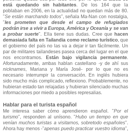
está quedando sin habitantes
. De los 164 que la
poblaban en 2006, en la actualidad no quedan más de 80.
"
Se están marchando todos
", señala Ma-Nan con nostalgia,
"
les prometen que desde el campo de refugiados
podrán irse a vivir a Europa, América y Oceanía y se van
a probar suerte
". Ella tiene sus dudas. Cree que
hacen
demasiada falta en Tailandia como reclamo turístico
, que
el gobierno del país no las va a dejar ir tan fácilmente. Un
par de militares tailandeses pasea cerca del lugar en el que
nos encontramos.
Están bajo vigilancia permanente
.
Afortunadamente, ambas hablan castellano -y de ahí sus
nicknames
, Mariana y María José- por lo que no es
necesario interrumpir la conversación. En inglés hubiera
sido mucho más complicado, reflexiono. Probablemente, no
hubieran estado tan relajadas y hubieran silenciado muchas
informaciones por miedo a posibles represalias.
Hablar para el turista español
Me interesa saber cómo aprendieron español. "
Por el
turismo
", responden al unísono. "
Hubo un tiempo en que
venían muchos turistas a visitarnos, sobretodo españoles
".
Ahora hay menos -"
apenas puedo practicar vuestro idioma
",