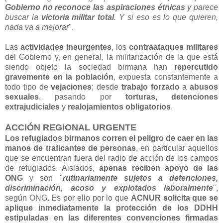
Gobierno no reconoce las aspiraciones étnicas
y parece
buscar la
victoria militar total
. Y si eso es lo que quieren,
nada va a mejorar
".
Las
actividades insurgentes
, los
contraataques militares
del Gobierno y, en general, la militarización de la que está
siendo objeto la sociedad birmana han
repercutido
gravemente en la población
, expuesta constantemente a
todo tipo de
vejaciones
; desde
trabajo forzado
a
abusos
sexuales
, pasando por
torturas
,
detenciones
extrajudiciales
y
realojamientos obligatorios
.
ACCIÓN REGIONAL URGENTE
Los refugiados birmanos corren el peligro de caer en las
manos de traficantes de personas
, en particular aquellos
que se encuentran fuera del radio de acción de los campos
de refugiados. Aislados,
apenas reciben apoyo de las
ONG
y son "
rutinariamente sujetos a detenciones,
discriminación, acoso y explotados laboralmente
",
según ONG. Es por ello por lo que
ACNUR solicita que se
aplique inmediatamente la protección de los DDHH
estipuladas en las diferentes convenciones firmadas