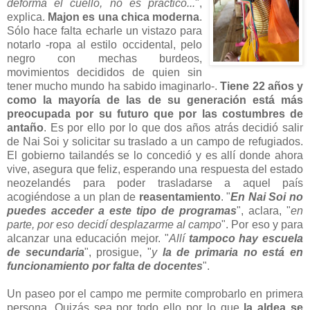
deforma el cuello, no es práctico...
",
explica.
Majon es una chica moderna
.
Sólo hace falta echarle un vistazo para
notarlo -ropa al estilo occidental, pelo
negro con mechas burdeos,
movimientos decididos de quien sin
tener mucho mundo ha sabido imaginarlo-.
Tiene 22 años y
como la mayoría de las de su generación está más
preocupada por su futuro que por las costumbres de
antaño
. Es por ello por lo que dos años atrás decidió salir
de Nai Soi y solicitar su traslado a un campo de refugiados.
El gobierno tailandés se lo concedió y es allí donde ahora
vive, asegura que feliz, esperando una respuesta del estado
neozelandés para poder trasladarse a aquel país
acogiéndose a un plan de
reasentamiento
. "
En Nai Soi no
puedes acceder a este tipo de programas
", aclara, "
en
parte, por eso decidí desplazarme al campo
". Por eso y para
alcanzar una educación mejor. "
Allí
tampoco hay escuela
de secundaria
", prosigue, "
y
la de primaria no está en
funcionamiento por falta de docentes
".
Un paseo por el campo me permite comprobarlo en primera
persona. Quizás sea por todo ello por lo que
la aldea se