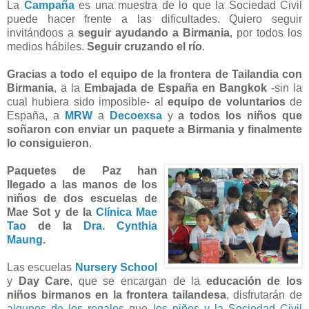
La
Campaña
es una muestra de lo que la Sociedad Civil
puede hacer frente a las dificultades. Quiero seguir
invitándoos a
seguir ayudando a Birmania
, por todos los
medios hábiles.
Seguir cruzando el río
.
Gracias a todo el equipo de la frontera de Tailandia con
Birmania
, a la
Embajada de España en Bangkok
-sin la
cual hubiera sido imposible- al
equipo de voluntarios
de
España, a
MRW
a
Decoexsa
y
a todos los niños que
soñaron con enviar un paquete a Birmania y finalmente
lo consiguieron
.
Paquetes de Paz han
llegado a las manos de los
niños de dos escuelas de
Mae Sot y de la
Clínica Mae
Tao
de la
Dra. Cynthia
Maung
.
Las escuelas
Nursery School
y
Day Care
, que se encargan de la
educación de los
niños birmanos en la frontera tailandesa
, disfrutarán de
algunos de los regalos
que
los niños y la Sociedad Civil