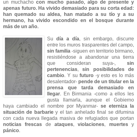
un muchacho
con mucho pasado, algo de presente y
apenas futuro. Ha vivido demasiado para su corta edad:
han quemado su aldea, han matado a su tío y a su
hermano, ha vivido escondido en el bosque durante
más de un año.
Su
día a día
, sin embargo, discurre
entre los muros trasparentes del campo,
sin familia
-siguen en territorio birmano,
resistiéndose a abandonar una tierra
que consideran suya-,
sin
pertenencias
,
sin posibilidades de
cambio
. Y su
futuro
-y esto es lo más
desalentador-
pende de un titular en la
prensa que tarda demasiado en
llegar
. En Birmania -como a ellos les
gusta llamarla, aunque el Gobierno
haya cambiado el nombre por Myanmar-
se eterniza la
situación de barbarie
y el tan anhelado final se difumina
con cada nueva llegada masiva de refugiados que portan
noticias frescas
de
ataques
,
violaciones
,
muertes
y
pánico
.