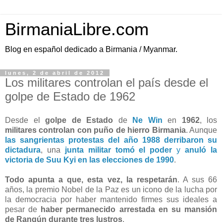
BirmaniaLibre.com
Blog en español dedicado a Birmania / Myanmar.
lunes, 2 de abril de 2012
Los militares controlan el país desde el
golpe de Estado de 1962
Desde el
golpe de Estado
de
Ne Win
en
1962
, los
militares controlan con puño de hierro Birmania
. Aunque
las sangrientas protestas del año 1988
derribaron su
dictadura
, una
junta militar tomó el poder
y
anuló la
victoria de Suu Kyi en las elecciones de 1990
.
Todo apunta a que, esta vez, la respetarán
. A sus 66
años, la premio Nobel de la Paz es un icono de la lucha por
la democracia por haber mantenido firmes sus ideales a
pesar de
haber permanecido arrestada en su mansión
de Rangún durante tres lustros
.