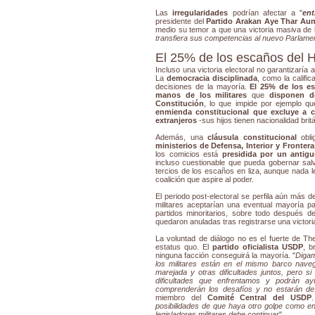
Las
irregularidades
podrían afectar a "
ent
presidente del
Partido Arakan Aye Thar Au
medio su temor a que una victoria masiva de
transfiera sus competencias al nuevo Parlame
El 25% de los escaños del Hl
Incluso una victoria electoral no garantizaría
La
democracia disciplinada
, como la calific
decisiones de la mayoría.
El 25% de los es
manos de los militares
que
disponen de
Constitución
, lo que impide por ejemplo 
enmienda constitucional que excluye a cu
extranjeros
-sus hijos tienen nacionalidad brit
Además, una
cláusula constitucional
obl
ministerios de Defensa, Interior y Frontera
los comicios está
presidida por un antig
incluso cuestionable que pueda gobernar sal
tercios de los escaños en liza, aunque nada l
coalición que aspire al poder.
El periodo post-electoral se perfila aún más de
militares aceptarían una eventual mayoría pa
partidos minoritarios, sobre todo después d
quedaron anuladas tras registrarse una victor
La voluntad de diálogo no es el fuerte de The
estatus quo. El
partido oficialista USDP
, b
ninguna facción conseguirá la mayoría. "
Digam
los militares están en el mismo barco nave
marejada y otras dificultades juntos, pero si
dificultades que enfrentamos y podrán a
comprenderán los desafíos y no estarán de
miembro del
Comité Central del USDP
posibilidades de que haya otro golpe como en
legisladores militares debe continuar
".