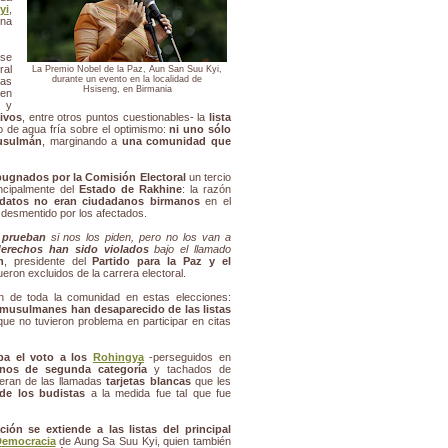
yi
,
una
 se
ral
La Premio Nobel de la Paz, Aun San Suu Kyi,
durante un evento en la localidad de
as
Hsiseng, en Birmania
en
y
ivos
, entre otros puntos cuestionables- la
lista
 de agua fría sobre el optimismo:
ni uno sólo
musulmán
, marginando a
una comunidad que
ugnados por la Comisión Electoral
un tercio
ncipalmente del
Estado de Rakhine
: la razón
idatos no eran ciudadanos birmanos
en el
 desmentido por los afectados.
 prueban
si nos los piden, pero no los van a
derechos han sido violados
bajo el llamado
n
, presidente del
Partido para la Paz y el
eron excluidos de la carrera electoral.
n de toda la comunidad en estas elecciones:
musulmanes han desaparecido de las listas
e no tuvieron problema en participar en citas
aba el voto a los
Rohingya
-perseguidos en
nos de segunda categoría
y tachados de
ieran de las llamadas
tarjetas blancas
que les
de los budistas
a la medida fue tal que fue
ción se extiende a las listas del principal
 Democracia
de Aung Sa Suu Kyi, quien también