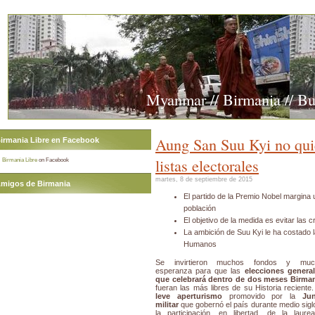
Myanmar // Birmania // B
Aung San Suu Kyi no qui
irmania Libre en Facebook
listas electorales
Birmania Libre
on Facebook
martes, 8 de septiembre de 2015
migos de Birmania
El partido de la Premio Nobel margina
población
El objetivo de la medida es evitar las c
La ambición de Suu Kyi le ha costado 
Humanos
Se invirtieron muchos fondos y muc
esperanza para que las
elecciones genera
que celebrará dentro de dos meses Birma
fueran las más libres de su Historia reciente.
leve aperturismo
promovido por la
Jun
militar
que gobernó el país durante medio sigl
la participación, en libertad, de la laure