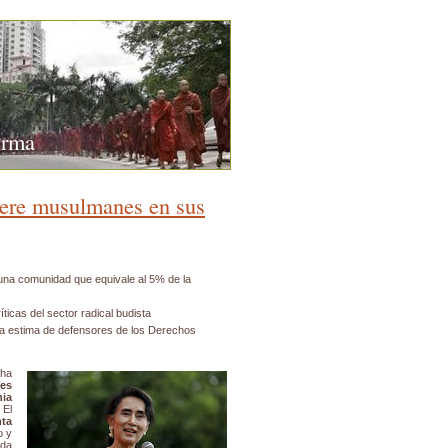
urma
ere musulmanes en sus
 una comunidad que equivale al 5% de la
ríticas del sector radical budista
la estima de defensores de los Derechos
ha
les
nia
 El
ta
o y
ada