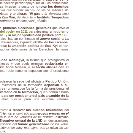
 de hacerle perder apoyo social. Los denostados
esa imagen
, a costa de
ignorar los derechos
cula que supone un 5% de los 51 millones de
vistas y analistas
. "
El
giro a la derecha
está
n Zaw Win
, del
think tank
Instituto Tampadipa
usulmanes
de este país
", añadía.
as
primeras elecciones generales
que vive el
 del poder en 2011
para designar un
gobierno
dos- y
la mejor oportunidad política para Suu
orales habían confirmado el
apoyo social a La
e abrumadora, logrando el
80% de los escaños
:
unque
la ambición política de Suu Kyi es tan
 muchos defensores de los Derechos Humanos
unidad Rohingya
, la misma que protagonizó el
 meses y que suele terminar
esclavizada en
ída hacia Malasia, o su
tácita alianza con el
ento recientemente depuesto por el presidente
odearon la sede del oficialista
Partido Unión,
 miembros de la formación
deponían a su
es se rumorea que fue la forma del presidente, el
versario en la formación
, quien habría estado
para ser presidente del país a cambio de la
abrir huecos para una eventual reforma
volver a
renovar los buenos resultados
del
"
Hemos encontrado
numerosos errores en el
 la lista de votantes de mi distrito
", estimaba
Ejecutivo central de la LND
en declaraciones
eriencia del
fraude generalizado
de los votos
nsideramos muy mal signo que la mitad de las
adía.