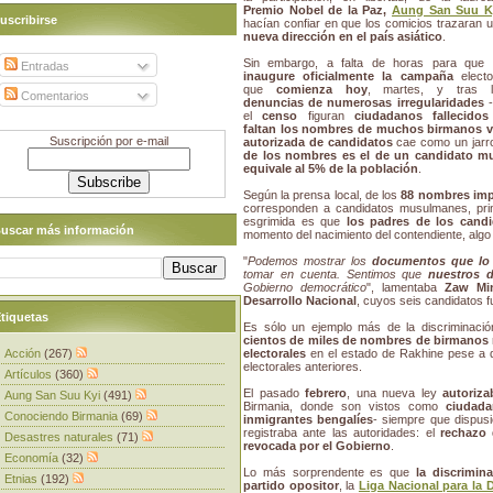
Premio Nobel de la Paz,
Aung San Suu K
uscribirse
hacían confiar en que los comicios trazaran 
nueva dirección en el país asiático
.
Sin embargo, a falta de horas para que
Entradas
inaugure oficialmente la campaña
electo
que
comienza hoy
, martes, y tras l
Comentarios
denuncias de numerosas irregularidades
-
el
censo
figuran
ciudadanos fallecidos
faltan los nombres de muchos birmanos v
Suscripción por e-mail
autorizada de candidatos
cae como un jarro
de los nombres es el de un candidato 
equivale al 5% de la población
.
Según la prensa local, de los
88 nombres imp
corresponden a candidatos musulmanes, pri
esgrimida es que
los padres de los cand
uscar más información
momento del nacimiento del contendiente, algo
"
Podemos mostrar los
documentos que lo
tomar en cuenta. Sentimos que
nuestros 
Gobierno democrático
", lamentaba
Zaw Mi
Desarrollo Nacional
, cuyos seis candidatos fu
tiquetas
Es sólo un ejemplo más de la discriminació
cientos de miles de nombres de birmanos 
Acción
(267)
electorales
en el estado de Rakhine pese a qu
electorales anteriores.
Artículos
(360)
El pasado
febrero
, una nueva ley
autoriz
Aung San Suu Kyi
(491)
Birmania, donde son vistos como
ciudada
Conociendo Birmania
(69)
inmigrantes bengalíes
- siempre que dispus
registraba ante las autoridades: el
rechazo 
Desastres naturales
(71)
revocada por el Gobierno
.
Economía
(32)
Lo más sorprendente es que
la discrimina
Etnias
(192)
partido opositor
, la
Liga Nacional para la