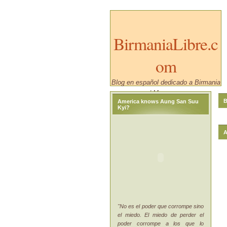
BirmaniaLibre.c
om
Blog en español dedicado a Birmania
/ Myanmar.
B
America knows Aung San Suu
Kyi?
A
"No es el poder que corrompe sino
el miedo. El miedo de perder el
poder corrompe a los que lo