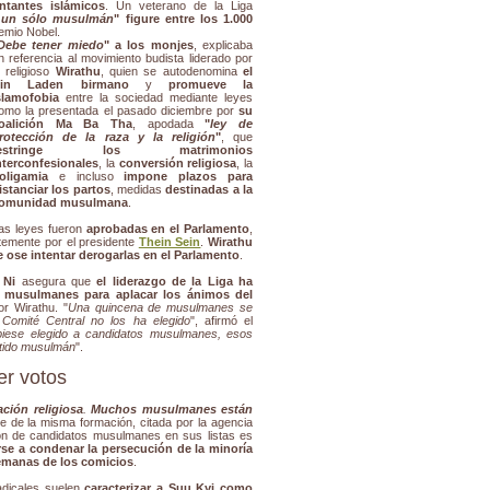
ntantes islámicos
. Un veterano de la Liga
 un sólo musulmán
" figure entre los 1.000
remio Nobel.
Debe tener miedo
" a los monjes
, explicaba
n referencia al movimiento budista liderado por
l religioso
Wirathu
, quien se autodenomina
el
in Laden birmano
y
promueve la
slamofobia
entre la sociedad mediante leyes
omo la presentada el pasado diciembre por
su
oalición Ma Ba Tha
, apodada
"
ley de
rotección de la raza y la religión
"
, que
restringe los matrimonios
nterconfesionales
, la
conversión religiosa
, la
oligamia
e incluso
impone plazos para
istanciar los partos
, medidas
destinadas a la
omunidad musulmana
.
as leyes fueron
aprobadas en el Parlamento
,
temente por el presidente
Thein Sein
.
Wirathu
 ose intentar derogarlas en el Parlamento
.
 Ni
asegura que
el liderazgo de la Liga ha
 musulmanes para aplacar los ánimos del
r Wirathu. "
Una quincena de musulmanes se
 Comité Central no los ha elegido
", afirmó el
biese elegido a candidatos musulmanes, esos
rtido musulmán
".
er votos
ación religiosa
.
Muchos musulmanes están
te de la misma formación, citada por la agencia
ión de candidatos musulmanes en sus listas es
se a condenar la persecución de la minoría
semanas de los comicios
.
adicales suelen
caracterizar a Suu Kyi como