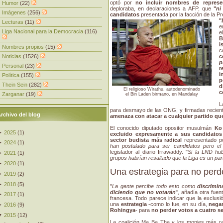
optó por
no incluir nombres de represe
Humor
(22)
deploraba, en declaraciones a AFP, que
"
ni
Imágenes
(256)
candidatos
presentada por la facción de la P
"
Lecturas
(11)
e
Liga Nacional para la Democracia
(116)
e
B
i
Nombres propios
(15)
c
Noticias
(1526)
c
p
Personal
(23)
i
Política
(155)
p
Thein Sein
(282)
d
El religioso Wirathu, autodenominado
c
Zarganar
(19)
el Bin Laden birmano, en Mandalay
L
para desmayo de las ONG, y firmadas recien
rchivo del blog
amenaza con atacar a cualquier partido que
El conocido diputado opositor musulmán
Ko
►
2025
(
1
)
excluido expresamente a sus candidatos
sector budista más radical
representado po
►
2024
(
1
)
han postulado para ser candidatos pero el
legislador al diario Irrawaddy. "
Si la LND hu
►
2021
(
1
)
grupos habrían resaltado que la Liga es un pa
►
2020
(
1
)
Una estrategia para no perd
►
2019
(
2
)
►
2018
(
5
)
"
La gente percibe todo esto como
discrimin
diciendo que no votarán
", añadía otra fuen
►
2017
(
1
)
francesa. Todo parece indicar que la exclus
una
estrategia
-como lo fue, en su día,
negar
►
2016
(
9
)
Rohingya
- para
no perder votos a cuatro 
▼
2015
(
12
)
La coalición Ma Ba Tha y los monjes más r