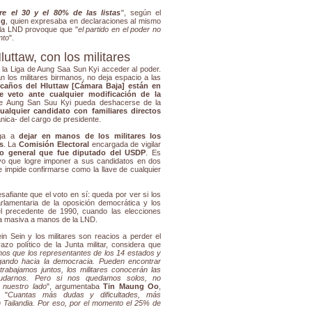
re el 30 y el 80% de las listas
", según el
ng
, quien expresaba en declaraciones al mismo
 la LND provoque que "
el partido en el poder no
nto
".
uttaw, con los militares
 a la Liga de Aung Saa Sun Kyi acceder al poder.
an los militares birmanos, no deja espacio a las
caños del Hluttaw [Cámara Baja] están en
 veto ante cualquier modificación de la
que Aung San Suu Kyi pueda deshacerse de la
alquier candidato con familiares directos
ánica- del cargo de presidente.
iga a
dejar en manos de los militares los
s
. La
Comisión Electoral
encargada de vigilar
uo general que fue diputado del USDP
. Es
vo que logre imponer a sus candidatos en dos
e impide confirmarse como la llave de cualquier
safiante que el voto en sí: queda por ver si los
rlamentaria de la oposición democrática y los
el precedente de 1990, cuando las elecciones
ia masiva a manos de la LND.
in Sein y los militares son reacios a perder el
razo político de la Junta militar, considera que
os que los representantes de los 14 estados y
gando hacia la democracia. Pueden encontrar
 trabajamos juntos, los militares conocerán las
yudarnos. Pero si nos quedamos solos, no
 nuestro lado
", argumentaba
Tin Maung Oo
,
. "
Cuantas más dudas y dificultades, más
 Tailandia. Por eso, por el momento el 25% de