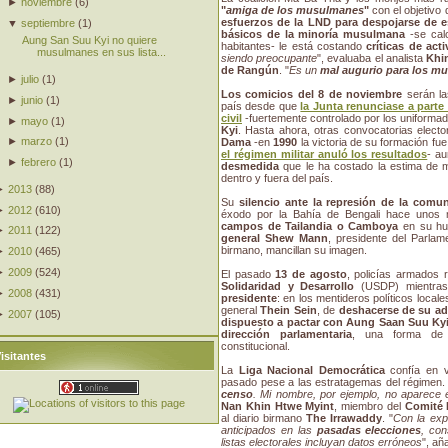
►
noviembre
(
6
)
"
amiga de los musulmanes
"
con el objetivo
esfuerzos de la LND para despojarse de 
▼
septiembre
(
1
)
básicos de la minoría musulmana
-se cal
Aung San Suu Kyi no quiere
habitantes- le está costando
críticas de acti
musulmanes en sus lista...
siendo preocupante
", evaluaba el analista
Khi
de Rangún
. "
Es un
mal augurio para los m
►
julio
(
1
)
Los comicios del 8 de noviembre
serán l
►
junio
(
1
)
país desde que
la Junta renunciase a parte
civil
-fuertemente controlado por los uniforma
►
mayo
(
1
)
Kyi
. Hasta ahora, otras convocatorias elect
►
marzo
(
1
)
Dama
-en
1990
la victoria de su formación fu
el régimen militar anuló los resultados
- a
►
febrero
(
1
)
desmedida
que le ha costado la estima de
dentro y fuera del país.
►
2013
(
88
)
Su
silencio ante la represión de la com
►
2012
(
610
)
éxodo por la Bahía de Bengali hace unos
campos de Tailandia o Camboya
en su hu
►
2011
(
122
)
general Shew Mann
, presidente del Parlam
birmano, mancillan su imagen.
►
2010
(
465
)
►
2009
(
524
)
El pasado
13 de agosto
, policías armados r
Solidaridad y Desarrollo
(USDP) mientras
►
2008
(
431
)
presidente
: en los mentideros políticos local
general
Thein Sein
, de
deshacerse de su ad
►
2007
(
105
)
dispuesto a pactar con Aung Saan Suu Kyi 
dirección parlamentaria
, una forma de 
constitucional.
isitantes
La
Liga Nacional Democrática
confía en 
pasado pese a las estratagemas del régimen. 
censo
. Mi nombre, por ejemplo, no aparece en
Nan Khin Htwe Myint
, miembro del
Comité 
al diario birmano
The Irrawaddy
. "
Con la exp
anticipados en las
pasadas elecciones
, co
listas electorales incluyan datos erróneos
", añ