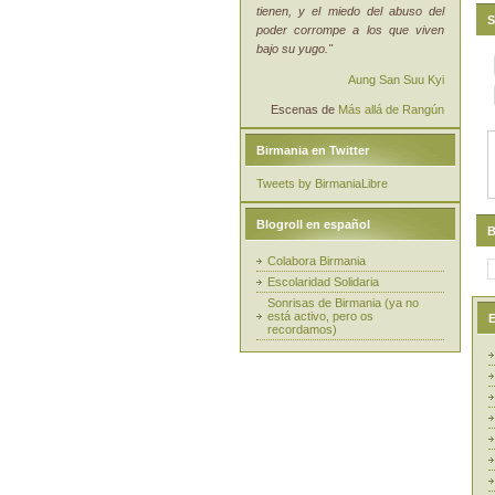
tienen, y el miedo del abuso del
S
poder corrompe a los que viven
bajo su yugo."
Aung San Suu Kyi
Escenas de
Más allá de Rangún
Birmania en Twitter
Tweets by BirmaniaLibre
Blogroll en español
B
Colabora Birmania
Escolaridad Solidaria
Sonrisas de Birmania (ya no
está activo, pero os
E
recordamos)