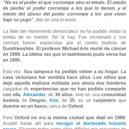
“
No es el poder el que corrompe sino el miedo. El miedo
de perder el poder corrompe a los que lo tienen, y el
miedo del abuso del poder corrompe a los que viven
bajo su yugo
”
, dijo en una ocasión.
La líder del movimiento democrático no ha podido visitar la
tumba de su marido. No la hay. Fue incinerado y sus
cenizas fueron esparcidas por el centro budista de
Dumfriesshire
.
El profesor Michael Aris murió de cáncer
en 1999
.
La última vez que el matrimonio pudo verse fue
en 1995
.
Esta vez,
Suu tampoco ha podido volver a su hogar
.
La
casa victoriana fue vendida hace años
.
Los niños que
dejó aquella mañana nublada son ahora dos hombres
cargados de
experiencias que no han podido compartir
con ella
.
Alexander
, de
39 años
, vive en una
comunidad
budista
de
Oregón
.
Kim
, de
35
, es un
carpintero
que
duerme en un barco
, cerca de
Oxford
.
Pero
Oxford no era la misma ciudad que dejó en 1988
.
Acudió hasta allí para
recoger el doctorado honoris