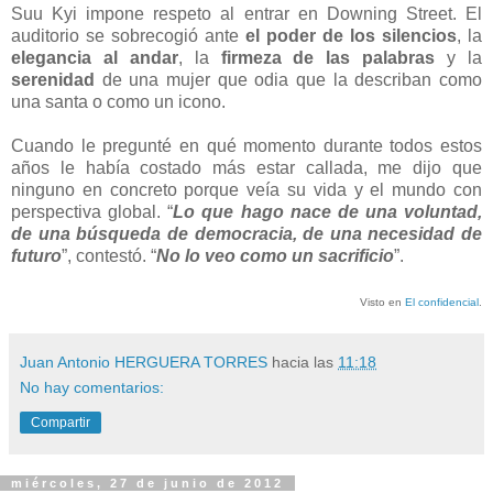
Suu Kyi impone respeto al entrar en Downing Street. El
auditorio se sobrecogió ante
el poder de los silencios
, la
elegancia al andar
, la
firmeza de las palabras
y la
serenidad
de una mujer que odia que la describan como
una santa o como un icono.
Cuando le pregunté en qué momento durante todos estos
años le había costado más estar callada, me dijo que
ninguno en concreto porque veía su vida y el mundo con
perspectiva global. “
Lo que hago nace de una voluntad,
de una búsqueda de democracia, de una necesidad de
futuro
”, contestó. “
No lo veo como un sacrificio
”.
Visto en
El confidencial
.
Juan Antonio HERGUERA TORRES
hacia las
11:18
No hay comentarios:
Compartir
miércoles, 27 de junio de 2012