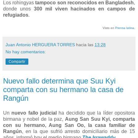
Los rohingyas
tampoco son reconocidos en Bangladesh
,
donde unos
300 mil viven hacinados en campos de
refugiados
.
Visto en
Prensa latina
.
Juan Antonio HERGUERA TORRES
hacia las
13:28
No hay comentarios:
Compartir
Nuevo fallo determina que Suu Kyi
comparta con su hermano la casa de
Rangún
Un
nuevo fallo judicial
ha decidido que la líder opositora
birmana y nobel de la paz,
Aung San Suu Kyi, comparta
con su hermano, Aung San Oo, la casa familiar de
Rangún
, en la que sufrió arresto domiciliario más de 15
años, informó hoy el medio birmano
The Irrawaddy
.