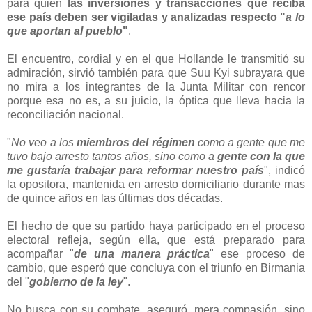
para quien
las inversiones y transacciones que reciba
ese país deben ser vigiladas y analizadas respecto "
a lo
que aportan al pueblo
"
.
El encuentro, cordial y en el que Hollande le transmitió su
admiración, sirvió también para que Suu Kyi subrayara que
no mira a los integrantes de la Junta Militar con rencor
porque esa no es, a su juicio, la óptica que lleva hacia la
reconciliación nacional.
"
No veo a los
miembros del régimen
como a gente que me
tuvo bajo arresto tantos años, sino como a
gente con la que
me gustaría trabajar para reformar nuestro país
", indicó
la opositora, mantenida en arresto domiciliario durante mas
de quince años en las últimas dos décadas.
El hecho de que su partido haya participado en el proceso
electoral refleja, según ella, que está preparado para
acompañar "
de una manera práctica
" ese proceso de
cambio, que esperó que concluya con el triunfo en Birmania
del "
gobierno de la ley
".
No busca con su combate, aseguró, mera compasión, sino