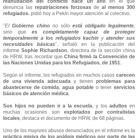
reanudación del conflicto hace un año
en el que
denuncia las
repatriaciones forzosas
de
al menos 300
refugiados
, pidió hoy a Pekín mayor atención al colectivo.
"
El
Gobierno chino
no sólo
está obligado legalmente
,
sino que
es completamente capaz de proteger
temporalmente a los refugiados kachin
y
atender sus
necesidades básicas
", señaló en la publicación del
informe
Sophie Richardson
, directora de la sección china
de HRW, tras recordar que
China firmó la Convención de
las Naciones Unidas para los Refugiados, de 1951
.
Según el informe, los refugiados en muchos casos
carecen
de una vivienda adecuada
y tienen
problemas para
abastecerse de comida
,
agua potable
o tener
servicios
básicos de atención médica
.
Sus hijos no pueden ir a la escuela
, y los
adultos
en
muchas ocasiones son
explotados por contratistas
locales
, destaca el documento de HRW, de 68 páginas.
Uno de los mayores abusos denunciados en el informe es la
práctica misiva de los análisis médicos por parte de las