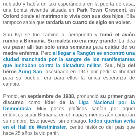
nublado y había un taxi esperándola en la puerta de casa,
una bonita vivienda situada en
Park Town Crescent
, en
Oxford
donde
el matrimonio vivía con sus dos hijos
. Ella
tampoco sabía que
tardaría un cuarto de siglo en volver
.
Suu Kyi se fue camino al aeropuerto y
tomó el avión
rumbo a Birmania
.
Su maleta no era muy grande
. La idea
era
pasar allí tan sólo unas semanas
para
cuidar de su
madre enferma
. Pero
al llegar a Rangún se encontró una
ciudad manchada por la sangre de los manifestantes
que luchaban contra la dictadura militar
. Suu,
hija del
héroe
Aung San
, asesinado en 1947 por pedir la libertad
para su pueblo, era para ellos la única esperanza de
cambio.
Pronto, en
septiembre de 1988
, pronunció
su primer gran
discurso
como
líder de la
Liga Nacional por la
Democracia
. Muy pocos políticos sabían por aquel
entonces situar Birmania en el mapa y menos aún conocían
su nombre. Este jueves, sin embargo,
todos querían verla
en el Hall de Westminster
, centro histórico del país que
hace 25 años la vio partir.