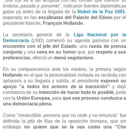
"
Suu Kyi va a ser acogida con las formas que merece su
historia, pasada y presente
", indicaron fuentes diplomáticas
galas ya antes de la llegada de la
Nobel de la Paz 1991
,
esperada en las
escalinatas del Palacio del Elíseo
por el
presidente francés,
François Hollande
.
La secretaria general de la
Liga Nacional por la
Democracia
(LND) comenzó su agenda parisina con un
encuentro con el jefe del Estado
, una
rueda de prensa
conjunta
y una
cena en su honor
que, por
respeto a sus
preferencias
, ofreció un
menú vegetariano
.
En su comparecencia ante los medios, la primera según
Hollande
en el que la personalidad invitada es recibida con
aplausos a su llegada y salida, el presidente
expresó su
apoyo "
a todos los actores de la transición
"
y dejó
constancia de su
intención de hacer todo lo posible
, junto
con la
Unión Europea
, para
que ese proceso conduzca a
una democracia plena
.
Como "
irreductible, persona que no cede y no renuncia
" fue
definida la jefa de filas de la oposición birmana, que sin
embargo
no quiere que se la vea como una "
Che