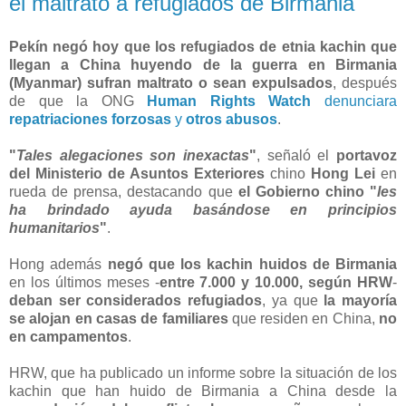
el maltrato a refugiados de Birmania
Pekín negó hoy que los refugiados de etnia kachin que
llegan a China huyendo de la guerra en Birmania
(Myanmar) sufran maltrato o sean expulsados
, después
de que la ONG
Human Rights Watch
denunciara
repatriaciones forzosas
y
otros abusos
.
"
Tales alegaciones son inexactas
"
, señaló el
portavoz
del Ministerio de Asuntos Exteriores
chino
Hong Lei
en
rueda de prensa, destacando que
el Gobierno chino "
les
ha brindado ayuda basándose en principios
humanitarios
"
.
Hong además
negó que los kachin huidos de Birmania
en los últimos meses -
entre 7.000 y 10.000, según HRW
-
deban ser considerados refugiados
, ya que
la mayoría
se alojan en casas de familiares
que residen en China,
no
en campamentos
.
HRW, que ha publicado un informe sobre la situación de los
kachin que han huido de Birmania a China desde la