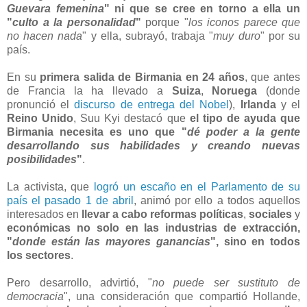
Guevara femenina
"
ni que se cree en torno a ella un
"
culto a la personalidad
"
porque "
los iconos parece que
no hacen nada
" y ella, subrayó, trabaja "
muy duro
" por su
país.
En su
primera salida de Birmania en 24 años
, que antes
de Francia la ha llevado a
Suiza
,
Noruega
(donde
pronunció el
discurso de entrega del Nobel
),
Irlanda
y el
Reino Unido
, Suu Kyi destacó que
el tipo de ayuda que
Birmania necesita es uno que "
dé poder a la gente
desarrollando sus habilidades y creando nuevas
posibilidades
"
.
La activista, que
logró un escaño en el Parlamento de su
país el pasado 1 de abril
, animó por ello a todos aquellos
interesados en
llevar a cabo reformas políticas
,
sociales
y
económicas
no solo en las industrias de extracción,
"
donde están las mayores ganancias
", sino en todos
los sectores
.
Pero desarrollo, advirtió, "
no puede ser sustituto de
democracia
", una consideración que compartió Hollande,