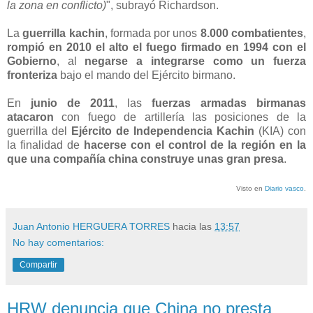
la zona en conflicto)
", subrayó Richardson.
La
guerrilla kachin
, formada por unos
8.000 combatientes
,
rompió en 2010 el alto el fuego firmado en 1994 con el
Gobierno
, al
negarse a integrarse como un fuerza
fronteriza
bajo el mando del Ejército birmano.
En
junio de 2011
, las
fuerzas armadas birmanas
atacaron
con fuego de artillería las posiciones de la
guerrilla del
Ejército de Independencia Kachin
(KIA) con
la finalidad de
hacerse con el control de la región en la
que una compañía china construye unas gran presa
.
Visto en
Diario vasco
.
Juan Antonio HERGUERA TORRES
hacia las
13:57
No hay comentarios:
Compartir
HRW denuncia que China no presta