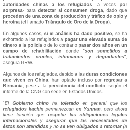
autoridades chinas a los refugiados
-a veces
por
sorpresa
- para
detectar si consumen droga
, dado que
proceden de una zona de producción y tráfico de opio y
heroína
(el llamado
Triángulo de Oro de la Droga
).
En algunos casos,
si el análisis ha dado positivo
, se ha
exhortado a los refugiados a
pagar una elevada suma de
dinero a la policía
o de lo contrario
pasar dos años en un
campo de rehabilitación
donde "
son sometidos a
tratamientos crueles, inhumanos y degradantes
",
asegura HRW.
Algunos de los refugiados, debido a las
duras condiciones
que viven en China
, han optado incluso por
regresar a
Birmania
, pese a la
persistencia del conflicto
, según el
informe de la ONG con sede en Estados Unidos.
"
El
Gobierno chino
ha
tolerado
en general que los
refugiados kachin
permanezcan
en Yunnan
, pero ahora
tiene también que
respetar las obligaciones legales
internacionales
y
asegurar que las necesidades de
éstos son atendidas
y no
se ven obligados a retornar
(a