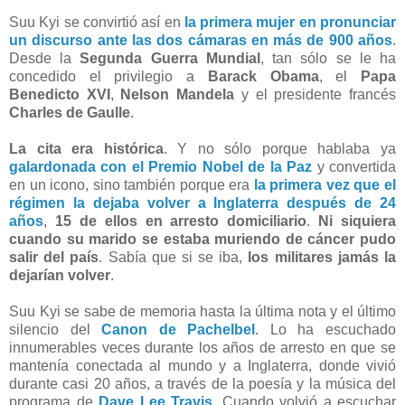
Suu Kyi se convirtió así en
la primera mujer en pronunciar
un discurso ante las dos cámaras en más de 900 años
.
Desde la
Segunda Guerra Mundial
, tan sólo se le ha
concedido el privilegio a
Barack Obama
, el
Papa
Benedicto XVI
,
Nelson Mandela
y el presidente francés
Charles de Gaulle
.
La cita era histórica
. Y no sólo porque hablaba ya
galardonada con el Premio Nobel de la Paz
y convertida
en un icono, sino también porque era
la primera vez que el
régimen la dejaba volver a Inglaterra después de 24
años
,
15 de ellos en arresto domiciliario
.
Ni siquiera
cuando su marido se estaba muriendo de cáncer pudo
salir del país
. Sabía que si se iba,
los militares jamás la
dejarían volver
.
Suu Kyi se sabe de memoria hasta la última nota y el último
silencio del
Canon de Pachelbel
. Lo ha escuchado
innumerables veces durante los años de arresto en que se
mantenía conectada al mundo y a Inglaterra, donde vivió
durante casi 20 años, a través de la poesía y la música del
programa de
Dave Lee Travis
. Cuando volvió a escuchar