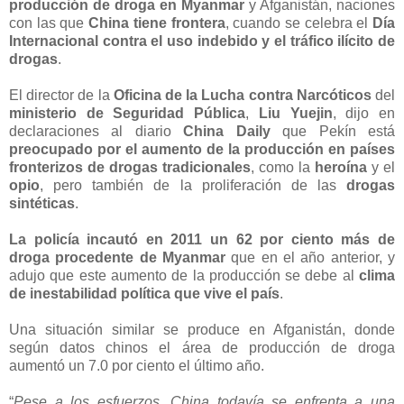
producción de droga en Myanmar
y Afganistán, naciones
con las que
China tiene frontera
, cuando se celebra el
Día
Internacional contra el uso indebido y el tráfico ilícito de
drogas
.
El director de la
Oficina de la Lucha contra Narcóticos
del
ministerio de Seguridad Pública
,
Liu Yuejin
, dijo en
declaraciones al diario
China Daily
que Pekín está
preocupado por el aumento de la producción en países
fronterizos de drogas tradicionales
, como la
heroína
y el
opio
, pero también de la proliferación de las
drogas
sintéticas
.
La policía incautó en 2011 un 62 por ciento más de
droga procedente de Myanmar
que en el año anterior, y
adujo que este aumento de la producción se debe al
clima
de inestabilidad política que vive el país
.
Una situación similar se produce en Afganistán, donde
según datos chinos el área de producción de droga
aumentó un 7.0 por ciento el último año.
“
Pese a los esfuerzos, China todavía se enfrenta a una