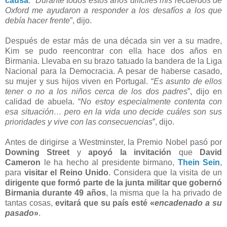
causa
. “
Durante todos estos años difíciles mis recuerdos de
Oxford me ayudaron a responder a los desafíos a los que
debía hacer frente
”, dijo.
Después de estar más de una década sin ver a su madre,
Kim se pudo reencontrar con ella hace dos años en
Birmania. Llevaba en su brazo tatuado la bandera de la Liga
Nacional para la Democracia. A pesar de haberse casado,
su mujer y sus hijos viven en Portugal. “
Es asunto de ellos
tener o no a los niños cerca de los dos padres
”, dijo en
calidad de abuela. “
No estoy especialmente contenta con
esa situación… pero en la vida uno decide cuáles son sus
prioridades y vive con las consecuencias
”, dijo.
Antes de dirigirse a Westminster, la Premio Nobel pasó por
Downing Street
y
apoyó la invitación
que
David
Cameron
le ha hecho al presidente birmano,
Thein Sein
,
para
visitar el Reino Unido
. Considera que la visita de un
dirigente que formó parte de la junta militar que gobernó
Birmania durante 49 años
, la misma que la ha privado de
tantas cosas,
evitará que su país esté «
encadenado a su
pasado
»
.