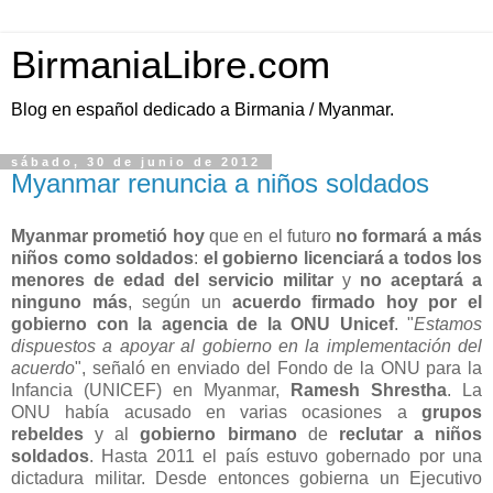
BirmaniaLibre.com
Blog en español dedicado a Birmania / Myanmar.
sábado, 30 de junio de 2012
Myanmar renuncia a niños soldados
Myanmar prometió hoy
que en el futuro
no formará a más
niños como soldados
:
el gobierno licenciará a todos los
menores de edad del servicio militar
y
no aceptará a
ninguno más
, según un
acuerdo firmado hoy por el
gobierno con la agencia de la ONU Unicef
. "
Estamos
dispuestos a apoyar al gobierno en la implementación del
acuerdo
", señaló en enviado del Fondo de la ONU para la
Infancia (UNICEF) en Myanmar,
Ramesh Shrestha
. La
ONU había acusado en varias ocasiones a
grupos
rebeldes
y al
gobierno birmano
de
reclutar a niños
soldados
. Hasta 2011 el país estuvo gobernado por una
dictadura militar. Desde entonces gobierna un Ejecutivo