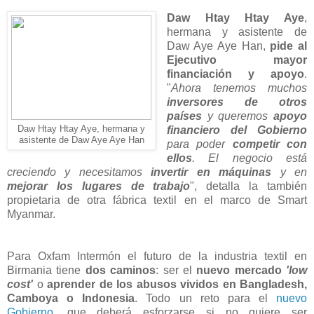
Daw Htay Htay Aye
,
hermana y asistente de
Daw Aye Aye Han,
pide al
Ejecutivo mayor
financiación y apoyo
.
"
Ahora tenemos muchos
inversores de otros
países
y queremos
apoyo
Daw Htay Htay Aye, hermana y
financiero del Gobierno
asistente de Daw Aye Aye Han
para poder
competir con
ellos
. El negocio está
creciendo y necesitamos
invertir en máquinas
y en
mejorar los lugares de trabajo
", detalla la también
propietaria de otra fábrica textil en el marco de Smart
Myanmar.
Para Oxfam Intermón el futuro de la industria textil en
Birmania tiene
dos caminos
: ser el
nuevo mercado
'low
cost'
o
aprender de los abusos vividos en Bangladesh,
Camboya o Indonesia
. Todo un reto para el
nuevo
Gobierno
, que deberá esforzarse si no quiere ser