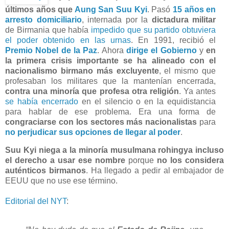
últimos años que
Aung San Suu Kyi
. Pasó
15 años en
arresto domiciliario
, internada por la
dictadura militar
de Birmania que había
impedido que su partido obtuviera
el poder obtenido en las urnas
. En 1991, recibió el
Premio Nobel de la Paz
. Ahora
dirige el Gobierno
y
en
la primera crisis importante se ha alineado con el
nacionalismo birmano más excluyente
, el mismo que
profesaban los militares que la mantenían encerrada,
contra una minoría que profesa otra religión
. Ya antes
se había encerrado
en el silencio o en la equidistancia
para hablar de ese problema. Era una forma de
congraciarse con los sectores más nacionalistas
para
no perjudicar sus opciones de llegar al poder
.
Suu Kyi niega a la minoría musulmana rohingya incluso
el derecho a usar ese nombre
porque
no los considera
auténticos birmanos
. Ha llegado a pedir al embajador de
EEUU que no use ese término.
Editorial del NYT
: