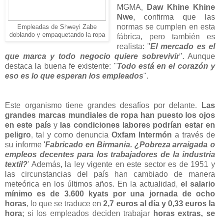
MGMA,
Daw Khine Khine
Nwe
, confirma que las
normas se cumplen en esta
Empleadas de Shweyi Zabe
doblando y empaquetando la ropa
fábrica, pero también es
realista: "
El mercado es el
que marca y todo negocio quiere sobrevivir
". Aunque
destaca la buena fe existente: "
Todo está en el corazón y
eso es lo que esperan los empleados
".
Este organismo tiene grandes desafíos por delante.
Las
grandes marcas mundiales de ropa han puesto los ojos
en este país
y
las condiciones labores podrían estar en
peligro
, tal y como denuncia
Oxfam Intermón
a través de
su informe '
Fabricado en Birmania. ¿Pobreza arraigada o
empleos decentes para los trabajadores de la industria
textil?
' Además, la ley vigente en este sector es de 1951 y
las circunstancias del país han cambiado de manera
meteórica en los últimos años. En la actualidad,
el salario
mínimo es de 3.600 kyats por una jornada de ocho
horas
, lo que se traduce en
2,7 euros al día y 0,33 euros la
hora
; si los empleados deciden trabajar
horas extras, se