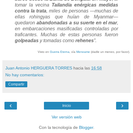
tomar la vecina
Tailandia
enérgicas medidas
contra la trata
, miles de personas —muchas de
ellas rohingyas que huían de Myanmar—
quedaron
abandonadas a su suerte en el mar
,
en embarcaciones masificadas controladas por
traficantes. Muchas de estas personas fueron
golpeadas
y tomadas como
rehenes
”.
Visto en
Guerra Eterna
, vía
Meneame
(dadle un meneo, por favor).
Juan Antonio HERGUERA TORRES
hacia las
16:58
No hay comentarios:
Compartir
‹
›
Inicio
Ver versión web
Con la tecnología de
Blogger
.