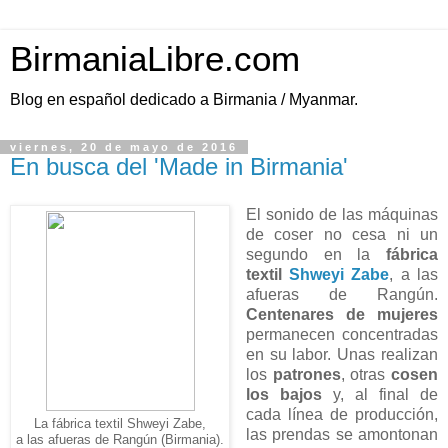
BirmaniaLibre.com
Blog en español dedicado a Birmania / Myanmar.
viernes, 20 de mayo de 2016
En busca del 'Made in Birmania'
El sonido de las máquinas
de coser no cesa ni un
segundo en la
fábrica
textil
Shweyi Zabe
, a las
afueras de Rangún.
Centenares de mujeres
permanecen concentradas
en su labor. Unas realizan
los
patrones
, otras
cosen
los bajos
y, al final de
cada línea de producción,
La fábrica textil Shweyi Zabe,
las prendas se amontonan
a las afueras de Rangún (Birmania).