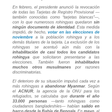
En febrero, el presidente anunció la revocación
de todas las Tarjetas de Registro Provisional —
también conocidas como “tarjetas blancas”—,
con lo que numerosos rohingyas quedaron
sin
ningún documento de identidad
. Esta medida
impidió, de hecho,
votar en las elecciones de
noviembre
a la población rohingya y a los
demás titulares de la tarjeta. La exclusión de los
rohingyas se acentuó aún más con la
inhabilitación de casi todos los candidatos
rohingya
que solicitaron presentarse a las
elecciones. También fueron
inhabilitados
muchos otros musulmanes
por razones
discriminatorias.
El deterioro de su situación impulsó cada vez a
más rohingyas a
abandonar Myanmar
. Según
el
ACNUR
, la agencia de la ONU para los
refugiados, se calculaba que
durante el año
33.000 personas
—tanto rohingyas como
ciudadanos bangladeshíes— habían
salido en
barco desde la Bahía de Bengala
. En
mayo
, al