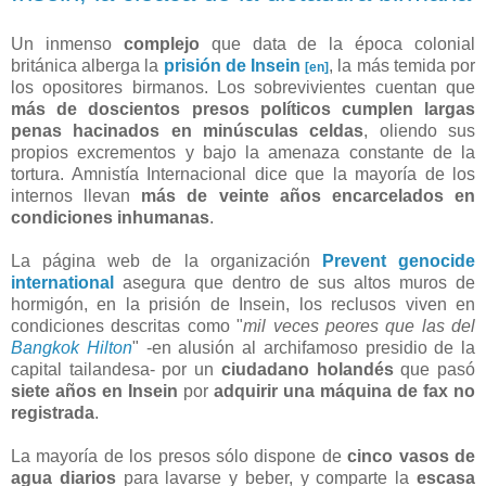
Un inmenso
complejo
que data de la época colonial
británica alberga la
prisión de Insein
, la más temida por
[en]
los opositores birmanos. Los sobrevivientes cuentan que
más de doscientos presos políticos cumplen largas
penas hacinados en minúsculas celdas
, oliendo sus
propios excrementos y bajo la amenaza constante de la
tortura. Amnistía Internacional dice que la mayoría de los
internos llevan
más de veinte años encarcelados en
condiciones inhumanas
.
La página web de la organización
Prevent genocide
international
asegura que dentro de sus altos muros de
hormigón, en la prisión de Insein, los reclusos viven en
condiciones descritas como "
mil veces peores que las del
Bangkok Hilton
" -en alusión al archifamoso presidio de la
capital tailandesa- por un
ciudadano holandés
que pasó
siete años en Insein
por
adquirir una máquina de fax no
registrada
.
La mayoría de los presos sólo dispone de
cinco vasos de
agua diarios
para lavarse y beber, y comparte la
escasa