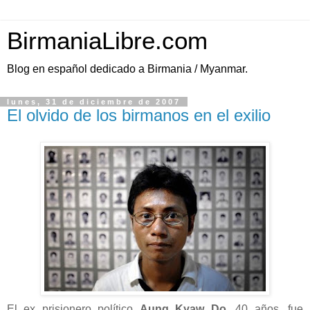
BirmaniaLibre.com
Blog en español dedicado a Birmania / Myanmar.
lunes, 31 de diciembre de 2007
El olvido de los birmanos en el exilio
El ex prisionero político
Aung Kyaw Do
, 40 años, fue