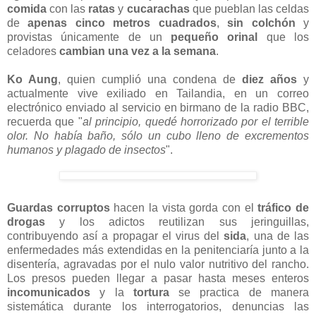
comida
con las
ratas
y
cucarachas
que pueblan las celdas
de
apenas cinco metros cuadrados
,
sin colchón
y
provistas únicamente de un
pequeño orinal
que los
celadores
cambian una vez a la semana
.
Ko Aung
, quien cumplió una condena de
diez años
y
actualmente vive exiliado en Tailandia, en un correo
electrónico enviado al servicio en birmano de la radio BBC,
recuerda que "
al principio, quedé horrorizado por el terrible
olor. No había baño, sólo un cubo lleno de excrementos
humanos y plagado de insectos
".
Guardas corruptos
hacen la vista gorda con el
tráfico de
drogas
y los adictos reutilizan sus jeringuillas,
contribuyendo así a propagar el virus del
sida
, una de las
enfermedades más extendidas en la penitenciaría junto a la
disentería, agravadas por el nulo valor nutritivo del rancho.
Los presos pueden llegar a pasar hasta meses enteros
incomunicados
y la
tortura
se practica de manera
sistemática durante los interrogatorios, denuncias las