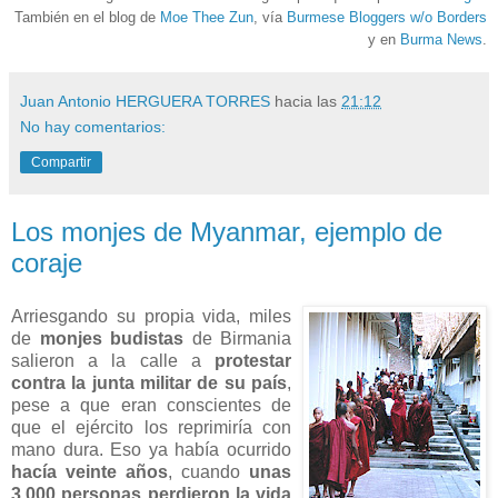
También en el blog de
Moe Thee Zun
, vía
Burmese Bloggers w/o Borders
y en
Burma News
.
Juan Antonio HERGUERA TORRES
hacia las
21:12
No hay comentarios:
Compartir
Los monjes de Myanmar, ejemplo de
coraje
Arriesgando su propia vida, miles
de
monjes budistas
de Birmania
salieron a la calle a
protestar
contra la junta militar de su país
,
pese a que eran conscientes de
que el ejército los reprimiría con
mano dura. Eso ya había ocurrido
hacía veinte años
, cuando
unas
3.000 personas perdieron la vida