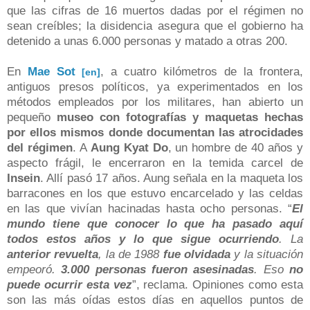
que las cifras de 16 muertos dadas por el régimen no
sean creíbles; la disidencia asegura que el gobierno ha
detenido a unas 6.000 personas y matado a otras 200.
En
Mae Sot
, a cuatro kilómetros de la frontera,
[en]
antiguos presos políticos, ya experimentados en los
métodos empleados por los militares, han abierto un
pequeño
museo con fotografías y maquetas hechas
por ellos mismos donde documentan las atrocidades
del régimen
. A
Aung Kyat Do
, un hombre de 40 años y
aspecto frágil, le encerraron en la temida carcel de
Insein
. Allí pasó 17 años. Aung señala en la maqueta los
barracones en los que estuvo encarcelado y las celdas
en las que vivían hacinadas hasta ocho personas. “
El
mundo tiene que conocer lo que ha pasado aquí
todos estos años y lo que sigue ocurriendo
. La
anterior revuelta
, la de 1988
fue olvidada
y la situación
empeoró.
3.000 personas fueron asesinadas
. Eso
no
puede ocurrir esta vez
”, reclama. Opiniones como esta
son las más oídas estos días en aquellos puntos de