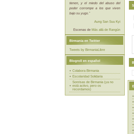
tienen, y el miedo del abuso del
S
poder corrompe a los que viven
bajo su yugo."
Aung San Suu Kyi
Escenas de
Más allá de Rangún
Birmania en Twitter
Tweets by BirmaniaLibre
Blogroll en español
B
Colabora Birmania
Escolaridad Solidaria
Sonrisas de Birmania (ya no
está activo, pero os
E
recordamos)