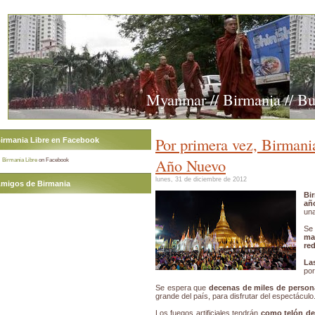
Myanmar // Birmania // B
Por primera vez, Birmani
irmania Libre en Facebook
Año Nuevo
Birmania Libre
on Facebook
lunes, 31 de diciembre de 2012
migos de Birmania
Bi
añ
un
Se
ma
red
La
por
Se espera que
decenas de miles de perso
grande del país, para disfrutar del espectáculo
Los fuegos artificiales tendrán
como telón de