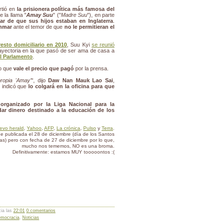
rtió en
la prisionera política más famosa del
 la llama "
Amay Suu
" ("
Madre Suu
"), en parte
ar de que sus hijos estaban en Inglaterra
.
anmar
ante el temor de que
no le permitieran el
resto domiciliario en 2010
, Suu Kyi
se reunió
ayectoria en la que pasó de ser ama de casa a
el Parlamento
.
jo que
vale el precio que pagó
por la prensa.
propia 'Amay'
", dijo
Daw Nan Mauk Lao Sai
,
e indicó que
lo colgará en la oficina para que
 organizado por la Liga Nacional para la
dar dinero destinado a la educación de los
evo herald
,
Yahoo
,
AFP
,
La crónica
,
Pulso
y
Terra
.
ue publicada el 28 de diciembre (día de los Santos
s) pero con fecha de 27 de diciembre por lo que,
mucho nos tememos, NO es una broma.
Definitivamente: estamos MUY tooooontos :(
cia las
22:01
0 comentarios
emocracia
,
Noticias