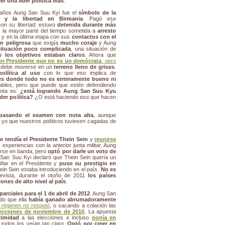
er una líder política más
.
años Aung San Suu Kyi fue el
símbolo de la
a y la libertad en Birmania
. Pagó ese
con su libertad: estuvo
detenida durante más
, la mayor parte del tiempo sometida a
arresto
o
y en la última etapa con sus
contactos con el
ón peligrosa
que exigía
mucho coraje
y Aung
situación poco complicada
, una situación de
 los objetivos estaban claros
. Ahora que
un Presidente que no es un demócrata
, pero
i debe moverse en un
terreno lleno de grises
.
olítica al uso
con lo que eso implica de
es donde todo no es enteramente bueno ni
mables, pero que puede que estén defendiendo
unta es:
¿está logrando Aung San Suu Kyu
der política?
¿O está haciendo eso que hacen
 pasando el examen con nota alta
, aunque
a yo que nuestros políticos tuviesen cagadas de
e tendía el Presidente Thein Sein
y
reunirse
periencias con la anterior junta militar, Aung
arse en banda, pero
optó por darle un voto de
 San Suu Kyi declaró que Thein Sein quería un
nfiar en el Presidente y
puso su prestigio en
in Sein estaba introduciendo en el país.
No es
vista, durante el otoño de 2011
los países
nes de alto nivel al país
.
parciales para el 1 de abril de 2012
. Aung San
do que ella
había ganado abrumadoramente
l régimen no respetó
, o sacando a colación las
lecciones de noviembre de 2010
. La apuesta
itimidad
a las elecciones e incluso
ponía en
 todos los veían tan claro.
Optó por creer en