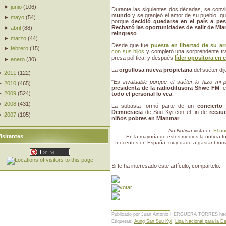
►
junio
(
106
)
Durante las siguientes dos décadas, se convi
mundo
y se granjeó el amor de su pueblo, que
►
mayo
(
54
)
porque
decidió quedarse en el país a pes
Rechazó las oportunidades de salir de Mi
►
abril
(
88
)
reingreso
.
►
marzo
(
44
)
Desde que fue
puesta en libertad de su ar
►
febrero
(
15
)
con sus hijos
y completó una sorprendente tr
presa política, y después
líder opositora en 
►
enero
(
30
)
La
orgullosa nueva propietaria
del suéter di
►
2011
(
122
)
"
Es invaluable porque el suéter lo hizo mi 
►
2010
(
465
)
presidenta de la radiodifusora Shwe FM
, 
►
2009
(
524
)
todo el personal lo vea
.
►
2008
(
431
)
La subasta formó parte de un
concierto
Democracia
de Suu Kyi con el fin de
recau
►
2007
(
105
)
niños pobres en Mianmar
.
No-Noticia
vista en
El nu
isitantes
En la mayoría de estos medios la noticia f
Inocentes en España, muy dado a gastar broma
Si te ha interesado este artículo, compártelo.
Publicado por Juan Antonio HERGUERA TORRES
ha
Etiquetas:
Aung San Suu Kyi
,
Liga Nacional para la D