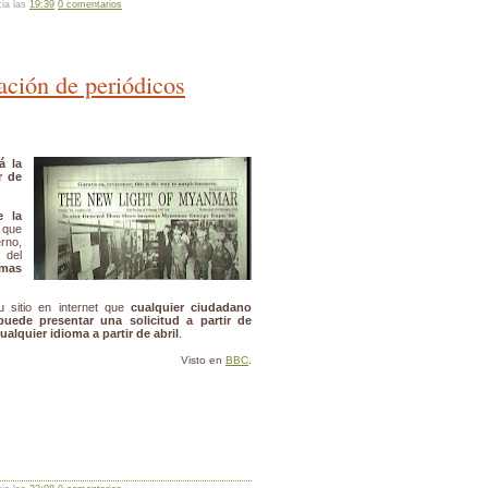
cia las
19:39
0 comentarios
ación de periódicos
á la
r de
e la
 que
rno,
 del
mas
 sitio en internet que
cualquier ciudadano
uede presentar una solicitud a partir de
ualquier idioma a partir de abril
.
Visto en
BBC
.