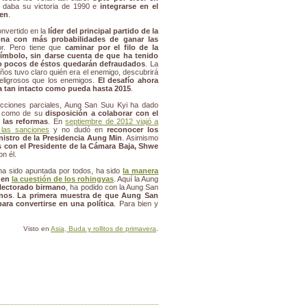
le daba su victoria de 1990 e
integrarse en el
ien
.
onvertido en la
líder del principal partido de la
ona con más probabilidades de ganar las
or. Pero tiene que
caminar por el filo de la
símbolo, sin darse cuenta de que ha tenido
 pocos de éstos quedarán defraudados
. La
ños tuvo claro quién era el enemigo, descubrirá
peligrosos que los enemigos.
El desafío ahora
ía tan intacto como pueda hasta 2015
.
cciones parciales, Aung San Suu Kyi ha dado
í como de su
disposición a colaborar con el
 las reformas
. En
septiembre de 2012 viajó a
 las sanciones
y no dudó en
reconocer los
nistro de la Presidencia Aung Min
. Asimismo
s con el Presidente de la Cámara Baja, Shwe
n él.
e ha sido apuntada por todos, ha sido
la manera
en
la cuestión de los rohingyas
. Aquí la Aung
lectorado birmano
, ha podido con la Aung San
nos
.
La primera muestra de que Aung San
ara convertirse en una política
. Para bien y
Visto en
Asia, Buda y rollitos de primavera
.