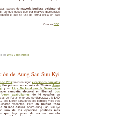
Laos, países de
mayoría budista
,
celebran el
il
, aunque desde que por motivos mercantiles
también el que se usa de forma oficial en casi
Visto en
BBC
.
cia las
19:50
0 comentarios
ación de Aung San Suu Kyi
l de 2012
tuvieron lugar
elecciones parciales
a
.
Por primera vez en más de 20 años
Aung
yi
y su
Liga Nacional por la Democracia
acer campaña electoral en libertad
.
Los
 fueron apabullantes
:
de 46 escaños
en
as del Parlamento que se disputaban, la LND
41
, dos fueron para otros dos partidos y los tres
quedaron vacantes. Pero
en política toda
ene su lado oscuro
. Ahora Aung San Suu Kyi
zar
uno de los ejercicios políticos más
os que hay
:
pasar de ser un símbolo