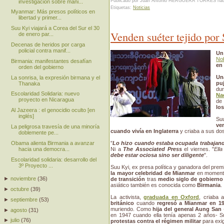
Publicado por Juan Antonio HERGUERA TORRES
ha
investigación sobre mani...
Etiquetas:
Noticias
Myanmar: Más presos políticos en
libertad y primer...
Suu Kyi viajará a Corea del Sur el 30
Venden suéter tejido por
de enero par...
Decenas de heridos por carga
policial contra manif...
Un
No
Birmania: manifestantes desafían
en
orden del gobierno
Un
La sonrisa, la expresión birmana y el
pu
Thanaka
du
Escolaridad Solidaria: nuevo
Na
proyecto en Nicaragua
de
los
Al Jazeera : el genocidio oculto [en
inglés]
Su
ve
La peligrosa travesía de una minoría
cuando vivía en Inglaterra
y criaba a sus dos 
doblemente pe...
"
Lo hizo cuando estaba ocupada trabajan
Obama alienta Birmania a avanzar
Ni a
The Associated Press
el viernes. "
Ell
hacia una democra...
debe estar ociosa sino ser diligente
".
Escolaridad solidaria: desarrollo del
3º Proyecto ...
Suu Kyi, ex presa política y ganadora del prem
la mayor celebridad de Mianmar
en momento
►
noviembre
(
36
)
de transición
tras
medio siglo de gobierno 
asiático también es conocida como
Birmania
.
►
octubre
(
39
)
La activista,
graduada en Oxford
, criaba
►
septiembre
(
53
)
británico
cuando
regresó a Mianmar en 1
muriendo. Como
hija del general Aung San
►
agosto
(
31
)
en 1947 cuando ella tenía apenas 2 años- Su
►
julio
(
76
)
protestas contra el régimen militar
para exig