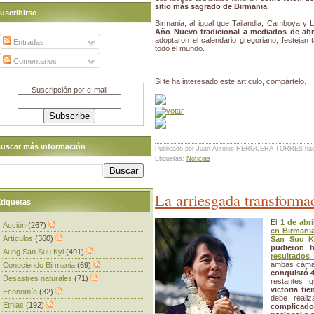
sitio más sagrado de Birmania
.
uscribirse
Birmania, al igual que Tailandia, Camboya y 
Año Nuevo tradicional a mediados de abr
adoptaron el calendario gregoriano, festejan 
Entradas
todo el mundo.
Comentarios
Si te ha interesado este artículo, compártelo.
Suscripción por e-mail
uscar más información
Publicado por Juan Antonio HERGUERA TORRES
ha
Etiquetas:
Noticias
La arriesgada transform
tiquetas
El
1 de abri
Acción
(267)
en Birmani
Artículos
(360)
San Suu K
pudieron h
Aung San Suu Kyi
(491)
resultados
ambas cámar
Conociendo Birmania
(69)
conquistó 
Desastres naturales
(71)
restantes 
victoria ti
Economía
(32)
debe reali
Etnias
(192)
complicad