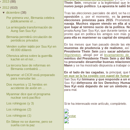
►
2013
(
88
)
Thein Sein
, renunciar a la legitimidad que 
nuevo juego político
.
La apuesta le salió b
▼
2012
(
610
)
▼
diciembre
(
38
)
Tras las elecciones parciales de abril, se ha c
oposición
y, por el momento, es
la pers
Por primera vez, Birmania celebra
elecciones previstas para 2015
. Prometed
públicamente el ...
navaja
.
Muchos siguen viendo en ella al 
que bajar al terreno sucio de la política
.
No
La arriesgada transformación de
propia Aung San Suu Kyi, que durante tantos a
Aung San Suu Kyi
pronto que en política los amigos son más 
Birmania permitirá circulación de
para ella es mantener su capital de simpat
periódicos privados
En los meses que han pasado desde las ele
Venden suéter tejido por Suu Kyi en
muestras de prudencia y de realismo
, as
49.000 dólares
Presidente Thein Sein
para
sacar adelante
Washington
, abogó por el
levantamiento de
Ofensiva aérea sobre la guerrilla
méritos del Presidente Thein Sein y del Mi
kachin en el nor...
ha
procurado desarrollar buenas relacione
La tercera fase de reformas en
Mann
y se ha mostrado dispuesta a trabajar co
Birmania combatirá ...
En el lado de las cagadas
, la principal, qu
Myanmar: el CICR está preparado
en que se la ha cogido con papel de fumar
para reanudar las ...
San Suu Kyi
birmana y que responde a un e
Suu Kyi
defensora de los Derechos Huma
Dos muertos y 11 heridos en
Suu Kyi está dejando de ser un símbolo p
accidente de avión en ...
para mal.
Myanmar dice que el programa
nuclear será pacífico
Los rohingyas (y 3)
Si te ha interesado este artículo, compártelo.
Los rohingyas (2)
Los rohingyas (1)
En Sittwe no se duerme, pero se
sueña con la paz