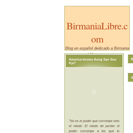
BirmaniaLibre.c
om
Blog en español dedicado a Birmania
/ Myanmar.
B
America knows Aung San Suu
Kyi?
A
"No es el poder que corrompe sino
el miedo. El miedo de perder el
poder corrompe a los que lo