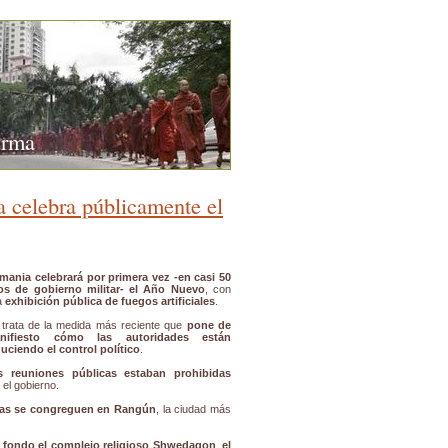
urma
a celebra públicamente el
rmania celebrará por primera vez -en casi 50
os de gobierno militar- el Año Nuevo
, con
a
exhibición pública de fuegos artificiales
.
 trata de la medida más reciente que
pone de
nifiesto cómo las autoridades están
uciendo el control político
.
s reuniones públicas estaban prohibidas
 el gobierno.
nas se congreguen en Rangún
, la ciudad más
.
 fondo el complejo religioso Shwedagon
,
el