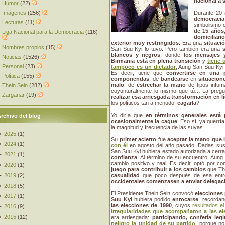
nacional a s
Humor
(22)
Imágenes
(256)
Durante 20 
democraci
Lecturas
(11)
simbolismo 
de 15 años
Liga Nacional para la Democracia
(116)
domiciliari
exterior muy restringidos
. Era una
situaci
Nombres propios
(15)
San Suu Kyi lo tuvo. Pero también era una
blancos y negros
, donde
los mensajes y
Noticias
(1526)
Birmania está en plena transición
y
tiene 
Personal
(23)
tampoco es un dictador
, Aung San Suu Ky
Es decir, tiene que
convertirse en una p
Política
(155)
componendas
, de
bandearse
en
situacion
malo
, de
estrechar la mano
de tipos infu
Thein Sein
(282)
coyunturalmente lo mismo que tú… La preg
Zarganar
(19)
realizar esa arriesgada transformación en lí
los políticos tan a menudo:
cagarla
?
Yo diría que
en términos generales está
rchivo del blog
ocasionalmente la cague
. Eso sí, ya querrí
la magnitud y frecuencia de las suyas.
►
2025
(
1
)
Su
primer acierto
fue
aceptar la mano que l
►
2024
(
1
)
con él
en agosto del año pasado. Dadas sus ex
San Suu Kyi hubiera estado autorizada a cerr
►
2021
(
1
)
confianza
. Al término de su encuentro, Aung
cambio positivo y real. Es decir, optó por co
►
2020
(
1
)
juego para contribuir a los cambios
que The
►
2019
(
2
)
casualidad
que poco después de esa entre
occidentales comenzasen a enviar delegacio
►
2018
(
5
)
El Presidente Thein Sein convocó
elecciones 
►
2017
(
1
)
Suu Kyi
hubiera podido
enrocarse
, recordan
las elecciones de 1990
, cuyos
resultados e
►
2016
(
9
)
irregularidades que acompañaron a las e
►
2015
(
12
)
era arriesgada:
participando, confería leg
peligro la unidad de su partido
, porque no