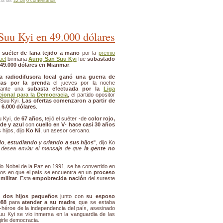
cia las
22:08
0 comentarios
 Suu Kyi en 49.000 dólares
 suéter de lana tejido a mano
por la
premio
bel
birmana
Aung San Suu Kyi
fue
subastado
 49.000 dólares en Mianmar
.
a radiodifusora local ganó una guerra de
jas por la prenda
el jueves por la noche
rante una
subasta efectuada por la
Liga
cional para la Democracia
, el partido opositor
 Suu Kyi.
Las ofertas comenzaron a partir de
 6.000 dólares
.
u Kyi, de
67 años
, tejió el suéter -de
color rojo,
rde y azul
con
cuello en V
-
hace casi 30 años
hijos, dijo
Ko Ni
, un asesor cercano.
do
,
estudiando
y
criando a sus hijos
", dijo Ko
a desea enviar el mensaje de que
la gente no
io Nobel de la Paz en 1991, se ha convertido en
s en que el país se encuentra en un
proceso
militar
. Esta
empobrecida nación
del sureste
 a
dos hijos pequeños
junto con
su esposo
988
para
atender a su madre
, que se estaba
-héroe de la independencia del país, asesinado
u Kyi se vio inmersa en la vanguardia de las
irle democracia.