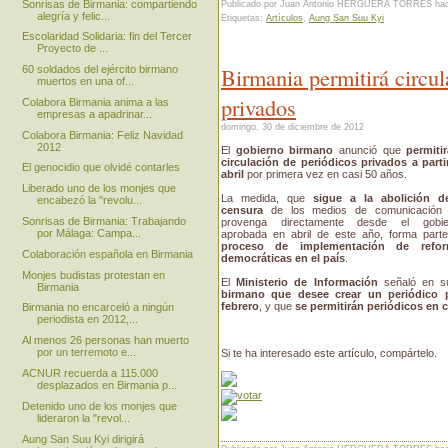
Sonrisas de Birmania: compartiendo
Publicado por Juan Antonio HERGUERA TORRES
ha
alegría y felic...
Etiquetas:
Artículos
,
Aung San Suu Kyi
Escolaridad Solidaria: fin del Tercer
Proyecto de ...
Birmania permitirá circul
60 soldados del ejército birmano
muertos en una of...
privados
Colabora Birmania anima a las
empresas a apadrinar...
domingo, 30 de diciembre de 2012
Colabora Birmania: Feliz Navidad
2012
El
gobierno birmano
anunció que
permitir
circulación de periódicos privados a parti
El genocidio que olvidé contarles
abril
por primera vez en casi 50 años.
Liberado uno de los monjes que
La medida, que
sigue a la abolición d
encabezó la "revolu...
censura
de los medios de comunicación
Sonrisas de Birmania: Trabajando
provenga directamente desde el gobie
por Málaga: Campa...
aprobada en abril de este año, forma parte
proceso de implementación de refor
Colaboración española en Birmania
democráticas en el país
.
Monjes budistas protestan en
El
Ministerio de Información
señaló en su
Birmania
birmano que desee crear un periódico p
febrero
, y que
se permitirán periódicos en c
Birmania no encarceló a ningún
periodista en 2012,...
Al menos 26 personas han muerto
por un terremoto e...
Si te ha interesado este artículo, compártelo.
ACNUR recuerda a 115.000
desplazados en Birmania p...
Detenido uno de los monjes que
lideraron la "revol...
Aung San Suu Kyi dirigirá