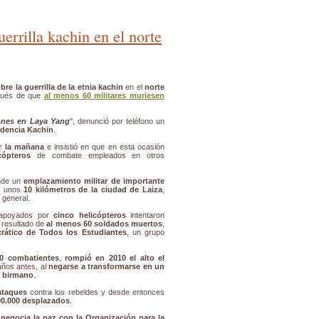
errilla kachin en el norte
re la guerrilla de la etnia kachin
en el
norte
pués de que
al menos 60 militares muriesen
iones en Laya Yang
", denunció por teléfono un
ndencia Kachin
.
r la mañana
e insistió en que en esta ocasión
cópteros
de combate empleados en otros
nde un
emplazamiento militar de importante
a unos
10 kilómetros de la ciudad de Laiza
,
 general.
poyados por
cinco helicópteros
intentaron
l resultado de
al menos 60 soldados muertos
,
rático de Todos los Estudiantes
, un grupo
00 combatientes
,
rompió en 2010 el alto el
años antes, al
negarse a transformarse en un
o birmano
.
 ataques
contra los rebeldes y desde entonces
00.000 desplazados
.
negocia la paz con la Organización para la