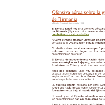
Ofensiva aérea sobre la gu
de Birmania
sábado, 29 de diciembre de 2012
El Ejército lanzó hoy una ofensiva aérea sob
de Birmania
(Myanmar), dos semanas des
combatiendo a estos rebeldes
.
"
Cuatro aviones atacaron nuestras posic
portavoz de la
Organización para la Indepe
El rebelde señaló que
el ataque empezó po
utilizaron cazas, en lugar de los heli
enfrentamientos anteriores.
El
Ejército de Independencia Kachin
defie
valor estratégico en Lajayang
, una aldea 
fronteriza con China
y donde tiene su cuartel
Hace dos semanas
, unos
400 soldados
a
expulsar a los insurgentes de Lajayang, con e
según denunció en su día el
Frente Democ
armado que lucha en el estado Kachin.
La
guerrilla kachin
, formada por unos
8.0
fuego
que había firmado con el Gobierno 16 
fuerza fronteriza bajo el mando del Ejércit
El pasado junio,
el Ejército intensificó sus
los enfrentamientos
han causado cerca de 1
A pesar de los enfrentamientos,
el Gobierno 