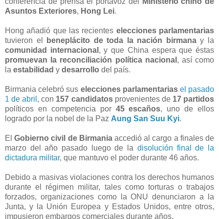
conferencia de prensa el portavoz del
Ministerio chino de
Asuntos Exteriores
,
Hong Lei
.
Hong añadió que las recientes
elecciones parlamentarias
tuvieron el
beneplácito de toda la nación birmana
y la
comunidad internacional
, y que China espera que éstas
promuevan la reconciliación política nacional
, así como
la
estabilidad
y
desarrollo
del país.
Birmania celebró sus
elecciones parlamentarias
el pasado
1 de abril
, con
157 candidatos
provenientes de
17 partidos
políticos en competencia por
45 escaños
, uno de ellos
logrado por la nobel de la Paz
Aung San Suu Kyi
.
El
Gobierno civil de Birmania
accedió al cargo a finales de
marzo del año pasado luego de la
disolución final de la
dictadura militar
, que mantuvo el poder durante 46 años.
Debido a masivas violaciones contra los derechos humanos
durante el régimen militar, tales como torturas o trabajos
forzados, organizaciones como la ONU denunciaron a la
Junta, y la Unión Europea y Estados Unidos, entre otros,
impusieron embargos comerciales durante años.