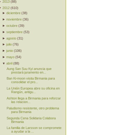
►
2013
(
88
)
▼
2012
(
610
)
►
diciembre
(
38
)
►
noviembre
(
36
)
►
octubre
(
39
)
►
septiembre
(
53
)
►
agosto
(
31
)
►
julio
(
76
)
►
junio
(
106
)
►
mayo
(
54
)
▼
abril
(
88
)
Aung San Suu Kyi anuncia que
prestará juramento en...
Ban Ki-moon visita Birmania para
consolidar el pro...
La Unión Europea abre su oficina en
Rangún, antigu...
Ashton llega a Birmania para reforzar
las relacion...
Paludismo resistente, otro problema
para Birmania
Segunda Cena Solidaria Colabora
Birmania
La familia de Larsson se compromete
a ayudar a la ...