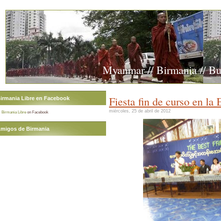
Myanmar // Birmania // B
Fiesta fin de curso en la
irmania Libre en Facebook
miércoles, 25 de abril de 2012
Birmania Libre
on Facebook
migos de Birmania