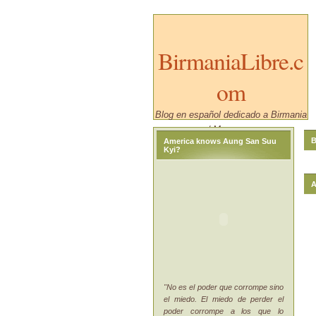
BirmaniaLibre.c
om
Blog en español dedicado a Birmania
/ Myanmar.
B
America knows Aung San Suu
Kyi?
A
"No es el poder que corrompe sino
el miedo. El miedo de perder el
poder corrompe a los que lo