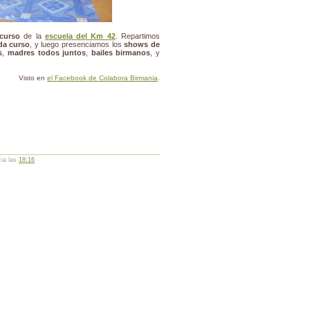
 curso
de la
escuela del Km 42
. Repartimos
da curso
, y luego presenciamos los
shows de
s
,
madres
todos juntos
,
bailes birmanos
, y
Visto en
el Facebook de Colabora Birmania
.
cia las
18:16