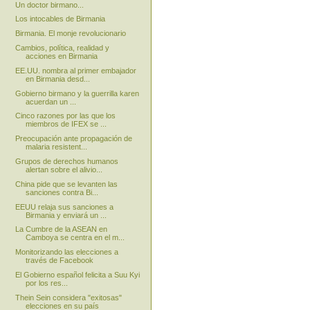
Un doctor birmano...
Los intocables de Birmania
Birmania. El monje revolucionario
Cambios, política, realidad y
acciones en Birmania
EE.UU. nombra al primer embajador
en Birmania desd...
Gobierno birmano y la guerrilla karen
acuerdan un ...
Cinco razones por las que los
miembros de IFEX se ...
Preocupación ante propagación de
malaria resistent...
Grupos de derechos humanos
alertan sobre el alivio...
China pide que se levanten las
sanciones contra Bi...
EEUU relaja sus sanciones a
Birmania y enviará un ...
La Cumbre de la ASEAN en
Camboya se centra en el m...
Monitorizando las elecciones a
través de Facebook
El Gobierno español felicita a Suu Kyi
por los res...
Thein Sein considera "exitosas"
elecciones en su país