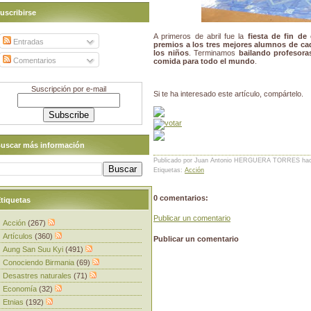
uscribirse
A primeros de abril fue la
fiesta de fin de
Entradas
premios a los tres mejores alumnos de ca
los niños
. Terminamos
bailando profesora
Comentarios
comida para todo el mundo
.
Suscripción por e-mail
Si te ha interesado este artículo, compártelo.
uscar más información
Publicado por Juan Antonio HERGUERA TORRES
ha
Etiquetas:
Acción
0 comentarios:
tiquetas
Publicar un comentario
Acción
(267)
Artículos
(360)
Publicar un comentario
Aung San Suu Kyi
(491)
Conociendo Birmania
(69)
Desastres naturales
(71)
Economía
(32)
Etnias
(192)