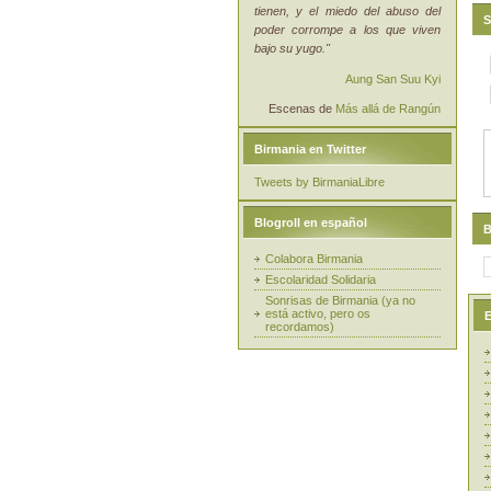
tienen, y el miedo del abuso del
S
poder corrompe a los que viven
bajo su yugo."
Aung San Suu Kyi
Escenas de
Más allá de Rangún
Birmania en Twitter
Tweets by BirmaniaLibre
Blogroll en español
B
Colabora Birmania
Escolaridad Solidaria
Sonrisas de Birmania (ya no
está activo, pero os
E
recordamos)