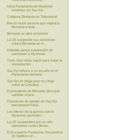
Inicia Parlamento de Myanmar
sesiones sin Suu Kyi
Colabora Birmania en Telemadrid
Ban Ki-moon anuncia que viajará a
Birmania a final...
Birmania se abre al turismo
La UE suspende sus sanciones
contra Birmania en vi...
Holanda apoya suspensión de
sanciones a Myanmar
Thein Sein visita Japón para tratar la
reanudación...
Suu Kyi rehusa a su escaño en el
Parlamento birmano
Suu Kyi se niega jurar su cargo
sobre la Constituc...
El presidente de Birmania descarta
cambiar el jura...
Opositores de partido de Suu Kyi
boicotearán Parla...
Los líderes de la guerra civil en
Myanmar aprenden...
La UE suspenderá por un año
sanciones contra Birma...
El Escuadrón Fantasma: Encuentran
20 Spitfires en ...