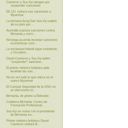
Cameron y Suu Kyi abogan por
suspender sanciones
EE.UU. reduce sus sanciones a
Myanmar
La birmana Aung San Suu Kyi saldrá
de su país por ...
Australia suaviza sanciones contra
Birmania y norm...
Noruega acuerda levantar sanciones
económicas cont...
La esclavitud infantil sigue existiendo
y Occident...
David Cameron y Suu Kyi piden
"suspender" sancione...
El primer ministro británico pide
levantar las san...
No es oro todo lo que reluce en el
nuevo Myanmar
El Consejo Seguridad de la ONU ve
en elecciones bi...
Birmania, de ghetto a Eldorado
Colabora Birmania: Centro de
Formación Profesional...
Suu Kyi se reúne con el presidente
de Birmania tra...
Primer ministro británico David
Cameron visitará B...