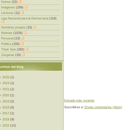
Humor
(22)
Imágenes
(256)
Lecturas
(11)
Liga Nacional para la Democracia
(116)
Nombres propios
(15)
Noticias
(1526)
Personal
(23)
Política
(155)
Thein Sein
(282)
Zarganar
(19)
rchivo del blog
►
2025
(
1
)
►
2024
(
1
)
►
2021
(
1
)
►
2020
(
1
)
Entrada más reciente
►
2019
(
2
)
Suscribirse a:
Enviar comentarios (Atom)
►
2018
(
5
)
►
2017
(
1
)
►
2016
(
9
)
►
2015
(
12
)