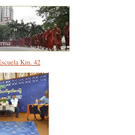
urma
 Escuela Km. 42