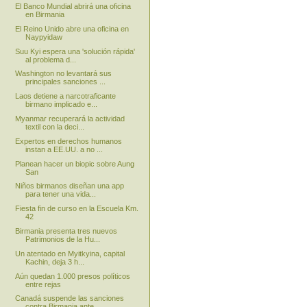
El Banco Mundial abrirá una oficina
en Birmania
El Reino Unido abre una oficina en
Naypyidaw
Suu Kyi espera una 'solución rápida'
al problema d...
Washington no levantará sus
principales sanciones ...
Laos detiene a narcotraficante
birmano implicado e...
Myanmar recuperará la actividad
textil con la deci...
Expertos en derechos humanos
instan a EE.UU. a no ...
Planean hacer un biopic sobre Aung
San
Niños birmanos diseñan una app
para tener una vida...
Fiesta fin de curso en la Escuela Km.
42
Birmania presenta tres nuevos
Patrimonios de la Hu...
Un atentado en Myitkyina, capital
Kachin, deja 3 h...
Aún quedan 1.000 presos políticos
entre rejas
Canadá suspende las sanciones
contra Birmania ante...