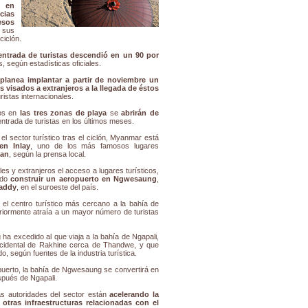
s en
cias
esos
 sus
ciclón.
entrada de turistas descendió en un 90 por
 según estadísticas oficiales.
lanea implantar a partir de noviembre un
s visados a extranjeros a la llegada de éstos
uristas internacionales.
dos en
las tres zonas de playa
se
abrirán de
entrada de turistas en los últimos meses.
 sector turístico tras el ciclón, Myanmar está
en Inlay
, uno de los más famosos lugares
han
, según la prensa local.
ales y extranjeros el acceso a lugares turísticos,
ndo
construir un aeropuerto en Ngwesaung
,
waddy
, en el suroeste del país.
l centro turístico más cercano a la bahía de
riormente atraía a un mayor número de turistas
ha excedido al que viaja a la bahía de Ngapali,
ccidental de Rakhine cerca de Thandwe, y que
o, según fuentes de la industria turística.
puerto, la bahía de Ngwesaung se convertirá en
spués de Ngapali.
as autoridades del sector están
acelerando la
 otras infraestructuras relacionadas con el