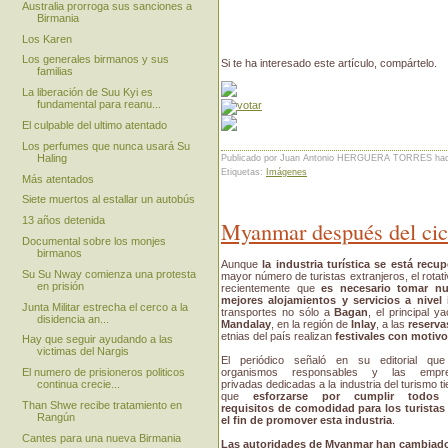
Australia prorroga sus sanciones a
Birmania
Los Karen
Los generales birmanos y sus
Si te ha interesado este artículo, compártelo.
familias
La liberación de Suu Kyi es
fundamental para reanu...
El culpable del ultimo atentado
Los perfumes que nunca usará Su
Haling
Publicado por Juan Antonio HERGUERA TORRES
ha
Etiquetas:
Imágenes
Más atentados
Siete muertos al estallar un autobús
13 años detenida
Myanmar después del cic
Documental sobre los monjes
birmanos
Aunque
la industria turística se está recu
Su Su Nway comienza una protesta
mayor número de turistas extranjeros, el rotati
en prisión
recientemente que
es necesario tomar nu
mejores alojamientos y servicios a nivel 
Junta Militar estrecha el cerco a la
transportes no sólo a
Bagan
, el principal y
disidencia an...
Mandalay
, en la región de
Inlay
, a las
reserva
etnias del país realizan
festivales con motiv
Hay que seguir ayudando a las
victimas del Nargis
El periódico señaló en su editorial que
organismos responsables y las empr
El numero de prisioneros politicos
privadas dedicadas a la industria del turismo t
continua crecie...
que
esforzarse por cumplir todos
Than Shwe recibe tratamiento en
requisitos de comodidad para los turistas
Rangún
el fin de promover esta industria
.
Cantes para una nueva Birmania
Las autoridades de Myanmar han cambiado