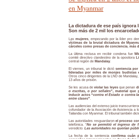
en Myanmar
La dictadura de ese país ignora 
Son más de 2 mil los encarcelad
Las
mujeres
, empezando por la líder pro de
víctimas de la brutal dictadura de Myanm
cárceles como presas de conciencia
,
más d
La última reclusa en recibir condena fue
Wi
comité directivo clandestino de la opositora
L
central región de
Mandalay
.
El viernes, un tribunal le dictó
sentencia por 
lideradas por miles de monjes budistas 
Otros cinco dirigentes de la LND de Mandalay
13 años de prisión.
Se les acusa de
violar las leyes
que penan
d
o escritas, o por señales
”, material que 
inducir actos “
contra el Estado o contra la
entre clases
”
.
Las audiencias del extenso juicio transcurriero
cofundador de la Asociación de Asistencia a lo
Tailandia con Myanmar. El tribunal también dict
Las autoridades resguardaron
el proceso co
telefónica. “
No se permitió el ingreso de f
veredicto.
Las autoridades no querían públ
La fecha de la sentencia
confirma cuán 