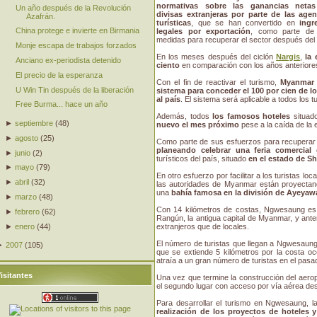
normativas sobre las ganancias neta
Un año después de la Revolución
divisas extranjeras por parte de las agen
Azafrán.
turísticas
, que se han convertido en
ingr
China protege e invierte en Birmania
legales por exportación
, como parte de
medidas para recuperar el sector después del 
Monje escapa de trabajos forzados
En los meses después del ciclón
Nargis
,
la 
Anciano ex-periodista detenido
ciento
en comparación con los años anteriores,
El precio de la esperanza
Con el fin de reactivar el turismo,
Myanmar p
U Win Tin después de la liberación
sistema para conceder el 100 por cien de lo
al país
. El sistema será aplicable a todos los t
Free Burma... hace un año
Además, todos
los famosos hoteles
situa
►
septiembre
(
48
)
nuevo el mes próximo
pese a la caída de la 
►
agosto
(
25
)
Como parte de sus esfuerzos para recuperar el
planeando celebrar una feria comercial 
►
junio
(
2
)
turísticos del país, situado
en el estado de S
►
mayo
(
79
)
En otro esfuerzo por facilitar a los turistas loc
►
abril
(
32
)
las autoridades de Myanmar están proyecta
una
bahía famosa en la división de Ayeya
►
marzo
(
48
)
Con 14 kilómetros de costas, Ngwesaung es e
►
febrero
(
62
)
Rangún, la antigua capital de Myanmar, y ante
extranjeros que de locales.
►
enero
(
44
)
El número de turistas que llegan a Ngwesaung 
►
2007
(
105
)
que se extiende 5 kilómetros por la costa o
atraía a un gran número de turistas en el pasad
isitantes
Una vez que termine la construcción del aero
el segundo lugar con acceso por vía aérea de
Para desarrollar el turismo en Ngwesaung, l
realización de los proyectos de hoteles y