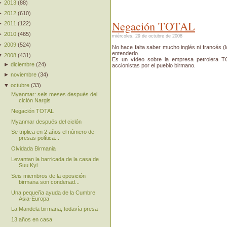
►
2013
(
88
)
►
2012
(
610
)
Negación TOTAL
►
2011
(
122
)
►
2010
(
465
)
miércoles, 29 de octubre de 2008
►
2009
(
524
)
No hace falta saber mucho inglés ni francés (
entenderlo.
▼
2008
(
431
)
Es un vídeo sobre la empresa petrolera T
►
diciembre
(
24
)
accionistas por el pueblo birmano.
►
noviembre
(
34
)
▼
octubre
(
33
)
Myanmar: seis meses después del
ciclón Nargis
Negación TOTAL
Myanmar después del ciclón
Se triplica en 2 años el número de
presas política...
Olvidada Birmania
Levantan la barricada de la casa de
Suu Kyi
Seis miembros de la oposición
birmana son condenad...
Una pequeña ayuda de la Cumbre
Asia-Europa
La Mandela birmana, todavía presa
13 años en casa