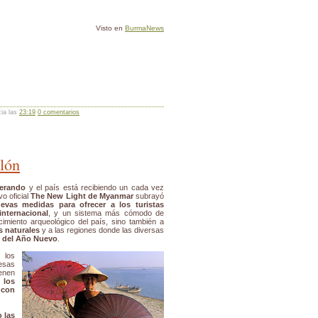
Visto en
BurmaNews
cia las
23:19
0 comentarios
lón
perando
y el país está recibiendo un cada vez
vo oficial
The New Light de Myanmar
subrayó
evas medidas para ofrecer a los turistas
internacional
, y un sistema más cómodo de
acimiento arqueológico del país, sino también a
s naturales
y a las regiones donde las diversas
o del Año Nuevo
.
 los
esas
ienen
 los
 con
 las