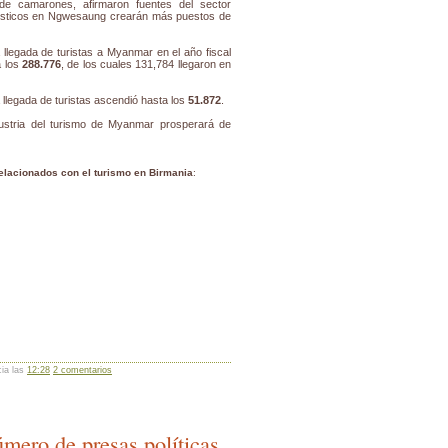
 de camarones, afirmaron fuentes del sector
rísticos en Ngwesaung crearán más puestos de
a llegada de turistas a Myanmar en el año fiscal
a los
288.776
, de los cuales 131,784 llegaron en
la llegada de turistas ascendió hasta los
51.872
.
ustria del turismo de Myanmar prosperará de
elacionados con el turismo en Birmania
:
cia las
12:28
2 comentarios
número de presas políticas