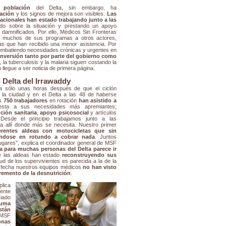
 población
del Delta, sin embargo, ha
ación
y los signos de mejora son visibles.
Las
cionales han estado trabajando junto a las
ando sobre la situación y prestando un apoyo
 damnificados. Por ello, Médicos Sin Fronteras
r muchos de sus programas a otros actores,
as que han recibido una menor asistencia. Por
combatiendo necesidades crónicas y urgentes en
 inversión tanto por parte del gobierno como
, la tuberculosis y la malaria siguen costando la
 llegue a ser noticia de primera página.
 Delta del Irrawaddy
 sólo unas horas después de que el ciclón
 la ciudad y en el Delta a las 48 de haberse
os
750 trabajadores
en rotación
han asistido a
sta a sus necesidades más apremiantes;
ción sanitaria
,
apoyo psicosocial
y artículos
“Desde el principio trabajamos junto a las
 allí donde más se necesita. Nuestro primer
erentes aldeas con motocicletas que sin
ándose en rotundo a cobrar nada
. Juntos
ugares”, explica el coordinador general de MSF
da para muchas personas del Delta parece ir
de las aldeas han estado
reconstruyendo sus
lud de los supervivientes es parecida a la de la
a fecha nuestros equipos médicos
no han visto
remento de la desnutrición
.
plica
mente
iado
auma
stán
e MSF
onas