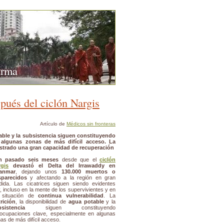
urma
pués del ciclón Nargis
Artículo de
Médicos sin fronteras
table y la subsistencia siguen constituyendo
 algunas zonas de más difícil acceso. La
ostrado una gran capacidad de recuperación
n pasado seis meses
desde que el
ciclón
gis
devastó el Delta del Irrawaddy en
anmar
, dejando unos
130.000 muertos o
sparecidos
y afectando a la región en gran
ida. Las cicatrices siguen siendo evidentes
, incluso en la mente de los supervivientes y en
 situación de
continua vulnerabilidad
. La
rición
, la disponibilidad de
agua potable
y la
sistencia
siguen constituyendo
ocupaciones clave, especialmente en algunas
as de más difícil acceso.