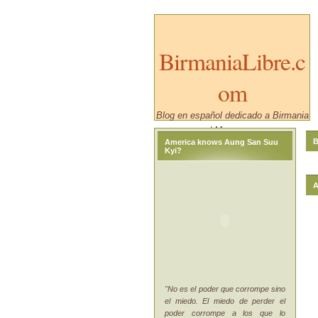
BirmaniaLibre.c
om
Blog en español dedicado a Birmania
/ Myanmar.
B
America knows Aung San Suu
Kyi?
A
"No es el poder que corrompe sino
el miedo. El miedo de perder el
poder corrompe a los que lo