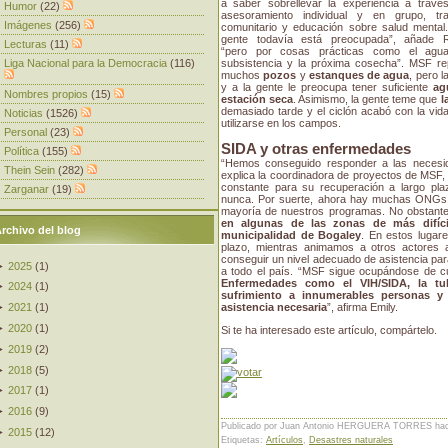
a saber sobrellevar la experiencia a través
Humor
(22)
asesoramiento individual y en grupo, tra
Imágenes
(256)
comunitario y educación sobre salud mental.
gente todavía está preocupada”, añade R
Lecturas
(11)
“pero por cosas prácticas como el agua
Liga Nacional para la Democracia
(116)
subsistencia y la próxima cosecha”. MSF re
muchos
pozos
y
estanques de agua
, pero l
y a la gente le preocupa tener suficiente
ag
Nombres propios
(15)
estación seca
. Asimismo, la gente teme que
l
demasiado tarde y el ciclón acabó con la vid
Noticias
(1526)
utilizarse en los campos.
Personal
(23)
SIDA y otras enfermedades
Política
(155)
“Hemos conseguido responder a las necesid
Thein Sein
(282)
explica la coordinadora de proyectos de MSF, 
constante para su recuperación a largo pl
Zarganar
(19)
nunca. Por suerte, ahora hay muchas ONGs p
mayoría de nuestros programas. No obstant
en algunas de las zonas de más difíci
rchivo del blog
municipalidad de Bogaley
. En estos lugar
plazo, mientras animamos a otros actores 
conseguir un nivel adecuado de asistencia pa
►
2025
(
1
)
a todo el país. “MSF sigue ocupándose de cu
Enfermedades como el VIH/SIDA, la tu
►
2024
(
1
)
sufrimiento a innumerables personas y
►
2021
(
1
)
asistencia necesaria
”, afirma Emily.
►
2020
(
1
)
Si te ha interesado este artículo, compártelo.
►
2019
(
2
)
►
2018
(
5
)
►
2017
(
1
)
►
2016
(
9
)
Publicado por Juan Antonio HERGUERA TORRES
ha
►
2015
(
12
)
Etiquetas:
Artículos
,
Desastres naturales