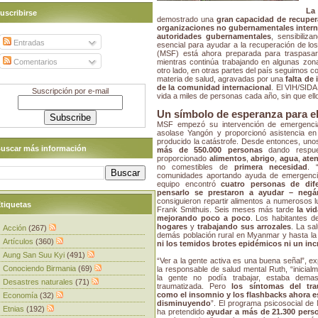
La
uscribirse
demostrado una
gran capacidad de recuper
organizaciones no gubernamentales interna
autoridades gubernamentales
, sensibiliz
Entradas
esencial para ayudar a la recuperación de los
(MSF) está ahora preparada para traspasa
Comentarios
mientras continúa trabajando en algunas zon
otro lado, en otras partes del país seguimos 
materia de salud, agravadas por una
falta de
de la comunidad internacional
. El VIH/SIDA
Suscripción por e-mail
vida a miles de personas cada año, sin que ello
Un símbolo de esperanza para el
MSF empezó su intervención de emergencia
asolase Yangón y proporcionó asistencia en
producido la catástrofe. Desde entonces, un
uscar más información
más de 550.000 personas
dando respue
proporcionado
alimentos
,
abrigo
,
agua
,
aten
no comestibles de
primera necesidad
. 
comunidades aportando ayuda de emergencia
equipo encontró
cuatro personas de dif
pensarlo se prestaron a ayudar – neg
consiguieron repartir alimentos a numerosos l
tiquetas
Frank Smithuis. Seis meses más tarde
la vi
mejorando poco a poco
. Los habitantes 
hogares
y
trabajando sus arrozales
. La sa
Acción
(267)
demás población rural en Myanmar y hasta l
Artículos
(360)
ni los temidos brotes epidémicos ni un inc
Aung San Suu Kyi
(491)
“Ver a la gente activa es una buena señal”, ex
Conociendo Birmania
(69)
la responsable de salud mental Ruth, “inicial
la gente no podía trabajar, estaba demas
Desastres naturales
(71)
traumatizada. Pero
los síntomas del tr
como el insomnio y los flashbacks ahora e
Economía
(32)
disminuyendo
”. El programa psicosocial d
Etnias
(192)
ha pretendido
ayudar a más de 21.300 pers