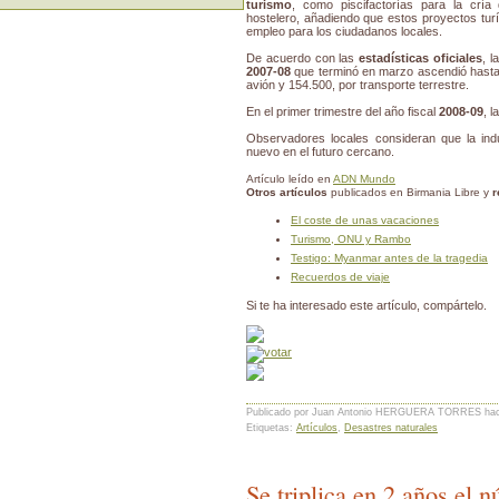
turismo
, como piscifactorías para la cría
hostelero, añadiendo que estos proyectos tu
empleo para los ciudadanos locales.
De acuerdo con las
estadísticas oficiales
, l
2007-08
que terminó en marzo ascendió hast
avión y 154.500, por transporte terrestre.
En el primer trimestre del año fiscal
2008-09
, 
Observadores locales consideran que la ind
nuevo en el futuro cercano.
Artículo leído en
ADN Mundo
Otros artículos
publicados en Birmania Libre y
r
El coste de unas vacaciones
Turismo, ONU y Rambo
Testigo: Myanmar antes de la tragedia
Recuerdos de viaje
Si te ha interesado este artículo, compártelo.
Publicado por Juan Antonio HERGUERA TORRES
ha
Etiquetas:
Artículos
,
Desastres naturales
Se triplica en 2 años el 