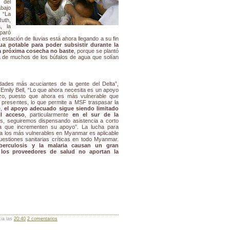
 del
bajo
 “La
uth,
, la
paró
a estación de lluvias está ahora llegando a su fin
ua potable para poder subsistir durante la
a próxima cosecha no baste
, porque se plantó
a de muchos de los búfalos de agua que solían
ades más acuciantes de la gente del Delta”,
Emily Bell, “Lo que ahora necesita es un apoyo
azo, puesto que ahora es más vulnerable que
resentes, lo que permite a MSF traspasar la
e,
el apoyo adecuado sigue siendo limitado
l acceso
, particularmente
en el sur de la
es, seguiremos dispensando asistencia a corto
a que incrementen su apoyo”. La lucha para
ra los más vulnerables en Myanmar es aplicable
estiones sanitarias críticas en todo Myanmar.
berculosis y la malaria causan un gran
 los proveedores de salud no aportan la
cia las
20:40
2 comentarios