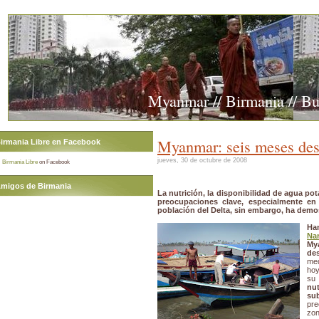
Myanmar // Birmania // B
Myanmar: seis meses des
irmania Libre en Facebook
jueves, 30 de octubre de 2008
Birmania Libre
on Facebook
migos de Birmania
La nutrición, la disponibilidad de agua po
preocupaciones clave, especialmente en
población del Delta, sin embargo, ha dem
Ha
Nar
My
de
med
hoy
su
nut
sub
pre
zon