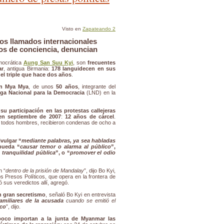
Visto en
Zapateando 2
los llamados internacionales
os de conciencia, denuncian
mocrática
Aung San Suu Kyi
, son
frecuentes
ar
, antigua Birmania:
178 languidecen en sus
el triple que hace dos años
.
n Mya Mya
, de unos
50 años
, integrante del
iga Nacional para la Democracia
(LND) en la
su participación en las protestas callejeras
en septiembre de 2007
:
12 años de cárcel
.
, todos hombres, recibieron condenas de ocho a
ivulgar “
mediante palabras, ya sea habladas
pueda “
causar temor o alarma al público
”,
 tranquilidad pública
”, o “
promover el odio
n “
dentro de la prisión de Mandalay
”, dijo Bo Kyi,
s Presos Políticos, que opera en la frontera de
ó sus veredictos allí, agregó.
n gran secretismo
, señaló Bo Kyi en entrevista
amiliares de la acusada
cuando se emitió el
ico
”, dijo.
poco importan a la junta de Myanmar las