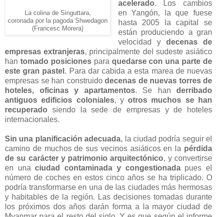
acelerado
. Los cambios
en Yangón, la que fuese
La colina de Singuttara,
coronada por la pagoda Shwedagon
hasta 2005 la capital se
(Francesc Morera)
están produciendo a gran
velocidad y
decenas de
empresas extranjeras
, principalmente del sudeste asiático
han
tomado posiciones
para
quedarse con una parte de
este gran pastel
. Para dar cabida a esta marea de nuevas
empresas se han construido
decenas de nuevas torres de
hoteles, oficinas y apartamentos
. Se han
derribado
antiguos edificios coloniales
, y
otros muchos se han
recuperado
siendo la sede de empresas y de hoteles
internacionales.
Sin una planificación adecuada
, la ciudad podría seguir el
camino de muchos de sus vecinos asiáticos en la
pérdida
de su carácter y patrimonio arquitectónico
, y convertirse
en una
ciudad contaminada y congestionada
pues el
número de coches en estos cinco años se ha triplicado. O
podría transformarse en una de las ciudades más hermosas
y habitables de la región. Las decisiones tomadas durante
los próximos dos años darán forma a la mayor ciudad de
Myanmar para el resto del siglo. Y es que según el informe