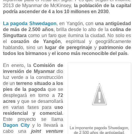
2013 de Myanmar de McKinsey,
la población de la capital
podría ascender de 4 a los 10 millones en 2030
.
La pagoda Shwedagon
, en Yangón, con
una antigüedad
de más de 2.500 años
, brilla desde lo alto de la
colina de
Singuttara
como un faro que ilumina la ciudad. No solo es
el
corazón de Yangón
, espiritual y geográficamente
hablando, sino un
lugar de peregrinaje
y
patrimonio de
todos los birmanos
y
el icono más reconocible del país
.
En enero, la
Comisión de
inversión de Myanmar
dio
luz verde a la construcción
de un
terreno situado a los
pies de la pagoda
que se
desplegará en torno a
72
acres
y que se desarrollará
en varias fases para
uso
residencial y comercial
.
Este proyecto se llama
Dagon City
y lo llevará a
La imponente pagoda Shwedagon,
cabo una
joint venture
de 2.500 años de antigüedad.