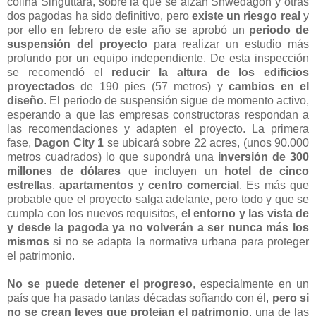
colina Singuttara, sobre la que se alzan Shwedagon y otras
dos pagodas ha sido definitivo, pero
existe un riesgo real
y
por ello en febrero de este año se aprobó un
periodo de
suspensión del proyecto
para realizar un estudio más
profundo por un equipo independiente. De esta inspección
se recomendó el
reducir la altura de los edificios
proyectados
de 190 pies (57 metros) y
cambios en el
diseño
. El periodo de suspensión sigue de momento activo,
esperando a que las empresas constructoras respondan a
las recomendaciones y adapten el proyecto. La primera
fase,
Dagon City 1
se ubicará sobre 22 acres, (unos 90.000
metros cuadrados) lo que supondrá una
inversión de 300
millones de dólares
que incluyen un
hotel de cinco
estrellas
,
apartamentos
y
centro comercial
. Es más que
probable que el proyecto salga adelante, pero todo y que se
cumpla con los nuevos requisitos,
el entorno y las vista de
y desde la pagoda ya no volverán a ser nunca más los
mismos
si no se adapta la normativa urbana para proteger
el patrimonio.
No se puede detener el progreso
, especialmente en un
país que ha pasado tantas décadas soñando con él,
pero si
no se crean leyes que protejan el patrimonio
, una de las