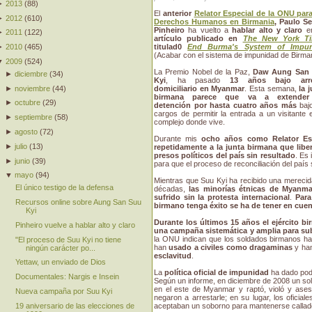
►
2013
(
88
)
El
anterior
Relator Especial de la ONU para
►
2012
(
610
)
Derechos Humanos en Birmania
, Paulo Se
Pinheiro
ha vuelto a
hablar alto y claro
e
►
2011
(
122
)
artículo publicado en
The New York T
►
2010
(
465
)
titulad0
End Burma's System of Impun
(Acabar con el sistema de impunidad de Birman
▼
2009
(
524
)
La Premio Nobel de la Paz,
Daw Aung San
►
diciembre
(
34
)
Kyi
, ha pasado
13 años bajo arr
►
noviembre
(
44
)
domiciliario en Myanmar
. Esta semana,
la 
birmana parece que va a extender
►
octubre
(
29
)
detención por hasta cuatro años más
baj
cargos de permitir la entrada a un visitante 
►
septiembre
(
58
)
complejo donde vive.
►
agosto
(
72
)
Durante mis
ocho años como Relator E
►
julio
(
13
)
repetidamente a la junta birmana que libe
presos políticos del país sin resultado
. Es
►
junio
(
39
)
para que el proceso de reconciliación del país 
▼
mayo
(
94
)
Mientras que Suu Kyi ha recibido una merecida
El único testigo de la defensa
décadas,
las minorías étnicas de Myanma
sufrido sin la protesta internacional
.
Para
Recursos online sobre Aung San Suu
birmano tenga éxito se ha de tener en cuen
Kyi
Durante los últimos 15 años el ejército b
Pinheiro vuelve a hablar alto y claro
una campaña sistemática y amplia para su
la ONU indican que los soldados birmanos h
"El proceso de Suu Kyi no tiene
han
usado a civiles como dragaminas
y h
ningún carácter po...
esclavitud
.
Yettaw, un enviado de Dios
La
política oficial de impunidad
ha dado pod
Documentales: Nargis e Insein
Según un informe, en diciembre de 2008 un sol
en el este de Myanmar y raptó, violó y ases
Nueva campaña por Suu Kyi
negaron a arrestarle; en su lugar, los oficia
19 aniversario de las elecciones de
aceptaban un soborno para mantenerse callad