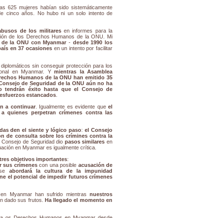
as 625 mujeres habían sido sistemáticamente
e cinco años. No hubo ni un solo intento de
usos de los militares
en informes para la
ión de los Derechos Humanos de la ONU. Mi
s de la ONU con Myanmar
-
desde 1990 los
país en 37 ocasiones
en un intento por facilitar
diplomáticos sin conseguir protección para los
cional en Myanmar. Y
mientras la Asamblea
erechos Humanos de la ONU han emitido 35
 Consejo de Seguridad de la ONU aún no ha
 tendrán éxito hasta que el Consejo de
 esfuerzos estancados
.
n a continuar
. Igualmente es evidente que
el
 a quienes perpetran crímenes contra las
as den el siente y lógico paso
:
el Consejo
n de consulta sobre los crímines contra la
l Consejo de Seguridad dio
pasos similares
en
tuación en Myanmar es igualmente crítica.
tres objetivos importantes
:
or sus crímenes
con una posible
acusación de
 se
abordará la cultura de la impunidad
ene el potencial de impedir futuros crímenes
s en Myanmar han sufrido mientras
nuestros
n dado sus frutos.
Ha llegado el momento en
para os Derechos Humanos en Myanmar desde