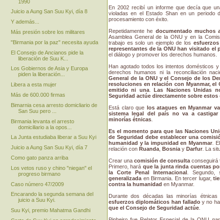
1990
En 2002 recibí un informe que decía que un
Juicio a Aung San Suu Kyi, día 8
violadas en el Estado Shan en un periodo d
procesamiento con éxito.
Y además...
Repetidamente he
documentado muchos ab
Más presión sobre los militares
Asamblea General de la ONU y en la Comis
"Birmania por la paz" necesita ayuda
trabajo es solo un ejemplo de los
esfuerzo
representantes de la ONU han visitado el 
El Consejo de Ancianos pide la
el diálogo y promover los derechos humanos.
liberación de Suu K...
Han agotado todos los intentos domésticos y 
Los Gobiernos de Asia y Europa
derechos humanos ni la reconciliación na
piden la liberación...
General de la ONU y el Consejo de los D
resoluciones en relación con Myanmar, el
Libera a esta mujer
emitido ni una
.
Las Naciones Unidas no
Más de 600.000 firmas
Seguridad actúe directamente sobre estos
Bimarnia cesa arresto domicliario de
Está claro que
los ataques en Myanmar va
San Suu pero ...
sistema legal del país no va a castigar
minorías étnicas
.
Birmania levanta el arresto
domiciliario a la opos...
Es el momento para que las Naciones Unid
de Seguridad debe establecer una comisió
La Junta estudiaba liberar a Suu Kyi
humanidad y la impunidad en Myanmar
. E
Juicio a Aung San Suu Kyi, día 7
relación con
Ruanda
,
Bosnia
y
Darfur
. La si
Como gato panza arriba
Crear una
comisión de consulta
conseguirá
Primero, hará
que la junta rinda cuentas p
Los vetos ruso y chino "niegan" el
la Corte Penal Internacional
. Segundo,
progreso birmano
generalizada
en Birmania. En tercer lugar,
ti
Caso número 47/2009
contra la humanidad
en Myanmar.
Encarando la segunda semana del
Durante dos décadas las minorías étnica
juicio a Suu Kyi.
esfuerzos diplomáticos han fallado
y no ha
que el Consejo de Seguridad actúe
.
Suu Kyi, premio Mahatma Gandhi
Pinheiro fue Relator Especial de la ONU 