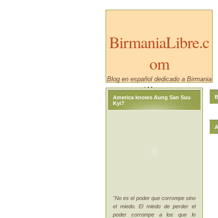
BirmaniaLibre.c
om
Blog en español dedicado a Birmania
/ Myanmar.
B
America knows Aung San Suu
Kyi?
A
"No es el poder que corrompe sino
el miedo. El miedo de perder el
poder corrompe a los que lo