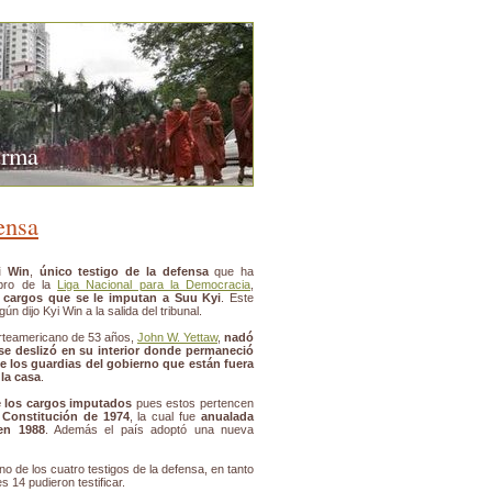
urma
fensa
i Win
,
único testigo de la defensa
que ha
bro de la
Liga Nacional para la Democracia
,
s cargos que se le imputan a Suu Kyi
. Este
n dijo Kyi Win a la salida del tribunal.
orteamericano de 53 años,
John W. Yettaw
,
nadó
se deslizó en su interior donde permaneció
e los guardias del gobierno que están fuera
la casa
.
de los cargos imputados
pues estos pertencen
 Constitución de 1974
, la cual fue
anualada
en 1988
. Además el país adoptó una nueva
uno de los cuatro testigos de la defensa, en tanto
es 14 pudieron testificar.