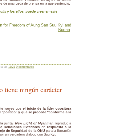
és de una rueda de prensa en la que sentenció:
olls y los elfos, puede creer en este
gn for Freedom of Aung San Suu Kyi and
Burma
.
cia las
11:21
0 comentarios
o tiene ningún carácter
este jueves que
el juicio de la líder opositora
 "político" y que se procede "conforme a la
 la junta
,
New Light of Myanmar
, reproducía
de Relaciones Exteriores
en
respuesta a la
sejo de Seguridad de la ONU
para la liberación
 por un verdadero diálogo con Suu Kyi.