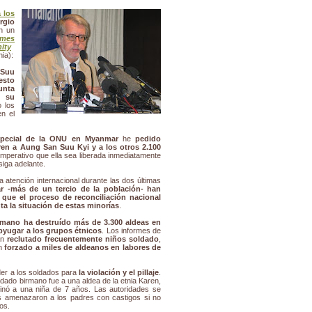
 los
rgio
n un
imes
ity
ia):
 Suu
esto
junta
 su
o los
en el
special de la ONU en Myanmar
he
pedido
ren a Aung San Suu Kyi y a los otros 2.100
 imperativo que ella sea liberada inmediatamente
siga adelante.
 atención internacional durante las dos últimas
r -más de un tercio de la población- han
 que el proceso de reconciliación nacional
ta la situación de estas minorías
.
irmano ha destruído más de 3.300 aldeas en
byugar a los grupos étnicos
. Los informes de
an
reclutado frecuentemente niños soldado
,
an
forzado a miles de aldeanos en labores de
er a los soldados para
la violación y el pillaje
.
dado birmano fue a una aldea de la etnia Karen,
inó a una niña de 7 años. Las autoridades se
les amenazaron a los padres con castigos si no
os.