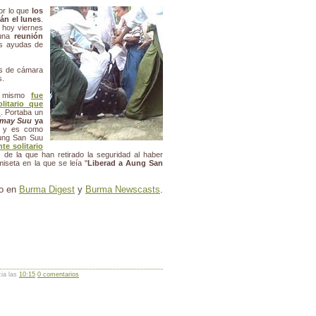
or lo que
los
án el lunes
.
 hoy viernes
 una
reunión
us ayudas de
as de cámara
s.
r mismo
fue
litario que
n
. Portaba un
may Suu
ya
u" y es como
ung San Suu
te solitario
, de la que han retirado la seguridad al haber
miseta en la que se leía "
Liberad a Aung San
to en
Burma Digest
y
Burma Newscasts
.
cia las
10:15
0 comentarios