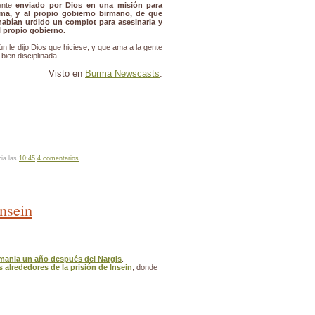
ente
enviado por Dios en una misión para
ma, y al propio gobierno birmano, de que
 habían urdido un complot para asesinarla y
l propio gobierno.
ún le dijo Dios que hiciese, y que ama a la gente
bien disciplinada.
Visto en
Burma Newscasts
.
cia las
10:45
4 comentarios
nsein
rmania un año después del Nargis
.
os alrededores de la prisión de Insein
, donde