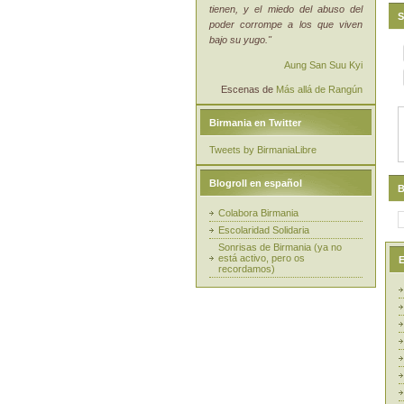
tienen, y el miedo del abuso del
S
poder corrompe a los que viven
bajo su yugo."
Aung San Suu Kyi
Escenas de
Más allá de Rangún
Birmania en Twitter
Tweets by BirmaniaLibre
Blogroll en español
B
Colabora Birmania
Escolaridad Solidaria
Sonrisas de Birmania (ya no
está activo, pero os
E
recordamos)