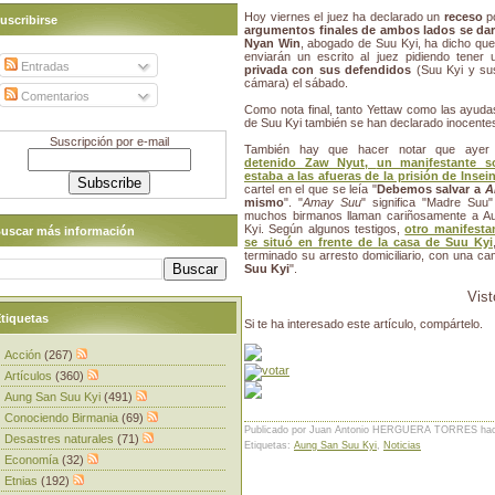
Hoy viernes el juez ha declarado un
receso
p
uscribirse
argumentos finales de ambos lados se dar
Nyan Win
, abogado de Suu Kyi, ha dicho que
enviarán un escrito al juez pidiendo tener
Entradas
privada con sus defendidos
(Suu Kyi y s
cámara) el sábado.
Comentarios
Como nota final, tanto Yettaw como las ayud
de Suu Kyi también se han declarado inocente
Suscripción por e-mail
También hay que hacer notar que aye
detenido Zaw Nyut,
un manifestante so
estaba a las afueras de la prisión de Insei
cartel en el que se leía "
Debemos salvar a
A
mismo
". "
Amay Suu
" significa "Madre Su
muchos birmanos llaman cariñosamente a A
Kyi. Según algunos testigos,
otro manifestan
uscar más información
se situó en frente de la casa de Suu Kyi
terminado su arresto domiciliario, con una ca
Suu Kyi
".
Vis
tiquetas
Si te ha interesado este artículo, compártelo.
Acción
(267)
Artículos
(360)
Aung San Suu Kyi
(491)
Conociendo Birmania
(69)
Publicado por Juan Antonio HERGUERA TORRES
ha
Desastres naturales
(71)
Etiquetas:
Aung San Suu Kyi
,
Noticias
Economía
(32)
Etnias
(192)