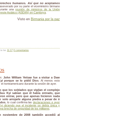
 derechos humanos. Así que no aceptamos
 aseverado por su parte el viceministro birmano
durante una
reunión de ministros de la Unión
Sureste Asiático (ASEAN) en Camboya
.
Visto en
Birmania por la paz
cia las
11:17
0 comentarios
os
en:
John William Yettaw fue a visitar a Daw
i porque se lo pidió Dios
. Al menos esto
z el norteamericano durante la sesión de ayer.
ro que los soldados que vigilan el complejo
Suu Kyi sabían que él había entrado, que
ieron entrar, pero que apenas hicieron nada
n solo arrojarle alguna piedra a pesar de ir
ados
, lo cual confirma las
declaraciones e ayer
yi diciendo que el incidente se debía única y
na brecha de seguridad de los militares
.
n noviembre de 2008 también accedió al