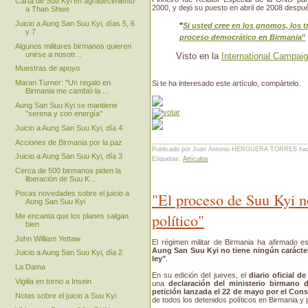
Carta de Suu Kyi en agradecimiento
2000, y dejó su puesto en abril de 2008 despu
a Than Shwe
Juicio a Aung San Suu Kyi, días 5, 6
"
Si usted cree en los gnomos, los tr
y 7
proceso democrático en Birmania
"
Algunos militares birmanos quieren
unirse a nosotr...
Visto en la
International Campai
Muestras de apoyo
Maran Turner: "Un regalo en
Si te ha interesado este artículo, compártelo.
Birmania me cambió la ...
Aung San Suu Kyi se mantiene
"serena y con energía"
Juicio a Aung San Suu Kyi, día 4
Acciones de Birmania por la paz
Publicado por Juan Antonio HERGUERA TORRES
ha
Juicio a Aung San Suu Kyi, día 3
Etiquetas:
Artículos
Cerca de 500 birmanos piden la
liberación de Suu K...
"El proceso de Suu Kyi n
Pocas novedades sobre el juicio a
Aung San Suu Kyi
político"
Me encanta que los planes salgan
bien
John William Yettaw
El régimen militar de Birmania ha afirmado 
Aung San Suu Kyi no tiene ningún carácter
Juicio a Aung San Suu Kyi, día 2
ley"
.
La Dama
En su edición del jueves, el
diario oficial de
Vigilia en torno a Insein
una
declaración del ministerio birmano 
petición lanzada el 22 de mayo por el Con
Notas sobre el juicio a Suu Kyi
de todos los detenidos políticos en Birmania y