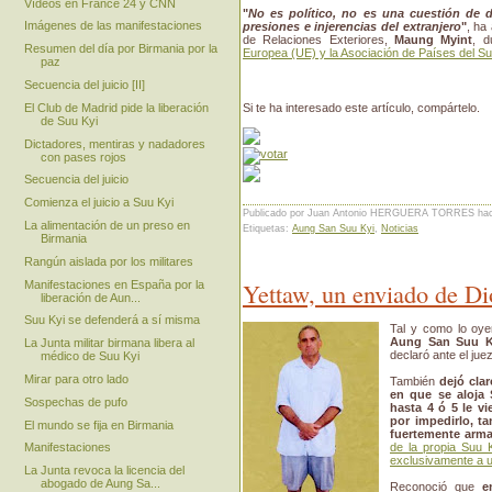
Vídeos en France 24 y CNN
"
No es político, no es una cuestión de
Imágenes de las manifestaciones
presiones e injerencias del extranjero
"
, ha
de Relaciones Exteriores,
Maung Myint
, 
Resumen del día por Birmania por la
Europea (UE) y la Asociación de Países del 
paz
Secuencia del juicio [II]
El Club de Madrid pide la liberación
Si te ha interesado este artículo, compártelo.
de Suu Kyi
Dictadores, mentiras y nadadores
con pases rojos
Secuencia del juicio
Comienza el juicio a Suu Kyi
Publicado por Juan Antonio HERGUERA TORRES
ha
La alimentación de un preso en
Etiquetas:
Aung San Suu Kyi
,
Noticias
Birmania
Rangún aislada por los militares
Yettaw, un enviado de Di
Manifestaciones en España por la
liberación de Aun...
Suu Kyi se defenderá a sí misma
Tal y como lo oy
Aung San Suu Ky
La Junta militar birmana libera al
declaró ante el jue
médico de Suu Kyi
Mirar para otro lado
También
dejó cla
en que se aloja 
Sospechas de pufo
hasta 4 ó 5 le v
por impedirlo, ta
El mundo se fija en Birmania
fuertemente arm
de la propia Suu K
Manifestaciones
exclusivamente a u
La Junta revoca la licencia del
abogado de Aung Sa...
Reconoció que
e