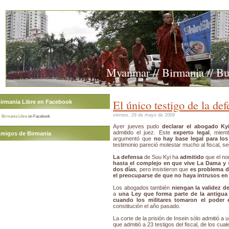
Myanmar // Birmania // B
El único testigo de la de
irmania Libre en Facebook
viernes, 29 de mayo de 2009
Birmania Libre
on Facebook
Ayer jueves pudo
declarar el abogado Ky
admitido el juez. Este
experto legal
, miem
migos de Birmania
argumentó que
no hay base legal para lo
testimonio pareció molestar mucho al fiscal, segú
La defensa
de Suu Kyi ha
admitido
que el n
hasta el complejo en que vive La Dama y 
dos días
, pero insistieron que
es problema d
el preocuparse de que no haya intrusos en 
Los abogados también
niengan la validez 
a
una Ley que forma parte de la antigua
cuando los militares tomaron el poder 
constitución el año pasado.
La corte de la prisión de Insein sólo admitió a 
que admitió a 23 testigos del fiscal, de los cual