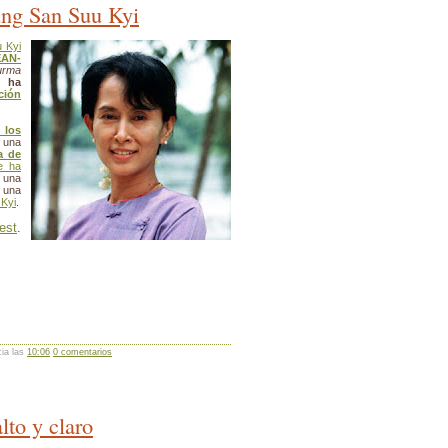
ung San Suu Kyi
 Kyi
EAN-
urma
a)
ha
ción
los
 una
a de
ue ha
 una
 una
 Kyi
.
est
.
cia las
10:06
0 comentarios
lto y claro