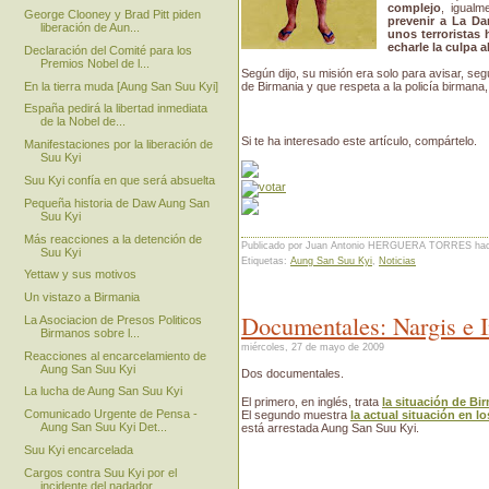
complejo
, igualm
George Clooney y Brad Pitt piden
prevenir a La Da
liberación de Aun...
unos terroristas
echarle la culpa a
Declaración del Comité para los
Premios Nobel de l...
Según dijo, su misión era solo para avisar, seg
En la tierra muda [Aung San Suu Kyi]
de Birmania y que respeta a la policía birmana, 
España pedirá la libertad inmediata
de la Nobel de...
Si te ha interesado este artículo, compártelo.
Manifestaciones por la liberación de
Suu Kyi
Suu Kyi confía en que será absuelta
Pequeña historia de Daw Aung San
Suu Kyi
Más reacciones a la detención de
Publicado por Juan Antonio HERGUERA TORRES
ha
Suu Kyi
Etiquetas:
Aung San Suu Kyi
,
Noticias
Yettaw y sus motivos
Un vistazo a Birmania
Documentales: Nargis e I
La Asociacion de Presos Politicos
Birmanos sobre l...
miércoles, 27 de mayo de 2009
Reacciones al encarcelamiento de
Aung San Suu Kyi
Dos documentales.
La lucha de Aung San Suu Kyi
El primero, en inglés, trata
la situación de Bi
Comunicado Urgente de Pensa -
El segundo muestra
la actual situación en l
Aung San Suu Kyi Det...
está arrestada Aung San Suu Kyi.
Suu Kyi encarcelada
Cargos contra Suu Kyi por el
incidente del nadador