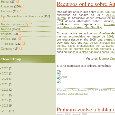
Recursos online sobre A
Humor
(22)
Imágenes
(256)
Lecturas
(11)
Más allá del artículo que sobre
Aung San Suu
escribimos en octubre de 2007,
ALTS
Liga Nacional para la Democracia
(116)
Burma
, la
Alternative Asean Network on B
(Red Asiática Alternativa sobre Birmani
Nombres propios
(15)
publicado una página con
informa
actualizada de Aung San Suu Kyi
.
Noticias
(1526)
En esta página se incluye un
timeline
de 
Personal
(23)
hechos acontecidos en mayo de 2009
,
Política
(155)
cronología desde el año 2005, una
biografí
Daw Suu Kyi
, una
lista de los arrestos q
Thein Sein
(282)
sufrido
,
frases pronunciadas por La Dama
,
Zarganar
(19)
lista con los premios que le han otorgado
, y
serie de
frases que otros han dicho sobre Suu
Visto en
Burma Dig
rchivo del blog
Si te ha interesado este artículo, compártelo.
►
2025
(
1
)
►
2024
(
1
)
►
2021
(
1
)
►
2020
(
1
)
►
2019
(
2
)
Publicado por Juan Antonio HERGUERA TORRES
ha
Etiquetas:
Aung San Suu Kyi
►
2018
(
5
)
►
2017
(
1
)
►
2016
(
9
)
Pinheiro vuelve a hablar a
►
2015
(
12
)
jueves, 28 de mayo de 2009