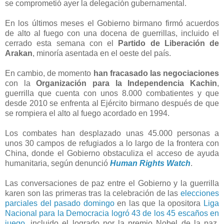
se comprometió ayer la delegación gubernamental.
En los últimos meses el Gobierno birmano firmó acuerdos
de alto al fuego con una docena de guerrillas, incluido el
cerrado esta semana con el
Partido de Liberación de
Arakan
, minoría asentada en el oeste del país.
En cambio, de momento
han fracasado las negociaciones
con la
Organización para la Independencia Kachin
,
guerrilla que cuenta con unos 8.000 combatientes y que
desde 2010 se enfrenta al Ejército birmano después de que
se rompiera el alto al fuego acordado en 1994.
Los combates han desplazado unas 45.000 personas a
unos 30 campos de refugiados a lo largo de la frontera con
China, donde el Gobierno obstaculiza el acceso de ayuda
humanitaria, según denunció
Human Rights Watch
.
Las conversaciones de paz entre el Gobierno y la guerrilla
karen son las primeras tras la celebración de las
elecciones
parciales del pasado domingo
en las que la opositora
Liga
Nacional para la Democracia
logró 43 de los 45 escaños en
juego
, incluido el logrado por la premio Nobel de la paz,