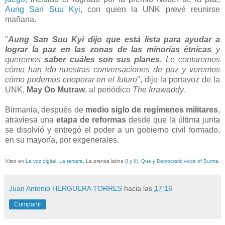
Aung San Suu Kyi
, con quien la UNK prevé reunirse
mañana.
"
Aung San Suu Kyi dijo que está lista para ayudar a
lograr la paz en las zonas de las minorías étnicas
y
queremos
saber cuáles son sus planes
. Le contaremos
cómo han ido nuestras conversaciones de paz y veremos
cómo podemos cooperar en el futuro
", dijo la portavoz de la
UNK,
May Oo Mutraw
, al periódico
The Irrawaddy
.
Birmania, después de
medio siglo de regímenes militares
,
atraviesa una
etapa de reformas
desde que la última junta
se disolvió y entregó el poder a un gobierno civil formado,
en su mayoría, por exgenerales.
Visto en
La voz digital
,
La tercera
, La prensa latina (
I
y
II
),
Que
y
Democratic voice of Burma
.
Juan Antonio HERGUERA TORRES
hacia las
17:16
Compartir