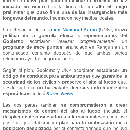
karen
un
nuevo plan para consolidar el proceso de paz
iniciado en enero
tras la firma de un
alto el fuego
preliminar
que
puso fin a una de las insurgencias más
longevas del mundo
, informaron hoy medios locales.
La delegación de la
Unión Nacional Karen
(UNK),
brazo
político de la guerrilla étnica
, y
representantes del
Gobierno
acordaron "
realizar progresivamente
" un
programa de trece puntos
, anunciado en Rangún en un
comunicado conjunto después de que ambas partes
retomaran ayer las negociaciones.
Según el plan, Gobierno y UNK acordaron
establecer un
código de conducta para ambas tropas
que
garantice la
seguridad de los civiles
y
preserve el alto al fuego
que,
desde su firma,
no ha evitado diversos enfrentamientos
esporádicos
, indicó
Karen News
.
Las dos partes también
se comprometieron a crear
mecanismos de control del alto al fuego
, incluido el
despliegue de observadores internacionales
en una fase
posterior, y a elaborar un
plan para la reubicación de la
población desplazada
por el conflicto armado que incluye