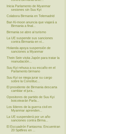
Inicia Parlamento de Myanmar
sesiones sin Suu Kyi
Colabora Birmania en Telemadrid
Ban Ki-moon anuncia que viajará a
Birmania a final...
Birmania se abre al turismo
La UE suspende sus sanciones
contra Birmania en vi...
Holanda apoya suspensión de
sanciones a Myanmar
Thein Sein visita Japón para tratar la
reanudación...
Suu Kyi rehusa a su escaño en el
Parlamento birmano
Suu Kyi se niega jurar su cargo
sobre la Constituc...
El presidente de Birmania descarta
cambiar el jura...
Opositores de partido de Suu Kyi
boicotearán Parla...
Los líderes de la guerra civil en
Myanmar aprenden...
La UE suspenderá por un año
sanciones contra Birma...
El Escuadrón Fantasma: Encuentran
20 Spitfires en ...