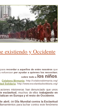
urma
gue existiendo y Occidente
a para
recordar a aquellos de entre nosotros
que
 y esfuerzan
por ayudar a quienes los necesitan
;
los niños
sobre todo a
.
Colabora Birmania
: http://colaborabirmania.org/
dad Solidaria
: http://www.escolaridadsolidaria.org/
zaciones misioneras han denunciado que unos
de esclavitud
, muchos de ellos
trabajando en
alizan en Europa y el resto de Occidente
.
de abril
, del
Día Mundial contra la Esclavitud
s llamamientos para luchar contra este fenómeno