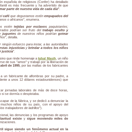
 española de religiosos (Confer) ha detallado
nfantil es más frecuente y ha advertido de que
rmar parte de nuestra vida de cada día
"
.
el
café
que degustamos estén
empapados del
anos o africanos
", enumera.
os estén
tejidas por esclavos
paquistaníes;
rados podrían ser fruto del
trabajo oculto y
y
juguetes
de nuestros niños podrían
gotear
eños
", detalla.
 ningún esfuerzo para instar, a las autoridades
stas injusticias
y
brindar a todos los niños
 justicia
".
 sino que rinde homenaje a
Iqbal Masih
, un niño
arse de sus "
amos
" y trabajó por la liberación de
abril de 1995
, por las mafias de los fabricantes
 a un fabricante de alfombras por su padre, a
lente a unos 12 dólares estadounidenses) que
izar jornadas laborales de más de doce horas,
 si se dormía o despistaba.
capar de la fábrica, y se dedicó a denunciar la
s muchos niños de su país, con el apoyo del
los trabajadores de ladrillos
").
nacional, las denuncias y los programas de apoyo
clavitud existe
y
sigue moviendo miles de
anizaciones.
antil sigue siendo un fenómeno actual en la