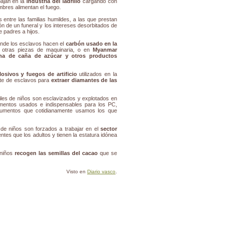
bajan en la
industria del ladrillo
cargando con
bres alimentan el fuego.
 entre las familias humildes, a las que prestan
ón de un funeral y los intereses desorbitados de
 padres a hijos.
onde los esclavos hacen el
carbón usado en la
otras piezas de maquinaria, o en
Myanmar
ha de caña de azúcar y otros productos
osivos y fuegos de artificio
utilizados en la
rte de esclavos para
extraer diamantes de las
iles de niños son esclavizados y explotados en
ementos usados e indispensables para los PC,
trumentos que cotidianamente usamos los que
 de niños son forzados a trabajar en el
sector
es que los adultos y tienen la estatura idónea
 niños
recogen las semillas del cacao
que se
Visto en
Diario vasco
.