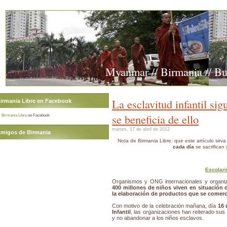
Myanmar // Birmania // B
La esclavitud infantil si
irmania Libre en Facebook
se beneficia de ello
Birmania Libre
on Facebook
martes, 17 de abril de 2012
migos de Birmania
Nota de Birmania Libre: que este artículo sirv
cada día
se sacrifican
Escolari
Organismos y ONG internacionales y organi
400 millones de niños viven en situación 
la elaboración de productos que se comerci
Con motivo de la celebración mañana, día
16 
Infantil
, las organizaciones han reiterado su
y no abandonar a los niños esclavos.