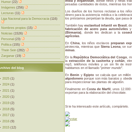
India y Afganistán
, donde niños y niñas tra
Humor
(22)
pesadas cantidades de éstos, mientras los hom
Imágenes
(256)
Los dueños de los hornos reclutan a los niños
Lecturas
(11)
dinero para la asistencia médica o la celebraci
los préstamos perpetúan la deuda, que pasa de
Liga Nacional para la Democracia
(116)
También hay
esclavitud infantil en Brasil
, d
Nombres propios
(15)
fabricación de acero para automóviles
y 
(Birmania)
, donde les dedican a la
cosec
Noticias
(1526)
agrícolas
.
Personal
(23)
En
China
, los niños esclavos
preparan expl
Política
(155)
pirotecnia, mientras que
Sierra Leona
, se su
Thein Sein
(282)
minas
.
Zarganar
(19)
En la
República Democrática del Congo
, m
la
extracción de la casiterita y coltán
, el
mp3, teléfonos móviles y un sin fin de ins
rchivo del blog
habitamos en el llamado "
primer mundo
".
En
Benin
y
Egipto
se calcula que un millón
►
2025
(
1
)
algodonero
porque son más baratos y obedient
para inspeccionar las plantas de algodón.
►
2024
(
1
)
Finalmente en
Costa de Marfil
, unos 12.000
►
2021
(
1
)
exportan para la elaboración del chocolate.
►
2020
(
1
)
►
2019
(
2
)
Si te ha interesado este artículo, compártelo.
►
2018
(
5
)
►
2017
(
1
)
►
2016
(
9
)
►
2015
(
12
)