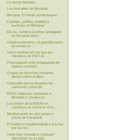
Un doctor birmano...
Los intocables de Birmania
Birmania. El monje revolucionario
Cambios, política, realidad y
acciones en Birmania
EE.UU. nombra al primer embajador
en Birmania desd...
Gobierno birmano y la guerrilla karen
acuerdan un ...
Cinco razones por las que los
miembros de IFEX se ...
Preocupación ante propagación de
malaria resistent...
Grupos de derechos humanos
alertan sobre el alivio...
China pide que se levanten las
sanciones contra Bi...
EEUU relaja sus sanciones a
Birmania y enviará un ...
La Cumbre de la ASEAN en
Camboya se centra en el m...
Monitorizando las elecciones a
través de Facebook
El Gobierno español felicita a Suu Kyi
por los res...
Thein Sein considera "exitosas"
elecciones en su país