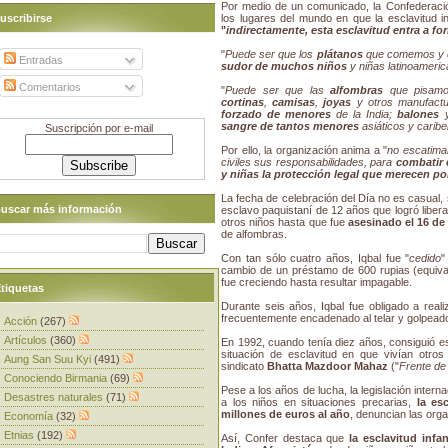
Por medio de un comunicado, la Confederación
uscribirse
los lugares del mundo en que la esclavitud i
"
indirectamente, esta esclavitud entra a fo
"
Puede ser que los
plátanos
que comemos y 
Entradas
sudor de muchos niños
y niñas latinoameric
Comentarios
"
Puede ser que las
alfombras
que pisam
cortinas
,
camisas
,
joyas
y otros manufactu
forzado de menores
de la India;
balones
sangre de tantos menores
asiáticos y carib
Suscripción por e-mail
Por ello, la organización anima a "
no escatimar
civiles sus responsabilidades, para
combatir e
y niñas la protección legal que merecen por
La fecha de celebración del Día no es casual,
uscar más información
esclavo paquistaní de 12 años que logró liber
otros niños hasta que fue
asesinado el 16 de 
de alfombras.
Con tan sólo cuatro años, Iqbal fue "
cedido
"
cambio de un préstamo de 600 rupias (equiva
fue creciendo hasta resultar impagable.
tiquetas
Durante seis años, Iqbal fue obligado a real
frecuentemente encadenado al telar y golpeado
Acción
(267)
Artículos
(360)
En 1992, cuando tenía diez años, consiguió es
situación de esclavitud en que vivían otro
Aung San Suu Kyi
(491)
sindicato
Bhatta Mazdoor Mahaz
("
Frente de 
Conociendo Birmania
(69)
Pese a los años de lucha, la legislación inter
Desastres naturales
(71)
a los niños en situaciones precarias,
la es
millones de euros al año
, denuncian las org
Economía
(32)
Etnias
(192)
Así, Confer destaca que
la esclavitud inf