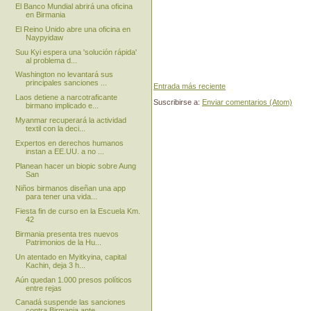
El Banco Mundial abrirá una oficina
en Birmania
El Reino Unido abre una oficina en
Naypyidaw
Suu Kyi espera una 'solución rápida'
al problema d...
Washington no levantará sus
principales sanciones ...
Entrada más reciente
Laos detiene a narcotraficante
Suscribirse a:
Enviar comentarios (Atom)
birmano implicado e...
Myanmar recuperará la actividad
textil con la deci...
Expertos en derechos humanos
instan a EE.UU. a no ...
Planean hacer un biopic sobre Aung
San
Niños birmanos diseñan una app
para tener una vida...
Fiesta fin de curso en la Escuela Km.
42
Birmania presenta tres nuevos
Patrimonios de la Hu...
Un atentado en Myitkyina, capital
Kachin, deja 3 h...
Aún quedan 1.000 presos políticos
entre rejas
Canadá suspende las sanciones
contra Birmania ante...