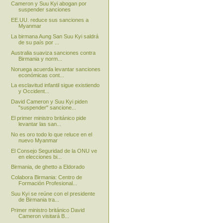
Cameron y Suu Kyi abogan por
suspender sanciones
EE.UU. reduce sus sanciones a
Myanmar
La birmana Aung San Suu Kyi saldrá
de su país por ...
Australia suaviza sanciones contra
Birmania y norm...
Noruega acuerda levantar sanciones
económicas cont...
La esclavitud infantil sigue existiendo
y Occident...
David Cameron y Suu Kyi piden
"suspender" sancione...
El primer ministro británico pide
levantar las san...
No es oro todo lo que reluce en el
nuevo Myanmar
El Consejo Seguridad de la ONU ve
en elecciones bi...
Birmania, de ghetto a Eldorado
Colabora Birmania: Centro de
Formación Profesional...
Suu Kyi se reúne con el presidente
de Birmania tra...
Primer ministro británico David
Cameron visitará B...