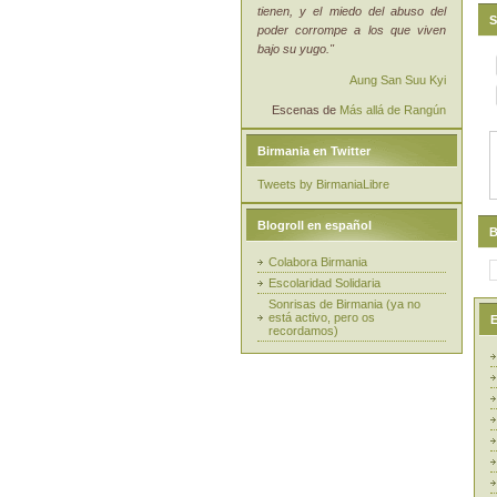
tienen, y el miedo del abuso del
S
poder corrompe a los que viven
bajo su yugo."
Aung San Suu Kyi
Escenas de
Más allá de Rangún
Birmania en Twitter
Tweets by BirmaniaLibre
Blogroll en español
B
Colabora Birmania
Escolaridad Solidaria
Sonrisas de Birmania (ya no
está activo, pero os
E
recordamos)