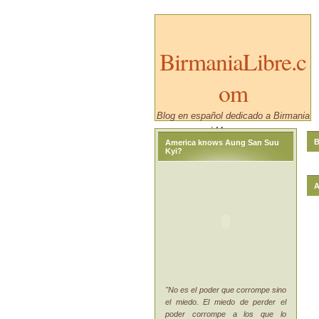
BirmaniaLibre.c
om
Blog en español dedicado a Birmania
/ Myanmar.
B
America knows Aung San Suu
Kyi?
A
"No es el poder que corrompe sino
el miedo. El miedo de perder el
poder corrompe a los que lo