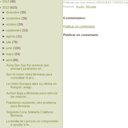
►
2013
(
88
)
Publicado por Juan Antonio HERGUERA TORRES
ha
Etiquetas:
Acción
,
Artículos
▼
2012
(
610
)
►
diciembre
(
38
)
0 comentarios:
►
noviembre
(
36
)
►
octubre
(
39
)
Publicar un comentario
►
septiembre
(
53
)
Publicar un comentario
►
agosto
(
31
)
►
julio
(
76
)
►
junio
(
106
)
►
mayo
(
54
)
▼
abril
(
88
)
Aung San Suu Kyi anuncia que
prestará juramento en...
Ban Ki-moon visita Birmania para
consolidar el pro...
La Unión Europea abre su oficina en
Rangún, antigu...
Ashton llega a Birmania para reforzar
las relacion...
Paludismo resistente, otro problema
para Birmania
Segunda Cena Solidaria Colabora
Birmania
La familia de Larsson se compromete
a ayudar a la ...