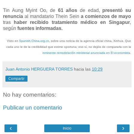
Tin Aung Myint Oo, de
61 años
de edad,
presentó su
renuncia
al mandatario Thein Sein
a comienzos de mayo
tras
haber recibido tratamiento médico en Singapur
,
según
fuentes informadas.
Visto en
Spanish.China.org.cn
, sobre una noticia de la agencia oficial china, Xinhua. Que
cada uno le de la credibilidad que estime oportuna; eso sí, no dejéis de compararla con la
inminente remodelación ministerial anunciada en El economista
.
Juan Antonio HERGUERA TORRES
hacia las
10:29
Compartir
No hay comentarios:
Publicar un comentario
‹
›
Inicio