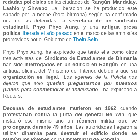
redadas policiales
en las ciudades de
Rangún
,
Mandalay
,
Lashio
y
Shwebo
. La liberación se ha producido este
sábado por la noche (hora birmana) según ha confirmado
una de las detenidas, la
secretaria de un sindicato
estudiantil
,
Phyo Phyo Aung
, y una
antigua presa
política
liberada el año pasado
en el marco de las amnistías
promovidas por el Gobierno de
Thein Sein
.
Phyo Phyo Aung, ha explicado que tanto ella como otros
tres activistas del
Sindicato de Estudiantes de Birmania
han sido
interrogados en un edificio en Rangún
, en una
antigua oficina del Ministerio del Interior, debido a que
su
organización es ilegal
. "
Los agentes de la Policía nos
dijeron que sólo
querían preguntarnos por nuestros
planes para conmemorar el aniversario
", ha explicado a
Reuters.
Decenas de estudiantes murieron en 1962
cuando
protestaban contra la junta del general Ne Win
, que
instauró ese mismo año un
régimen militar que se
prolongaría durante 49 años
. Las autoridades llegaron a
utilizar
dinamita para destruir el edificio donde se
reunían los jóvenes
en la
Universidad de Rangún
.