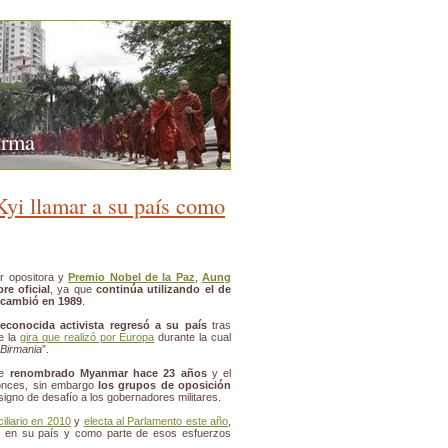
urma
Kyi llamar a su país como
er opositora y
Premio Nobel de la Paz
,
Aung
re oficial
, ya que
continúa utilizando el de
r cambió en 1989
.
reconocida activista regresó a su país
tras
de la
gira que realizó por Europa
durante la cual
 Birmania
”.
ue
renombrado Myanmar hace 23 años
y el
onces, sin embargo
los grupos de oposición
igno de desafío a los gobernadores militares.
iliario en 2010
y
electa al Parlamento este año
,
as en su país y como parte de esos esfuerzos