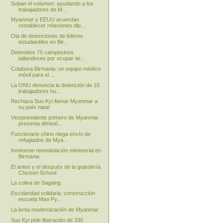
Suban el volumen: ayudando a los
trabajadores de M...
Myanmar y EEUU acuerdan
restablecer relaciones dip...
Ola de detenciones de líderes
estudiantiles en Bir...
Detenidos 75 campesinos
tailandeses por ocupar tie...
Colabora Birmania: un equipo médico
móvil para el ...
La ONU denuncia la detención de 10
trabajadores hu...
Rechaza Suu Kyi llamar Myanmar a
su país natal
Vicepresidente primero de Myanmar
presenta dimisió...
Funcionario chino niega envío de
refugiados de Mya...
Inminente remodelación ministerial en
Birmania
El antes y el después de la guardería
Chicken School
La colina de Sagaing
Escolaridad solidaria: construcción
escuela Man Py...
La lenta modernización de Myanmar
Suu Kyi pide liberación de 330