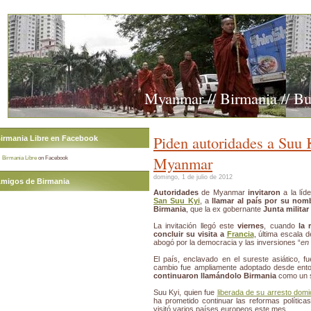
Myanmar // Birmania // B
Piden autoridades a Suu 
irmania Libre en Facebook
Myanmar
Birmania Libre
on Facebook
domingo, 1 de julio de 2012
migos de Birmania
Autoridades
de Myanmar
invitaron
a la líd
San Suu Kyi
, a
llamar al país por su nomb
Birmania
, que la ex gobernante
Junta milita
La invitación llegó este
viernes
, cuando
la 
concluir su visita a
Francia
, última escala 
abogó por la democracia y las inversiones “
en
El país, enclavado en el sureste asiático, f
cambio fue ampliamente adoptado desde ent
continuaron llamándolo Birmania
como un s
Suu Kyi, quien fue
liberada de su arresto domic
ha prometido continuar las reformas polític
visitó varios países europeos este mes.