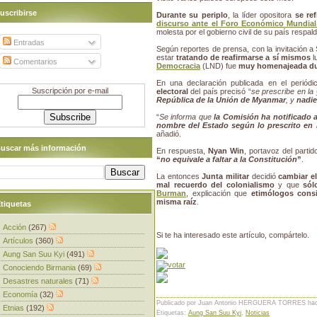
uscribirse
Durante su periplo
, la líder opositora
se re
discurso ante el Foro Económico Mundial 
molesta por el gobierno civil de su país respald
Entradas
Según reportes de prensa, con la invitación a
estar
tratando de reafirmarse a sí mismos
l
Comentarios
Democracia
(LND) fue
muy homenajeada dur
En una declaración publicada en el periód
Suscripción por e-mail
electoral
del país precisó “
se prescribe en la
República de la Unión de Myanmar
, y
nadie
“
Se informa que
la Comisión ha notificado a
nombre del Estado según lo prescrito en 
añadió.
uscar más información
En respuesta,
Nyan Win
, portavoz del parti
“
no equivale a faltar a la Constitución
”
.
La entonces
Junta militar
decidió
cambiar e
mal recuerdo del colonialismo
y que
sól
Burman
, explicación que
etimólogos consi
misma raíz
.
tiquetas
Acción
(267)
Si te ha interesado este artículo, compártelo.
Artículos
(360)
Aung San Suu Kyi
(491)
Conociendo Birmania
(69)
Desastres naturales
(71)
Economía
(32)
Publicado por Juan Antonio HERGUERA TORRES
ha
Etnias
(192)
Etiquetas:
Aung San Suu Kyi
,
Noticias