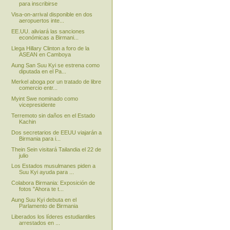
para inscribirse
Visa-on-arrival disponible en dos
aeropuertos inte...
EE.UU. aliviará las sanciones
económicas a Birmani...
Llega Hillary Clinton a foro de la
ASEAN en Camboya
Aung San Suu Kyi se estrena como
diputada en el Pa...
Merkel aboga por un tratado de libre
comercio entr...
Myint Swe nominado como
vicepresidente
Terremoto sin daños en el Estado
Kachin
Dos secretarios de EEUU viajarán a
Birmania para i...
Thein Sein visitará Tailandia el 22 de
julio
Los Estados musulmanes piden a
Suu Kyi ayuda para ...
Colabora Birmania: Exposición de
fotos "Ahora te t...
Aung Suu Kyi debuta en el
Parlamento de Birmania
Liberados los líderes estudiantiles
arrestados en ...