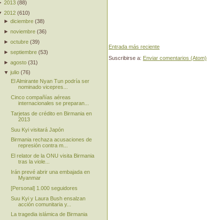
►
2013
(
88
)
▼
2012
(
610
)
►
diciembre
(
38
)
►
noviembre
(
36
)
►
octubre
(
39
)
Entrada más reciente
►
septiembre
(
53
)
Suscribirse a:
Enviar comentarios (Atom)
►
agosto
(
31
)
▼
julio
(
76
)
El Almirante Nyan Tun podría ser
nominado vicepres...
Cinco compañías aéreas
internacionales se preparan...
Tarjetas de crédito en Birmania en
2013
Suu Kyi visitará Japón
Birmania rechaza acusaciones de
represión contra m...
El relator de la ONU visita Birmania
tras la viole...
Irán prevé abrir una embajada en
Myanmar
[Personal] 1.000 seguidores
Suu Kyi y Laura Bush ensalzan
acción comunitaria y...
La tragedia islámica de Birmania