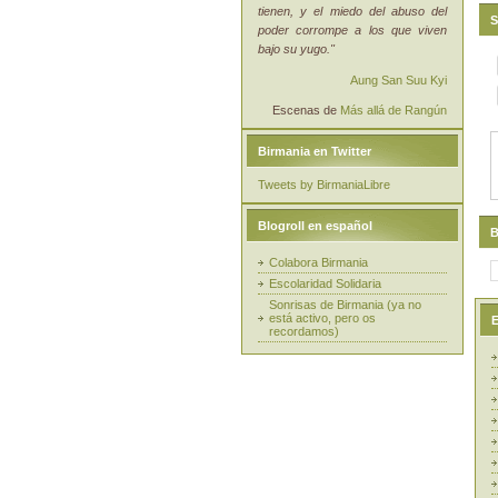
tienen, y el miedo del abuso del
S
poder corrompe a los que viven
bajo su yugo."
Aung San Suu Kyi
Escenas de
Más allá de Rangún
Birmania en Twitter
Tweets by BirmaniaLibre
Blogroll en español
B
Colabora Birmania
Escolaridad Solidaria
Sonrisas de Birmania (ya no
está activo, pero os
E
recordamos)