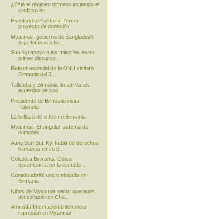
¿Está el régimen birmano incitando el
conflicto en...
Escolaridad Solidaria: Tercer
proyecto de donación...
Myanmar: gobierno de Bangladesh
deja flotando a bo...
Suu Kyi apoya a las minorías en su
primer discurso...
Relator especial de la ONU visitará
Birmania del 3...
Tailandia y Birmania firman varios
acuerdos de coo...
Presidente de Birmania visita
Tailandia
La belleza de lo feo en Birmania
Myanmar: El singular sistema de
nombres
Aung San Suu Kyi habla de derechos
humanos en su p...
Colabora Birmania: Corea
desembarca en la escuela ...
Canadá abrirá una embajada en
Birmania
Niños de Myanmar serán operados
del corazón en Che...
Amnistía Internacional denuncia
represión en Myanmar