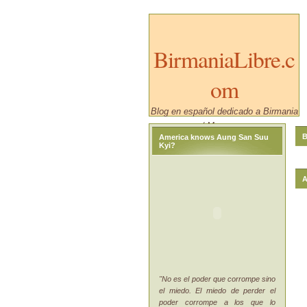
BirmaniaLibre.c
om
Blog en español dedicado a Birmania
/ Myanmar.
B
America knows Aung San Suu
Kyi?
A
"No es el poder que corrompe sino
el miedo. El miedo de perder el
poder corrompe a los que lo