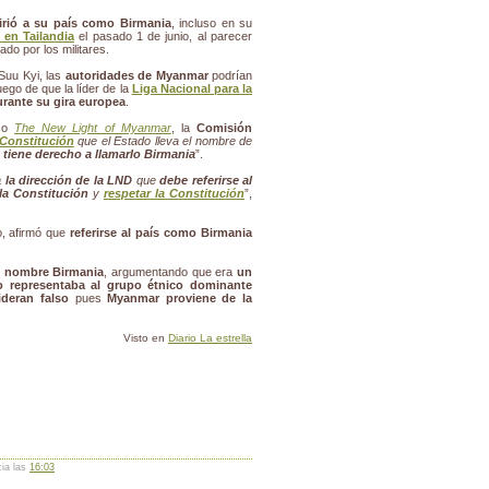
firió a su país como Birmania
, incluso en su
en Tailandia
el pasado 1 de junio, al parecer
ado por los militares.
 Suu Kyi, las
autoridades de Myanmar
podrían
uego de que la líder de la
Liga Nacional para la
ante su gira europea
.
ico
The New Light of Myanmar
, la
Comisión
Constitución
que el Estado lleva el nombre de
 tiene derecho a llamarlo Birmania
”.
 la dirección de la LND
que
debe referirse al
la Constitución
y
respetar la Constitución
”,
do, afirmó que
referirse al país como Birmania
l nombre Birmania
, argumentando que era
un
o representaba al grupo étnico dominante
deran falso
pues
Myanmar proviene de la
Visto en
Diario La estrella
cia las
16:03