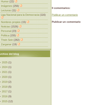
Humor
(22)
Imágenes
(256)
0 comentarios:
Lecturas
(11)
Liga Nacional para la Democracia
(116)
Publicar un comentario
Publicar un comentario
Nombres propios
(15)
Noticias
(1526)
Personal
(23)
Política
(155)
Thein Sein
(282)
Zarganar
(19)
rchivo del blog
►
2025
(
1
)
►
2024
(
1
)
►
2021
(
1
)
►
2020
(
1
)
►
2019
(
2
)
►
2018
(
5
)
►
2017
(
1
)
►
2016
(
9
)
►
2015
(
12
)