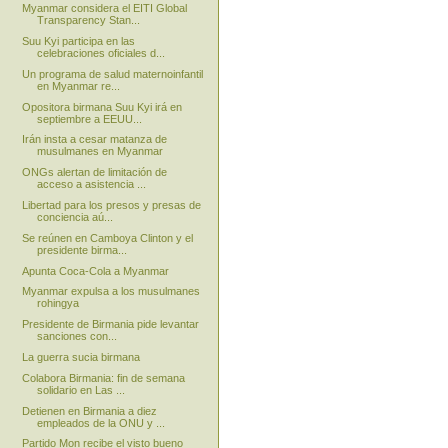
Myanmar considera el EITI Global
Transparency Stan...
Suu Kyi participa en las
celebraciones oficiales d...
Un programa de salud maternoinfantil
en Myanmar re...
Opositora birmana Suu Kyi irá en
septiembre a EEUU...
Irán insta a cesar matanza de
musulmanes en Myanmar
ONGs alertan de limitación de
acceso a asistencia ...
Libertad para los presos y presas de
conciencia aú...
Se reúnen en Camboya Clinton y el
presidente birma...
Apunta Coca-Cola a Myanmar
Myanmar expulsa a los musulmanes
rohingya
Presidente de Birmania pide levantar
sanciones con...
La guerra sucia birmana
Colabora Birmania: fin de semana
solidario en Las ...
Detienen en Birmania a diez
empleados de la ONU y ...
Partido Mon recibe el visto bueno