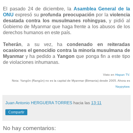
El pasado 24 de diciembre, la
Asamblea General de la
ONU
expresó su
profunda preocupación
por la
violencia
desatada contra los musulmanes rohingyas
, y pidió al
Gobierno de Myanmar que haga frente a los abusos de los
derechos humanos en este país.
Teherán
, a su vez, ha
condenado en reiteradas
ocasiones el genocidio contra la minoría musulmana de
Myanmar
y ha pedido a
Yangon
que ponga fin a este tipo
de violaciones inhumanas.
Visto en
Hispan TV
.
Nota: Yangón (Rangún) no es la capital de Myanmar (Birmania) desde 2005. Ahora es
Naypyitaw
.
Juan Antonio HERGUERA TORRES
hacia las
13:11
Compartir
No hay comentarios: