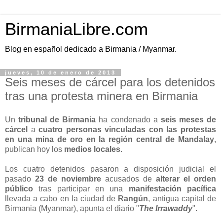
BirmaniaLibre.com
Blog en español dedicado a Birmania / Myanmar.
jueves, 10 de enero de 2013
Seis meses de cárcel para los detenidos
tras una protesta minera en Birmania
Un
tribunal de Birmania
ha condenado a
seis meses de
cárcel
a
cuatro personas vinculadas con las protestas
en una mina de oro en la región central de Mandalay
,
publican hoy los
medios locales
.
Los cuatro detenidos pasaron a disposición judicial el
pasado
23 de noviembre
acusados de
alterar el orden
público
tras participar en una
manifestación pacífica
llevada a cabo en la ciudad de
Rangún
, antigua capital de
Birmania (Myanmar), apunta el diario "
The Irrawaddy
".