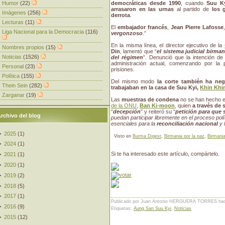
Humor
(22)
democráticas desde 1990
, cuando
Suu Ky
arrasaron en las urnas
al partido de
los 
Imágenes
(256)
derrota
.
Lecturas
(11)
El
embajador francés
,
Jean Pierre Lafosse
Liga Nacional para la Democracia
(116)
vergonzoso
.”
En la misma línea, el director ejecutivo de la
Nombres propios
(15)
Din
, lamentó que “
el sistema judicial birm
Noticias
(1526)
del régimen
”. Denunció que la intención de l
administración actual, comenzando por la p
Personal
(23)
prisiones.
Política
(155)
Del mismo modo
la corte también ha neg
Thein Sein
(282)
trabajaban en la casa de Suu Kyi,
Khin Khin
Zarganar
(19)
Las
muestras de condena
no se han hecho 
de la ONU
,
Ban Ki-moon
, quien
a través de 
“
decepción
” y reiteró su “
petición para que 
rchivo del blog
puedan participar libremente en el proceso polí
esenciales para la
reconciliación nacional
y 
►
2025
(
1
)
Visto en
Burma Digest
,
Birmania por la paz
,
Birmani
►
2024
(
1
)
Si te ha interesado este artículo, compártelo.
►
2021
(
1
)
►
2020
(
1
)
►
2019
(
2
)
►
2018
(
5
)
►
2017
(
1
)
Publicado por Juan Antonio HERGUERA TORRES
ha
►
2016
(
9
)
Etiquetas:
Aung San Suu Kyi
,
Noticias
►
2015
(
12
)