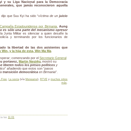
i y su Liga Nacional para la Democracia
generales, que jamás reconocieron aquella
, dijo que Suu Kyi ha sido “
víctima de un
juicio
Campaña Estadounidense por Birmania
,
Aung
ano es sólo una parte del mecanismo opresor
a Junta Militar es silenciar a quien desafíe la
olicía y terminando por los funcionarios de
ado la libertad de las dos asistentes que
 Win, y la hija de esta, Win Ma Ma
.
esperar; comenzando por el
Secretario General
su portavoz,
Martin Nesirky
,
mostró su
se liberen todos los presos políticos
y
tico
” añadiendo que estos son “
pasos
la
transición democrática
en Birmania
”.
a Free
,
La sexta
(vía
Meneame
),
RTVE
y
muchos sitios
más
.
cia las
11:01