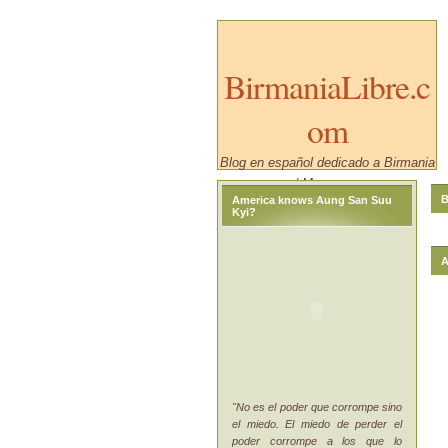
BirmaniaLibre.c
om
Blog en español dedicado a Birmania
/ Myanmar.
B
America knows Aung San Suu
Kyi?
A
"No es el poder que corrompe sino
el miedo. El miedo de perder el
poder corrompe a los que lo