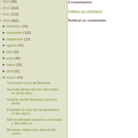
►
2013
(
88
)
0 comentarios:
►
2012
(
610
)
Publicar un comentario
►
2011
(
122
)
Publicar un comentario
▼
2010
(
465
)
►
diciembre
(
24
)
►
noviembre
(
102
)
►
septiembre
(
23
)
►
agosto
(
41
)
►
julio
(
32
)
►
junio
(
45
)
►
mayo
(
33
)
►
abril
(
32
)
▼
marzo
(
43
)
Terremoto cerca de Birmania
Australia afirma que las elecciones
no serán libre...
Noticias desde Birmania contra el
olvido
El partido de Suu Kyi no participará
en las elecci...
Ejército birmano asesina a una mujer
y dos niños d...
Birmania: nubarrones ante el año
nuevo