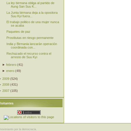
La ley birmana obliga al partido de
Aung San Suu K...
La Junta birmana deja a la opositora
Suu Kyi fuera...
El trabajo politico de una mujer nunca
se acaba
Paquetes de paz
Prostitutas en riesgo permanente
India y Birmania lanzarán operación
coordinada con...
Rechazado el recurso contra el
arresto de Suu Kyi
►
febrero
(
41
)
►
enero
(
49
)
►
2009
(
524
)
►
2008
(
431
)
►
2007
(
105
)
isitantes
movimiento por la democracia.