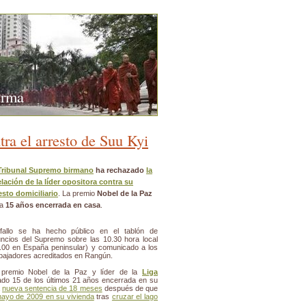
urma
ra el arresto de Suu Kyi
Tribunal Supremo birmano
ha rechazado
la
lación de la líder opositora contra su
esto domiciliario
. La premio
Nobel de la Paz
va
15 años encerrada en casa
.
fallo se ha hecho público en el tablón de
ncios del Supremo sobre las 10.30 hora local
.00 en España peninsular) y comunicado a los
ajadores acreditados en Rangún.
 premio Nobel de la Paz y líder de la
Liga
o 15 de los últimos 21 años encerrada en su
a
nueva sentencia de 18 meses
después de que
mayo de 2009 en su vivienda
tras
cruzar el lago