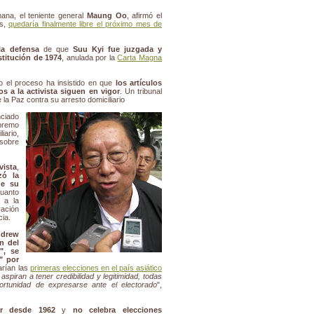
rmana, el teniente general
Maung Oo
, afirmó el
os,
quedaría finalmente libre el próximo mes de
 la defensa
de que
Suu Kyi fue juzgada y
titución de 1974
, anulada por la
Carta Magna
do el proceso ha insistido en que
los artículos
os a la activista siguen en vigor
. Un tribunal
la Paz contra su arresto domiciliario
nciado
premo
iario,
sobre
vista
,
zó la
de su
uanto
á a la
ración
cia.
drew
n del
", se
" por
arían las
primeras elecciones en el país asiático
aspiran a tener credibilidad y legitimidad, todas
portunidad de expresarse ante el electorado
",
tar desde 1962
y
no celebra elecciones