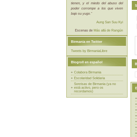
tienen, y el miedo del abuso del
S
poder corrompe a los que viven
bajo su yugo."
Aung San Suu Kyi
Escenas de
Más allá de Rangún
Birmania en Twitter
Tweets by BirmaniaLibre
Blogroll en español
B
Colabora Birmania
Escolaridad Solidaria
Sonrisas de Birmania (ya no
está activo, pero os
E
recordamos)