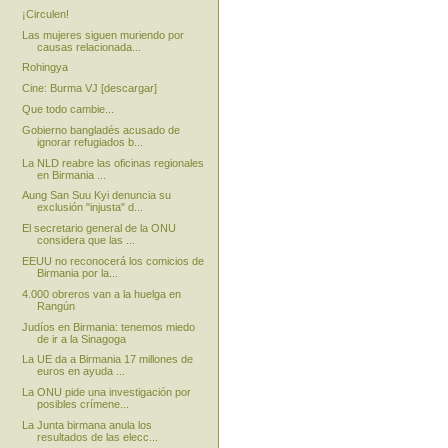
¡Circulen!
Las mujeres siguen muriendo por
causas relacionada...
Rohingya
Cine: Burma VJ [descargar]
Que todo cambie...
Gobierno bangladés acusado de
ignorar refugiados b...
La NLD reabre las oficinas regionales
en Birmania ...
Aung San Suu Kyi denuncia su
exclusión "injusta" d...
El secretario general de la ONU
considera que las ...
EEUU no reconocerá los comicios de
Birmania por la...
4.000 obreros van a la huelga en
Rangún
Judíos en Birmania: tenemos miedo
de ir a la Sinagoga
La UE da a Birmania 17 millones de
euros en ayuda ...
La ONU pide una investigación por
posibles crímene...
La Junta birmana anula los
resultados de las elecc...