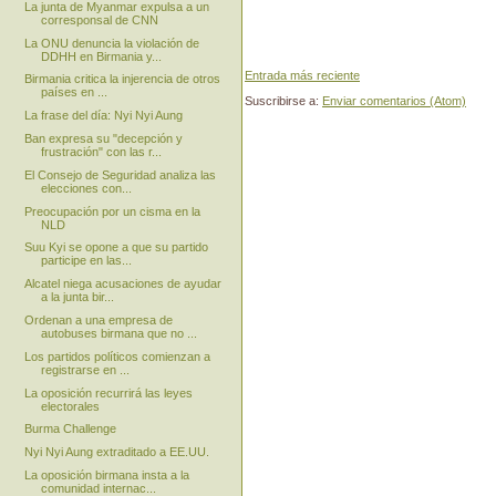
La junta de Myanmar expulsa a un
corresponsal de CNN
La ONU denuncia la violación de
DDHH en Birmania y...
Entrada más reciente
Birmania critica la injerencia de otros
países en ...
Suscribirse a:
Enviar comentarios (Atom)
La frase del día: Nyi Nyi Aung
Ban expresa su "decepción y
frustración" con las r...
El Consejo de Seguridad analiza las
elecciones con...
Preocupación por un cisma en la
NLD
Suu Kyi se opone a que su partido
participe en las...
Alcatel niega acusaciones de ayudar
a la junta bir...
Ordenan a una empresa de
autobuses birmana que no ...
Los partidos políticos comienzan a
registrarse en ...
La oposición recurrirá las leyes
electorales
Burma Challenge
Nyi Nyi Aung extraditado a EE.UU.
La oposición birmana insta a la
comunidad internac...