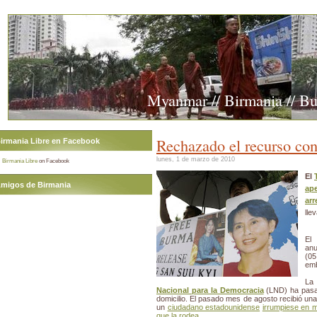
Myanmar // Birmania // B
Rechazado el recurso cont
irmania Libre en Facebook
lunes, 1 de marzo de 2010
Birmania Libre
on Facebook
El
migos de Birmania
ape
arr
lle
El 
anu
(05
emb
La
Nacional para la Democracia
(LND) ha pasad
domicilio. El pasado mes de agosto recibió un
un
ciudadano estadounidense
irrumpiese en 
que la rodea
.