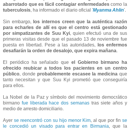
abarrotado que es fácil contagiar enfermedades
como la
tuberculosis
, ha informado el diario oficial '
Myanma Ahlin
'.
Sin embargo,
los internos creen que la auténtica razón
para echarles de allí es que el centro está gestionado
por simpatizantes de Suu Kyi
, quien efectuó una de sus
primeras visitas desde que el pasado 13 de noviembre fue
puesta en libertad. Pese a las autoridades,
los enfermos
desafiarán la orden de desalojo, que expira mañana
.
El periódico ha señalado que
el Gobierno birmano ha
ofrecido reubicar a todos los pacientes en un centro
público
, donde
probablemente escasee la medicina
que
tanto necesitan y que Suu Kyi prometió que conseguiría
para ellos.
La Nobel de la Paz y símbolo del movimiento democrático
birmano
fue liberada hace dos semanas
tras siete años y
medio de arresto domiciliario.
Ayer
se reencontró con su hijo menor Kim
, al que por fin
se
le concedió un visado para entrar en Birmania
, que la