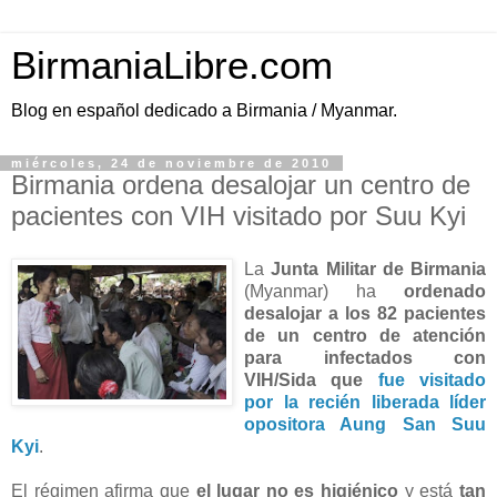
BirmaniaLibre.com
Blog en español dedicado a Birmania / Myanmar.
miércoles, 24 de noviembre de 2010
Birmania ordena desalojar un centro de
pacientes con VIH visitado por Suu Kyi
La
Junta Militar de Birmania
(Myanmar) ha
ordenado
desalojar a los 82 pacientes
de un centro de atención
para infectados con
VIH/Sida que
fue visitado
por la recién liberada líder
opositora Aung San Suu
Kyi
.
El régimen afirma que
el lugar no es higiénico
y está
tan