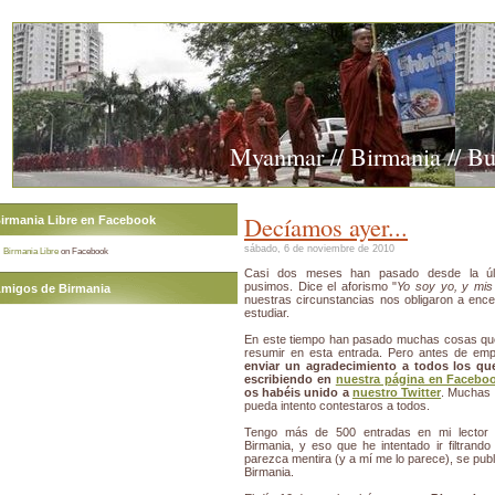
Myanmar // Birmania // B
Decíamos ayer...
irmania Libre en Facebook
sábado, 6 de noviembre de 2010
Birmania Libre
on Facebook
Casi dos meses han pasado desde la úl
pusimos. Dice el aforismo "
Yo soy yo, y mis
migos de Birmania
nuestras circunstancias nos obligaron a enc
estudiar.
En este tiempo han pasado muchas cosas que
resumir en esta entrada. Pero antes de emp
enviar un agradecimiento a todos los qu
escribiendo en
nuestra página en Facebo
os habéis unido a
nuestro Twitter
. Muchas 
pueda intento contestaros a todos.
Tengo más de 500 entradas en mi lector 
Birmania, y eso que he intentado ir filtrand
parezca mentira (y a mí me lo parece), se publ
Birmania.