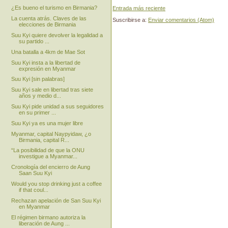
¿Es bueno el turismo en Birmania?
Entrada más reciente
La cuenta atrás. Claves de las
Suscribirse a:
Enviar comentarios (Atom)
elecciones de Birmania
Suu Kyi quiere devolver la legalidad a
su partido ...
Una batalla a 4km de Mae Sot
Suu Kyi insta a la libertad de
expresión en Myanmar
Suu Kyi [sin palabras]
Suu Kyi sale en libertad tras siete
años y medio d...
Suu Kyi pide unidad a sus seguidores
en su primer ...
Suu Kyi ya es una mujer libre
Myanmar, capital Naypyidaw, ¿o
Birmania, capital R...
“La posibilidad de que la ONU
investigue a Myanmar...
Cronología del encierro de Aung
Saan Suu Kyi
Would you stop drinking just a coffee
if that coul...
Rechazan apelación de San Suu Kyi
en Myanmar
El régimen birmano autoriza la
liberación de Aung ...