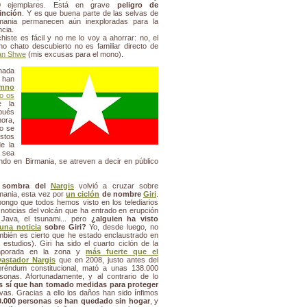
0 ejemplares. Está en grave
peligro de
inción
. Y es que buena parte de las selvas de
mania permanecen aún inexploradas para la
ncia.
chiste es fácil y no me lo voy a ahorrar: no, el
o chato descubierto no es familiar directo de
an Shwe
(mis excusas para el mono).
nada
 han
imno
do os
e la
pués
ora,
o se
stos
de la
 sea
do en Birmania, se atreven a decir en público
 sombra del
Nargis
volvió a cruzar sobre
mania, esta vez por
un ciclón
de nombre
Giri
.
ongo que todos hemos visto en los telediarios
 noticias del volcán que ha entrado en erupción
Java, el tsunami... pero
¿alguien ha visto
guna
noticia
sobre Giri?
Yo, desde luego, no
mbién es cierto que he estado enclaustrado en
 estudios). Giri ha sido el cuarto ciclón de la
mporada en la zona y
más fuerte que el
vastador Nargis
que en 2008, justo antes del
eréndum constitucional, mató a unas 138.000
sonas. Afortunadamente, y al contrario de lo
res sí que han tomado medidas para proteger
vas. Gracias a ello los daños han sido ínfimos
.000 personas se han quedado sin hogar
, y