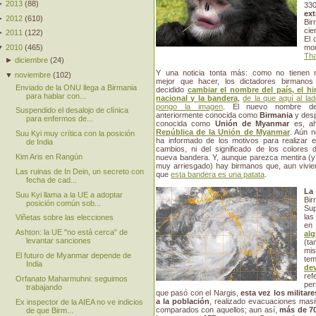
►
2013
(
88
)
33
ext
►
2012
(
610
)
Bir
cie
►
2011
(
122
)
El 
▼
2010
(
465
)
mon
Th
►
diciembre
(
24
)
Y una noticia tonta más: como no tienen 
▼
noviembre
(
102
)
mejor que hacer, los dictadores birmanos
Enviado de la ONU llega a Birmania
decidido
cambiar el nombre del país, el h
para hablar con...
nacional y la bandera
,
de la que aquí al la
pongo la imagen
. El nuevo nombre d
Suspendido el desalojo de clínica
anteriormente conocida como
Birmania
y des
para enfermos de...
conocida como
Unión de Myanmar
es, ah
República de la Unión de Myanmar
. Aún n
Suu Kyi muy crítica con la posición
ha informado de los motivos para realizar e
de India
cambios, ni del significado de los colores 
Kim Aris en Rangún
nueva bandera. Y, aunque parezca mentira (y
muy arriesgado) hay birmanos que, aun vivien
Las ruinas de In Dein, un secreto con
que
esta bandera es una patata
.
fecha de cad...
La
Suu Kyi llama a la UE a adoptar
Bir
posición común sob...
Sup
las
Viñetas sobre las elecciones
en 
Ashton: la UE "no está cerca" de
al
levantar sanciones
(ta
mis
El futuro de Myanmar depende de
te
India
de
ref
Orfanato Maharmuhni: seguimos
per
trabajando
que pasó con el Nargis,
esta vez los milita
a la población
, realizado evacuaciones masi
Ex inspector de la AIEA no ve indicios
comparados con aquellos; aun así,
más de 70
de que Birm...