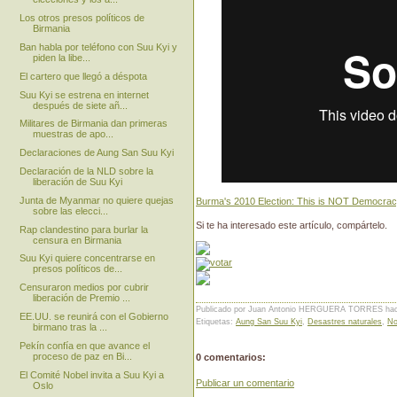
Los otros presos políticos de
Birmania
Ban habla por teléfono con Suu Kyi y
piden la libe...
El cartero que llegó a déspota
Suu Kyi se estrena en internet
después de siete añ...
Militares de Birmania dan primeras
muestras de apo...
Declaraciones de Aung San Suu Kyi
Declaración de la NLD sobre la
liberación de Suu Kyi
Junta de Myanmar no quiere quejas
Burma's 2010 Election: This is NOT Democra
sobre las elecci...
Si te ha interesado este artículo, compártelo.
Rap clandestino para burlar la
censura en Birmania
Suu Kyi quiere concentrarse en
presos políticos de...
Censuraron medios por cubrir
liberación de Premio ...
Publicado por Juan Antonio HERGUERA TORRES
ha
EE.UU. se reunirá con el Gobierno
Etiquetas:
Aung San Suu Kyi
,
Desastres naturales
,
No
birmano tras la ...
Pekín confía en que avance el
proceso de paz en Bi...
0 comentarios:
El Comité Nobel invita a Suu Kyi a
Publicar un comentario
Oslo