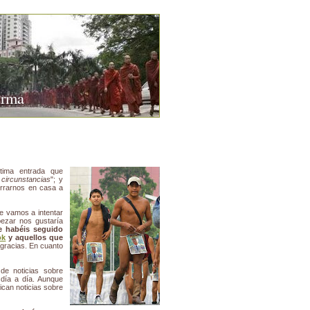
urma
tima entrada que
 circunstancias
"; y
errarnos en casa a
 vamos a intentar
ezar nos gustaría
e habéis seguido
ok
y aquellos que
gracias. En cuanto
de noticias sobre
o día a día. Aunque
ican noticias sobre