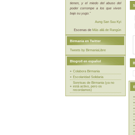
tienen, y el miedo del abuso del
S
poder corrompe a los que viven
bajo su yugo."
Aung San Suu Kyi
Escenas de
Más allá de Rangún
Birmania en Twitter
Tweets by BirmaniaLibre
Blogroll en español
B
Colabora Birmania
Escolaridad Solidaria
Sonrisas de Birmania (ya no
está activo, pero os
E
recordamos)