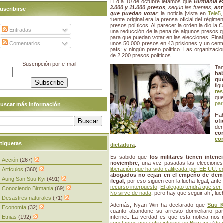
El día 10 de octubre leíamos que
Birmania ex
3.000 y 11.000 presos
, según las fuentes,
ant
uscribirse
que puedan votar
; la noticia [vista en
Tele5
fuente original era la prensa oficial del régime
presos políticos. Al parecer la orden la dio la 
Entradas
una reducción de la pena de algunos presos q
para que puedan votar en las elecciones. Final
Comentarios
unos 50.000 presos en 43 prisiones y un cent
país; y ningún preso político. Las organizaci
de 2.200 presos políticos.
Suscripción por e-mail
Tam
ha
que
fi
re
que
par
uscar más información
Ha
ofi
de
co
com
tiquetas
dictadura
.
Es sabido que
los militares tienen inten
Acción
(267)
noviembre
, una vez pasadas las eleccione
liberación que ha sido calificada por EE.UU.
Artículos
(360)
abogados no cejan en el empeño de dem
Aung San Suu Kyi
(491)
ilegal
; por eso siguen con la lucha legal, ante
recurso interpuesto
.
El alegato tendrá que se
Conociendo Birmania
(69)
No sirve de nada
, pero hay que seguir ahí, lu
Desastres naturales
(71)
Además, Nyan Win ha declarado que
Suu K
Economía
(32)
cuanto abandone su arresto domiciliario p
Etnias
(192)
internet. La verdad es que esta noticia nos 
constantes que sufre internet en Birmania
(
de 