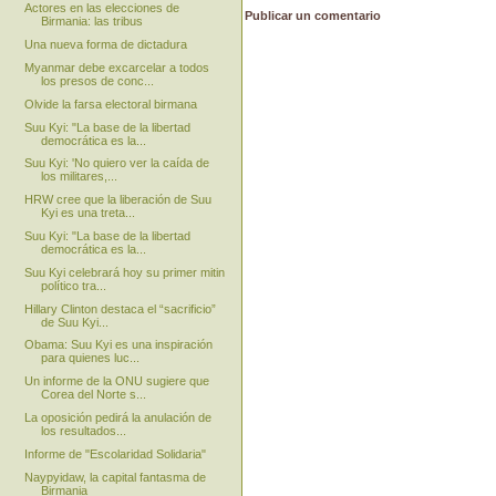
Actores en las elecciones de
Publicar un comentario
Birmania: las tribus
Una nueva forma de dictadura
Myanmar debe excarcelar a todos
los presos de conc...
Olvide la farsa electoral birmana
Suu Kyi: "La base de la libertad
democrática es la...
Suu Kyi: 'No quiero ver la caída de
los militares,...
HRW cree que la liberación de Suu
Kyi es una treta...
Suu Kyi: "La base de la libertad
democrática es la...
Suu Kyi celebrará hoy su primer mitin
político tra...
Hillary Clinton destaca el “sacrificio”
de Suu Kyi...
Obama: Suu Kyi es una inspiración
para quienes luc...
Un informe de la ONU sugiere que
Corea del Norte s...
La oposición pedirá la anulación de
los resultados...
Informe de "Escolaridad Solidaria"
Naypyidaw, la capital fantasma de
Birmania