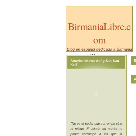
BirmaniaLibre.c
om
Blog en español dedicado a Birmania
/ Myanmar.
B
America knows Aung San Suu
Kyi?
A
"No es el poder que corrompe sino
el miedo. El miedo de perder el
poder corrompe a los que lo