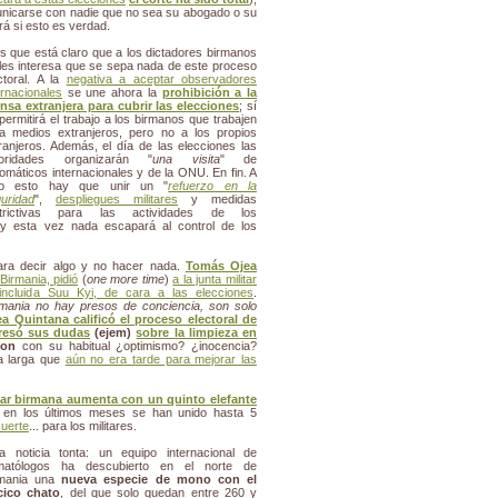
municarse con nadie que no sea su abogado o su
rá si esto es verdad.
s que está claro que a los dictadores birmanos
les interesa que se sepa nada de este proceso
ctoral. A la
negativa a aceptar observadores
ernacionales
se une ahora la
prohibición a la
nsa extranjera para cubrir las elecciones
; sí
permitirá el trabajo a los birmanos que trabajen
a medios extranjeros, pero no a los propios
ranjeros. Además, el día de las elecciones las
toridades organizarán "
una visita
" de
lomáticos internacionales y de la ONU. En fin. A
do esto hay que unir un "
refuerzo en la
uridad
",
despliegues militares
y medidas
strictivas para las actividades de los
 y esta vez nada escapará al control de los
ra decir algo y no hacer nada.
Tomás Ojea
Birmania, pidió
(
one more time
)
a la junta militar
incluida Suu Kyi, de cara a las elecciones
.
rmania no hay presos de conciencia, son solo
ea Quintana calificó el proceso electoral de
resó sus dudas
(ejem)
sobre la limpieza en
oon
con su habitual ¿optimismo? ¿inocencia?
a larga que
aún no era tarde para mejorar las
litar birmana aumenta con un quinto elefante
en los últimos meses se han unido hasta 5
uerte
... para los militares.
a noticia tonta: un equipo internacional de
imatólogos ha descubierto en el norte de
rmania una
nueva especie de mono con el
cico chato
, del que solo quedan entre 260 y