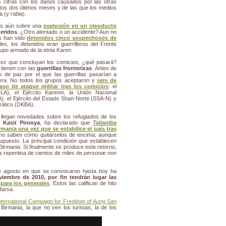
 cifras con los daños causados por las otras
tos dos últimos meses y de las que los medios
 (y rabia).
nos aún sobre una
explosión en un oleoducto
heridos
. ¿Otro atentado o un accidente? Aun no
s han sido
detenidos cinco sospechosos de
ales, los detenidos eran guerrilleros del Frente
upo armado de la etnia Karen.
vez que concluyan los comicios, ¿qué pasará?
 tienen con las
guerrillas fronterizas
. Antes de
 de paz por el que las guerrillas pasarían a
ntera. No todos los grupos aceptaron y
seis de
aso de ataque militar tras los comicios
: el
LA), el Ejército Karenni, la Unión Nacional
), el Ejército del Estado Shan-Norte (SSA-N) y
rático (DKBA).
, llegan novedades sobre los refugiados de los
s,
Kasit Pironya
, ha declarado que
Tailandia
rmania una vez que se estabilice el país tras
no saben cómo quitárselos de encima; aunque
supuesto. La principal condición que establecen
 Birmania. Si finalmente se produce este retorno,
 repentina de cientos de miles de
personæ non
 de agosto en que se convocaron hasta hoy ha
iembre de 2010, por fin tendrán lugar las
para los generales
. Estos las califican de hito
farsa.
nternational Campaign for Freddom of Aung San
irmania, la que no ven los turistas, la de los