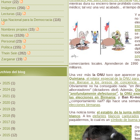
Humor
(22)
mientras dura su encierro tiene prohibido co
médico; tal vez una vez acabado... el tiempo di
Imágenes
(256)
Lecturas
(11)
Y e
no 
Liga Nacional para la Democracia
(116)
ele
int
Nombres propios
(15)
pre
se 
Noticias
(1526)
par
ext
Personal
(23)
au
Política
(155)
dip
to
Thein Sein
(282)
seg
Zarganar
(19)
re
comerciantes locales. Aprendieron de 1990
militares.
rchivo del blog
Una vez más
la ONU
tuvo que aparecer pa
Quintana
, el relator especial de la ONU para 
que liberase a los presos de conciencia, 
►
2025
(
1
)
Obviamente no ha conseguido nada: "
en Bi
►
2024
(
1
)
alborotadores
" (dictadores
dixit
). Además,
Oj
"
profundamente defectuoso
"
,
la ONU exp
►
2021
(
1
)
las elecciones en Birmania
; y
Ban Ki-m
¿comportamiento
naïf
? dijo hace una seman
►
2020
(
1
)
elecciones birmanas
.
►
2019
(
2
)
Una noticia tonta:
el establo de la junta mi
►
2018
(
5
)
blanco
. A los
elefantes
blancos
capturados
paquidermos, lo cual es un
símbolo de buena s
►
2017
(
1
)
Otr
►
2016
(
9
)
pr
Bi
►
2015
(
12
)
ho