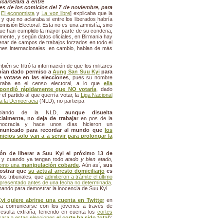
carcelará a entre
es de los comicios del 7 de noviembre, para
,
El economista
y
La voz libre
] explicaba que la
n y que no aclaraba si entre los liberados habría
Comisión Electoral. Esta no es una amnistía, sino
ue han cumplido la mayor parte de su condena,
mente, y según datos oficiales, en Birmania hay
enar de campos de trabajos forzados en todo el
ones internacionales, en cambio, hablan de más
bién se filtró la información de que los militares
bían dado permiso a
Aung San
Suu Kyi
para
 votase en las elecciones
, pues su nombre
guraba en el censo electoral, a lo que
ella
spondió rápidamente que NO votaría
, dado
 el partido al que querría votar, la
Liga Nacional
a la Democracia
(NLD), no participa.
blando de la NLD,
aunque disuelta
cialmente, no deja de trabajar
en pos de la
mocracia y hace unos días hicieron un
municado para recordar al mundo que
los
icios solo van a a servir para prolongar la
ción de liberar a Suu Kyi el próximo 13 de
s y cuando ya tengan todo
atado y bien atado
,
 como una
manipulación cobarde
. Aún así,
sus
ostrar que
su actual arresto domiciliario
es
 los tribunales, que
admitieron a trámite el último
r presentado antes de una fecha no determinada
.
chando para demostrar la inocencia de Suu Kyi.
yi quiere abrirse una cuenta en Twitter
en
ara comunicarse con los jóvenes a través de
resulta extraña, teniendo en cuenta los
cortes
cara a estas elecciones
el corte ha sido total
);