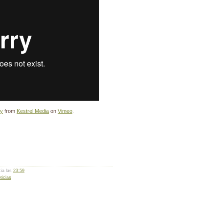
cy
from
Kestrel Media
on
Vimeo
.
cia las
23:59
ticias