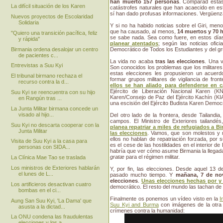
han muerto 157 personas
. Comparad estas
La difícil situación de los Karen
catástrofes naturales que han acaecido en es
sí han dado profusas informaciones. Vergüenza
Nuevos proyectos de Escolaridad
Solidaria
Y si no ha habido noticias sobre el Giri, me
que ha causado, al menos,
14 muertos y 70 
"Quiero una transición pacífica, feliz
se sabe nada. Sea como fuere, en estos día
y rápida"
planear atentados
; según las noticias ofici
Birmania ordena desalojar un centro
Democrático de Todos los Estudiantes y del gr
de pacientes c...
La vida no acaba
tras las elecciones
. Una 
Entrevistas a Suu Kyi
Son conocidos los problemas que los militares
estas elecciones les propusieron un acuerdo
El tribunal birmano rechaza el
formar grupos militares de vigilancia de fro
recurso contra la d...
ellos se han aliado para defenderse en c
Ejército de Liberación Nacional Karen (KN
Suu Kyi se reencuentra con su hijo
Karen/Consejo de Paz del Ejército Kachín (KIA
en Rangún tras ...
una escisión del Ejército Budista Karen Democ
La Junta Militar birmana concede un
visado al hijo...
Del otro lado de la frontera, desde Tailandia
campos. El Ministro de Exteriores tailandé
Suu Kyi no descarta cooperar con la
planea repatriar a miles de refugiados a Bi
Junta Militar
las elecciones
. Vamos, que son molestos y 
ellos no hablan de repatriación forzada, por 
Visita de Suu Kyi a la casa para
es el cese de las hostilidades en el interior de
personas con SIDA...
habría que ver cómo asume Birmania la llegada
gratæ
para el régimen militar.
La Clínica Mae Tao se traslada
Los ministros de Exteriores hablarán
Y, por fin, las elecciones. Desde aquel 13
el lunes de L...
pasado mucho tiempo. Y
mañana, 7 de nov
elecciones
.
Unas elecciones hechas por y 
Los artificieros desactivan cuatro
democrático. El resto del mundo las tachan de 
bombas en el ci...
Finalmente os ponemos un vídeo visto en la
I
Aung San Suu Kyi, 'La Dama' que
Suu Kyi and Burma
con imágenes de la otra B
asusta a la dictad...
crímenes contra la humanidad:
La ONU condena las fraudulentas
elecciones y los a...