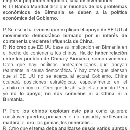
empezar pequeños negocios
,
falta de inversiones
...
R. El
Banco Mundial
dice que
muchos de los problemas
económicos de Birmania se deben a la política
económica del Gobierno
.
P. Se escuchan
voces que explican el apoyo de EE UU al
movimiento democrático birmano por el interés de
contener la creciente influencia de China
.
R.
No creo
que EE UU base su implicación en Birmania en
el hecho de contener a los chinos.
Ha de haber relación
entre los pueblos de China y Birmania, somos vecinos
.
Creo que hay políticos norteamericanos que apoyan
realmente la causa democrática. Y hay otros que piensan
que si EE UU no se acerca al actual Gobierno, China
ocupará posiciones estratégicas, especialmente en el
ámbito económico. Creo que de ahí sale el argumento. Pero
yo
no lo apoyo
;
no nos conviene ni a China ni a
Birmania
.
P. Pero
los chinos explotan este país
como quieren:
construyen
puertos
,
presas
en el río Irrawaddy,
se llevan la
madera
, el
oro
, las
gemas
, los
minerales
...
R. Creo que
el tema debe analizarse desde varios puntos