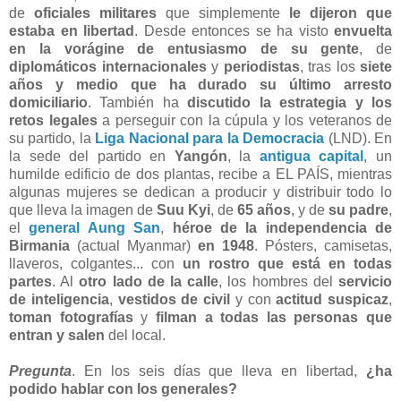
de
oficiales militares
que simplemente
le dijeron que
estaba en libertad
. Desde entonces se ha visto
envuelta
en la vorágine de entusiasmo de su gente
, de
diplomáticos internacionales
y
periodistas
, tras los
siete
años y medio que ha durado su último arresto
domiciliario
. También ha
discutido la estrategia y los
retos legales
a perseguir con la cúpula y los veteranos de
su partido, la
Liga Nacional para la Democracia
(LND). En
la sede del partido en
Yangón
, la
antigua capital
, un
humilde edificio de dos plantas, recibe a EL PAÍS, mientras
algunas mujeres se dedican a producir y distribuir todo lo
que lleva la imagen de
Suu Kyi
, de
65 años
, y de
su padre
,
el
general Aung San
,
héroe de la independencia de
Birmania
(actual Myanmar)
en 1948
. Pósters, camisetas,
llaveros, colgantes... con
un rostro que está en todas
partes
. Al
otro lado de la calle
, los hombres del
servicio
de inteligencia
,
vestidos de civil
y con
actitud suspicaz
,
toman fotografías
y
filman a todas las personas que
entran y salen
del local.
Pregunta
. En los seis días que lleva en libertad,
¿ha
podido hablar con los generales?