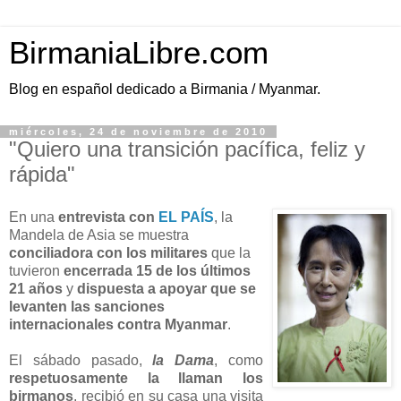
BirmaniaLibre.com
Blog en español dedicado a Birmania / Myanmar.
miércoles, 24 de noviembre de 2010
"Quiero una transición pacífica, feliz y
rápida"
En una
entrevista con
EL PAÍS
, la
Mandela de Asia se muestra
conciliadora con los militares
que la
tuvieron
encerrada 15 de los últimos
21 años
y
dispuesta a apoyar que se
levanten las sanciones
internacionales contra Myanmar
.
El sábado pasado,
la Dama
, como
respetuosamente la llaman los
birmanos
, recibió en su casa una visita