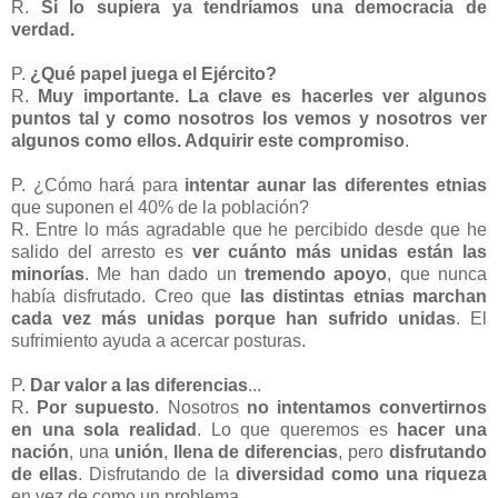
R.
Si lo supiera ya tendríamos una democracia de
verdad.
P.
¿Qué papel juega el Ejército?
R.
Muy importante. La clave es hacerles ver algunos
puntos tal y como nosotros los vemos y nosotros ver
algunos como ellos. Adquirir este compromiso
.
P. ¿Cómo hará para
intentar aunar las diferentes etnias
que suponen el 40% de la población?
R. Entre lo más agradable que he percibido desde que he
salido del arresto es
ver cuánto más unidas están las
minorías
. Me han dado un
tremendo apoyo
, que nunca
había disfrutado. Creo que
las distintas etnias marchan
cada vez más unidas porque han sufrido unidas
. El
sufrimiento ayuda a acercar posturas.
P.
Dar valor a las diferencias
...
R.
Por supuesto
. Nosotros
no intentamos convertirnos
en una sola realidad
. Lo que queremos es
hacer una
nación
, una
unión
,
llena de diferencias
, pero
disfrutando
de ellas
. Disfrutando de la
diversidad como una riqueza
en vez de como un problema.