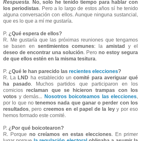
Respuesta
.
No, solo he tenido tiempo para hablar con
los periodistas
. Pero a lo largo de estos años sí he tenido
alguna conversación con ellos. Aunque ninguna sustancial,
que es lo que a mí me gustaría.
P.
¿Qué espera de ellos?
R. Me gustaría que las próximas reuniones que tengamos
se basen en
sentimientos comunes
: la
amistad
y el
deseo de encontrar una solución
. Pero
no estoy segura
de que ellos estén en la misma tesitura
.
P.
¿Qué le han parecido las
recientes elecciones
?
R. La
LND
ha establecido un
comité para averiguar qué
ha pasado
. Muchos partidos que participaron en los
comicios
reclaman que se hicieron trampas con los
votos
y demás...
Nosotros boicoteamos las elecciones
,
por lo que no
tenemos nada que ganar o perder con los
resultados
, pero
creemos en el papel de la ley
y por eso
hemos formado este comité.
P.
¿Por qué boicotearon?
R. Porque
no creíamos en estas elecciones
. En primer
lugar porque
la regulación electoral
obligaba a asumir la