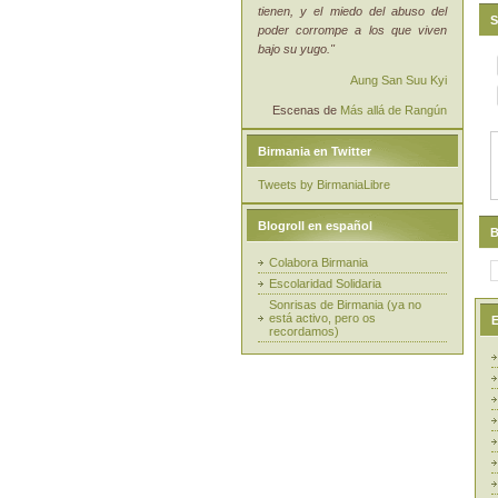
tienen, y el miedo del abuso del
S
poder corrompe a los que viven
bajo su yugo."
Aung San Suu Kyi
Escenas de
Más allá de Rangún
Birmania en Twitter
Tweets by BirmaniaLibre
Blogroll en español
B
Colabora Birmania
Escolaridad Solidaria
Sonrisas de Birmania (ya no
está activo, pero os
E
recordamos)