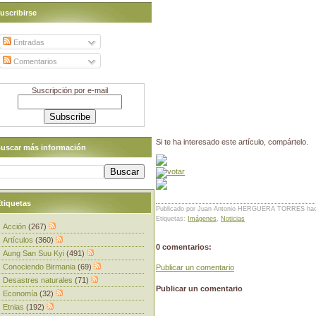
uscribirse
Entradas
Comentarios
Suscripción por e-mail
Si te ha interesado este artículo, compártelo.
uscar más información
tiquetas
Publicado por Juan Antonio HERGUERA TORRES
ha
Etiquetas:
Imágenes
,
Noticias
Acción
(267)
Artículos
(360)
0 comentarios:
Aung San Suu Kyi
(491)
Conociendo Birmania
(69)
Publicar un comentario
Desastres naturales
(71)
Publicar un comentario
Economía
(32)
Etnias
(192)