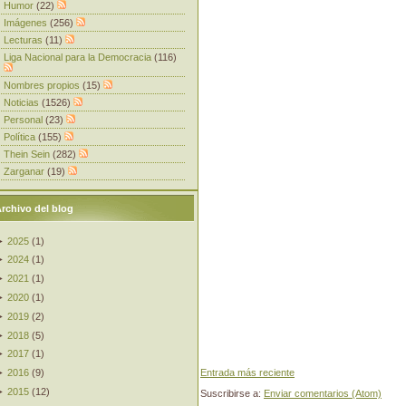
Humor
(22)
Imágenes
(256)
Lecturas
(11)
Liga Nacional para la Democracia
(116)
Nombres propios
(15)
Noticias
(1526)
Personal
(23)
Política
(155)
Thein Sein
(282)
Zarganar
(19)
rchivo del blog
►
2025
(
1
)
►
2024
(
1
)
►
2021
(
1
)
►
2020
(
1
)
►
2019
(
2
)
►
2018
(
5
)
►
2017
(
1
)
►
2016
(
9
)
Entrada más reciente
►
2015
(
12
)
Suscribirse a:
Enviar comentarios (Atom)