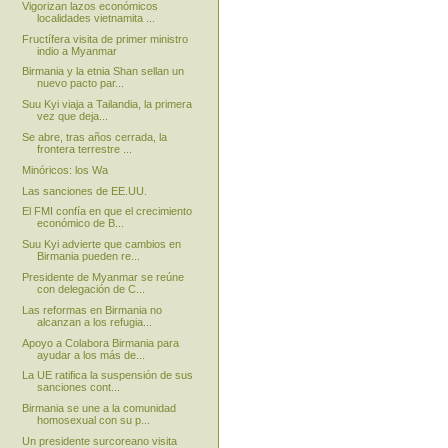
Vigorizan lazos económicos
localidades vietnamita ...
Fructífera visita de primer ministro
indio a Myanmar
Birmania y la etnia Shan sellan un
nuevo pacto par...
Suu Kyi viaja a Tailandia, la primera
vez que deja...
Se abre, tras años cerrada, la
frontera terrestre ...
Minóricos: los Wa
Las sanciones de EE.UU.
El FMI confía en que el crecimiento
económico de B...
Suu Kyi advierte que cambios en
Birmania pueden re...
Presidente de Myanmar se reúne
con delegación de C...
Las reformas en Birmania no
alcanzan a los refugia...
Apoyo a Colabora Birmania para
ayudar a los más de...
La UE ratifica la suspensión de sus
sanciones cont...
Birmania se une a la comunidad
homosexual con su p...
Un presidente surcoreano visita