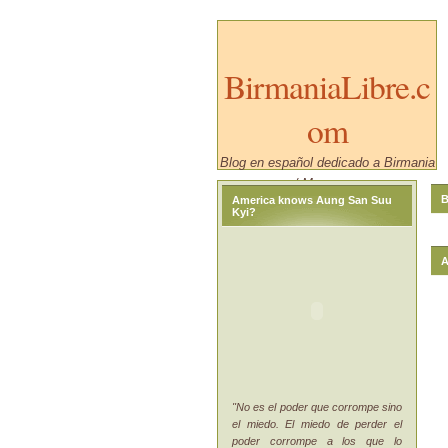
BirmaniaLibre.c
om
Blog en español dedicado a Birmania
/ Myanmar.
B
America knows Aung San Suu
Kyi?
A
"No es el poder que corrompe sino
el miedo. El miedo de perder el
poder corrompe a los que lo