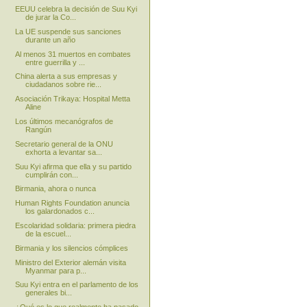
EEUU celebra la decisión de Suu Kyi
de jurar la Co...
La UE suspende sus sanciones
durante un año
Al menos 31 muertos en combates
entre guerrilla y ...
China alerta a sus empresas y
ciudadanos sobre rie...
Asociación Trikaya: Hospital Metta
Aline
Los últimos mecanógrafos de
Rangún
Secretario general de la ONU
exhorta a levantar sa...
Suu Kyi afirma que ella y su partido
cumplirán con...
Birmania, ahora o nunca
Human Rights Foundation anuncia
los galardonados c...
Escolaridad solidaria: primera piedra
de la escuel...
Birmania y los silencios cómplices
Ministro del Exterior alemán visita
Myanmar para p...
Suu Kyi entra en el parlamento de los
generales bi...