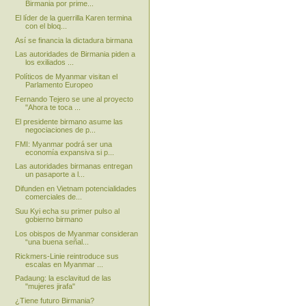
Birmania por prime...
El líder de la guerrilla Karen termina
con el bloq...
Así se financia la dictadura birmana
Las autoridades de Birmania piden a
los exiliados ...
Políticos de Myanmar visitan el
Parlamento Europeo
Fernando Tejero se une al proyecto
"Ahora te toca ...
El presidente birmano asume las
negociaciones de p...
FMI: Myanmar podrá ser una
economía expansiva si p...
Las autoridades birmanas entregan
un pasaporte a l...
Difunden en Vietnam potencialidades
comerciales de...
Suu Kyi echa su primer pulso al
gobierno birmano
Los obispos de Myanmar consideran
“una buena señal...
Rickmers-Linie reintroduce sus
escalas en Myanmar ...
Padaung: la esclavitud de las
"mujeres jirafa"
¿Tiene futuro Birmania?