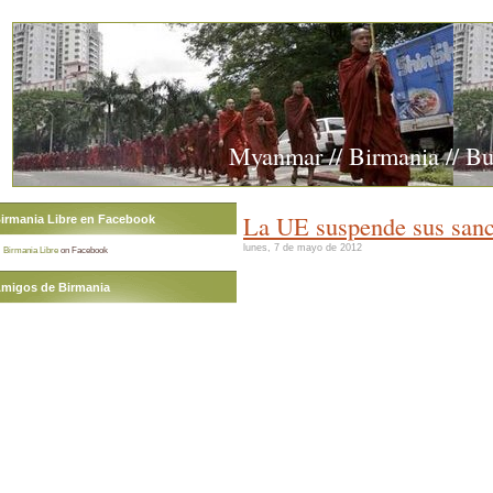
Myanmar // Birmania // B
La UE suspende sus sanc
irmania Libre en Facebook
lunes, 7 de mayo de 2012
Birmania Libre
on Facebook
migos de Birmania