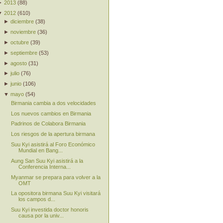
►
2013
(
88
)
▼
2012
(
610
)
►
diciembre
(
38
)
►
noviembre
(
36
)
►
octubre
(
39
)
►
septiembre
(
53
)
►
agosto
(
31
)
►
julio
(
76
)
►
junio
(
106
)
▼
mayo
(
54
)
Birmania cambia a dos velocidades
Los nuevos cambios en Birmania
Padrinos de Colabora Birmania
Los riesgos de la apertura birmana
Suu Kyi asistirá al Foro Económico
Mundial en Bang...
Aung San Suu Kyi asistirá a la
Conferencia Interna...
Myanmar se prepara para volver a la
OMT
La opositora birmana Suu Kyi visitará
los campos d...
Suu Kyi investida doctor honoris
causa por la univ...