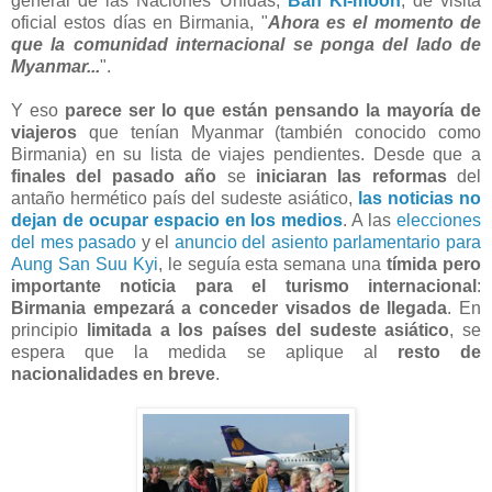
general de las Naciones Unidas,
Ban Ki-moon
, de visita
oficial estos días en Birmania, "
Ahora es el momento de
que la comunidad internacional se ponga del lado de
Myanmar...
".
Y eso
parece ser lo que están pensando la mayoría de
viajeros
que tenían Myanmar (también conocido como
Birmania) en su lista de viajes pendientes. Desde que a
finales del pasado año
se
iniciaran las reformas
del
antaño hermético país del sudeste asiático,
las noticias no
dejan de ocupar espacio en los medios
. A las
elecciones
del mes pasado
y el
anuncio del asiento parlamentario para
Aung San Suu Kyi
, le seguía esta semana una
tímida pero
importante noticia para el turismo internacional
:
Birmania empezará a conceder visados de llegada
. En
principio
limitada a los países del sudeste asiático
, se
espera que la medida se aplique al
resto de
nacionalidades en breve
.