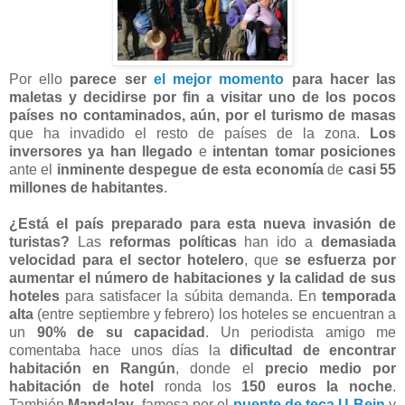
Por ello
parece ser
el mejor momento
para hacer las
maletas y decidirse por fin a visitar uno de los pocos
países no contaminados, aún, por el turismo de masas
que ha invadido el resto de países de la zona.
Los
inversores ya han llegado
e
intentan tomar posiciones
ante el
inminente despegue de esta economía
de
casi 55
millones de habitantes
.
¿Está el país preparado para esta nueva invasión de
turistas?
Las
reformas políticas
han ido a
demasiada
velocidad para el sector hotelero
, que
se esfuerza por
aumentar el número de habitaciones y la calidad de sus
hoteles
para satisfacer la súbita demanda. En
temporada
alta
(entre septiembre y febrero) los hoteles se encuentran a
un
90% de su capacidad
. Un periodista amigo me
comentaba hace unos días la
dificultad de encontrar
habitación en Rangún
, donde el
precio medio por
habitación de hotel
ronda los
150 euros la noche
.
También
Mandalay
, famosa por el
puente de teca U Bein
y