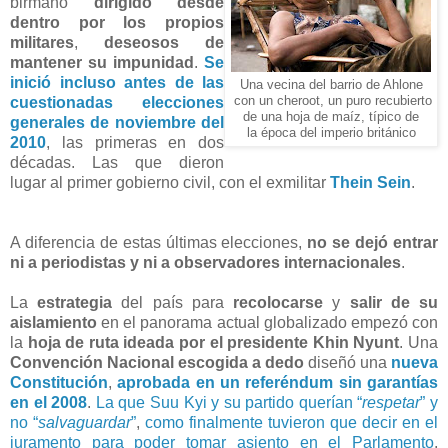
birmano
dirigido desde
dentro por los propios
militares
,
deseosos de
mantener su impunidad
.
Se
inició incluso antes de las
Una vecina del barrio de Ahlone
cuestionadas elecciones
con un cheroot, un puro recubierto
de una hoja de maíz, típico de
generales de noviembre del
la época del imperio británico
2010
, las primeras en dos
décadas. Las que dieron
lugar al primer gobierno civil, con el exmilitar
Thein Sein
.
A diferencia de estas últimas elecciones,
no se dejó entrar
ni a periodistas y ni a obser­vadores internacionales
.
La
estrategia
del país para
recolocarse
y
salir de su
aislamiento
en el panorama actual globalizado empezó con
la
hoja de ruta ideada por el presidente Khin Nyunt
. Una
Convención Nacional escogida a dedo
diseñó una
nueva
Constitución
,
aprobada en un referéndum sin garantías
en el 2008
.
La que Suu Kyi y su partido querían “
respetar
” y
no “
salvaguardar
”
,
como finalmente tuvieron que decir en el
juramento para poder tomar asiento en el Parlamento
,