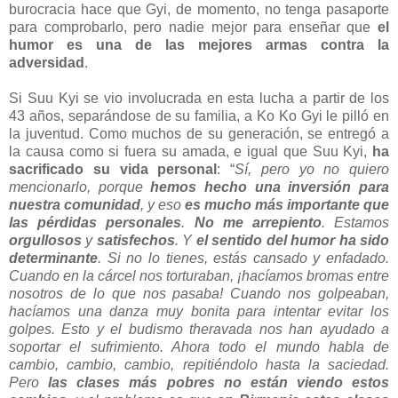
burocracia hace que Gyi, de momento, no tenga pasaporte
para comprobarlo, pero nadie mejor para enseñar que
el
humor es una de las mejores armas contra la
adversidad
.
Si Suu Kyi se vio involucrada en esta lucha a partir de los
43 años, separándose de su familia, a Ko Ko Gyi le pilló en
la juventud. Como muchos de su generación, se entregó a
la causa como si fuera su amada, e igual que Suu Kyi,
ha
sacrificado su vida personal
: “
Sí, pero yo no quiero
mencionarlo, porque
hemos hecho una inversión para
nuestra comunidad
, y eso
es mucho más importante que
las pérdidas personales
.
No me arrepiento
. Estamos
orgullosos
y
satisfechos
. Y
el sentido del humor ha sido
determinante
. Si no lo tienes, estás cansado y enfadado.
Cuando en la cárcel nos torturaban, ¡hacíamos bromas entre
nosotros de lo que nos pasaba! Cuando nos golpeaban,
hacíamos una danza muy bonita para intentar evitar los
golpes. Esto y el budismo theravada nos han ayudado a
soportar el sufrimiento. Ahora todo el mundo habla de
cambio, cambio, cambio, repitiéndolo hasta la saciedad.
Pero
las clases más pobres no están viendo estos