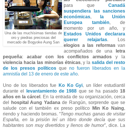
para que
Canadá
suspendiera las sanciones
económicas
,
la Unión
Europea también
, de
momento por un año, y
Una de las muchísimas tiendas de
Estados Unidos declarara
oro y piedras preciosas del
querer relajarlas
. Los
mercado de Bogyoke Aung San
elogios a las reformas
van
acompañados de una
letra
pequeña
:
acabar con los conflictos armados
y la
violencia hacia las minorías étnicas
, y la
salida del resto
de los presos políticos
que
no fueron liberados en la
amnistía del 13 de enero de este año
.
Uno de los liberados fue
Ko Ko Gyi
, un líder estudiantil
durante el
levantamiento de 1988
que se ha pasado
18
años en la cárcel
. En la entrada de su organización, cerca
del
hospital Aung Yadana
de Rangún, sorprende que se
salude con el también ex preso político
Min Ko Naing
,
riendo y haciendo bromas. “
Tengo muchas ganas de visitar
España, en la prisión leí un libro donde decía que sus
habitantes son muy divertidos y llenos de humor
”, dice. La