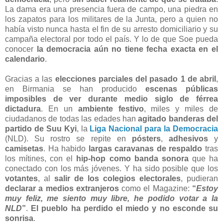
La dama era una presencia fuera de campo, una piedra en
los zapatos para los militares de la Junta, pero a quien no
había visto nunca hasta el fin de su arresto domiciliario y su
campaña electoral por todo el país. Y lo de que Soe pueda
conocer
la democracia aún no tiene fecha exacta en el
calendario
.
Gracias a las
elecciones parciales del pasado 1 de abril
,
en Birmania se han producido
escenas públicas
imposibles de ver durante medio siglo de férrea
dictadura
. En un
ambiente festivo
, miles y miles de
ciudadanos de todas las edades han
agitado banderas del
partido de Suu Kyi
, la
Liga Nacional para la Democracia
(NLD). Su rostro se repite en
pósters
,
adhesivos
y
camisetas
. Ha habido
largas caravanas de respaldo
tras
los mítines, con el
hip-hop como banda sonora
que ha
conectado con los más jóvenes. Y ha sido posible que los
votantes
, al
salir de los colegios electorales
, pudieran
declarar a medios extranjeros
como el Magazine:
“
Estoy
muy feliz, me siento muy libre, he podido votar a la
NLD
”
.
El pueblo ha perdido el miedo y no esconde su
sonrisa
.