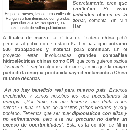
Secretamente, creo que
continúan
.
He visto
En pocos meses, las oscuras calles de
vehículos chinos en la
Rangún se han iluminado con grandes
zona
”, comenta Yin Min
pantallas que emiten spots y se
Han.
han llenado de vallas publicitarias
A
finales de marzo
, la oficina de frontera
china
pidió
permiso al gobierno del estado Kachin para
que entraran
500 trabajadores y material para continuar
. En el
proyecto están involucradas
grandes compañías
hidroeléctricas chinas como CPI
, que consiguieron pactos
“
insultantes
”, según algunos birmanos, como que
la mayor
parte de la energía producida vaya directamente a China
durante décadas
.
“
Así
no hay beneficio real para nuestro país
. Estamos
creciendo
, y somos nosotros los que
necesitamos la
energía
. ¿Por tanto, por qué tenemos que darla a los
chinos? China es uno de nuestros países vecinos, y muy
poblado. Tenemos que ser muy
diplomáticos con ellos
y
no enfrentarnos
, pero a la vez,
procurar no darles un
exceso de oportunidades
”. Esta es la opinión de
Minn