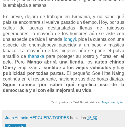
la embajada alemana.
En breve, dejará de trabajar en Birmania, y no sabe qué
país se encontrará si vuelve pasado un tiempo. Hoy, por sus
calles de aceras destartaladas llenas de ruidosos
generadores, la mayoría de los hombres aún se viste con
una especie de falda llamada
longyi
, pide la cuenta con una
especie de onomatopeya parecida a un beso y mastica
tabaco. La mayoría de las mujeres aún se pone el polvo
amarillo de
thanaka
para proteger su rostro y flores en el
pelo. Pero
Mango abrirá una tienda
, los
autos chinos
Chery
empiezan a
sustituir a los viejos vehículos
y hay
publicidad por todas partes
. El pequeño Soe Htet Naing
continúa en el restaurante, haciendo sus diez horas diarias.
Sigue curioso por saber qué significa eso de la
democracia y si con ella mejorará su vida
.
Texto y fotos de Txell Bonet, vistos en
Magazine digital
.
Juan Antonio HERGUERA TORRES
hacia las
15:30
Compartir