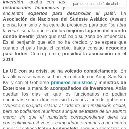
inversión
, acaba con las
partido el pasado 1 de abril
restricciones financieras
y
encuentra
expertos para desarrollar el país
”. La
Asociación de Naciones del Sudeste Asiático
(Asean)
piensa lo mismo y ha ejercido presiones para que “
se abra
la veda
”: señala que es
de los mejores lugares del mundo
donde invertir
(claro que está bajo su zona de influencia).
Es el benjamín que aún no ha crecido, y se espera que
cuando el país haga el cambio, traiga consigo
negocios
para todos
. Como premio,
presidirá la asociación en el
2014
.
La UE con su crisis, se ha volcado completamente
. En
las últimas semanas se han encontrado con Aung San Suu
Kyi y con el Gobierno
primeros ministros
y
ministros de
Exteriores
, a menudo
acompañados de inversores
. Atrás
quedan los días en que los funcionarios no podían
encontrarse con extranjeros sin la autorización del gobierno.
“
Nuestra embajada estaba al lado de una institución oficial,
pero no podíamos reunirnos aunque se tratara de un asunto
menor sin que el ministerio correspondiente diera su
consentimiento. A veces, comportaba semanas o no ocurría
nunca
”, confiesa
Katrin Frühinsfeld
, segunda secretaria de