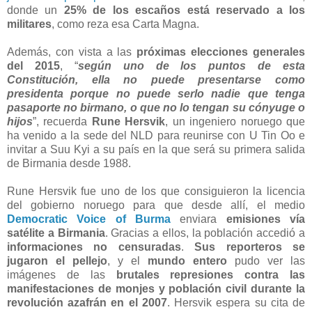
donde un
25% de los escaños está reservado a los
militares
, como reza esa Carta Magna.
Además, con vista a las
próximas elecciones generales
del 2015
, “
según uno de los puntos de esta
Constitución, ella no puede presentarse como
presidenta porque no puede serlo nadie que tenga
pasaporte no birmano, o que no lo tengan su cónyuge o
hijos
”, recuerda
Rune Hersvik
, un ingeniero noruego que
ha venido a la sede del NLD para reunirse con U Tin Oo e
invitar a Suu Kyi a su país en la que será su primera salida
de Birmania desde 1988.
Rune Hersvik fue uno de los que consiguieron la licencia
del gobierno noruego para que desde allí, el medio
Democratic Voice of Burma
enviara
emisiones vía
satélite a Birmania
. Gracias a ellos, la población accedió a
informaciones no censuradas
.
Sus reporteros se
jugaron el pellejo
, y el
mundo entero
pudo ver las
imágenes de las
brutales represiones contra las
manifestaciones de monjes y población civil durante la
revolución azafrán en el 2007
. Hersvik espera su cita de