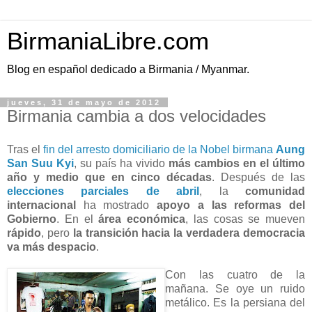
BirmaniaLibre.com
Blog en español dedicado a Birmania / Myanmar.
jueves, 31 de mayo de 2012
Birmania cambia a dos velocidades
Tras el
fin del arresto domiciliario de la Nobel birmana
Aung
San Suu Kyi
, su país ha vivido
más cambios en el último
año y medio que en cinco décadas
. Después de las
elecciones parciales de abril
, la
comunidad
internacional
ha mostrado
apoyo a las reformas del
Gobierno
. En el
área económica
, las cosas se mueven
rápido
, pero
la transición hacia la verdadera democracia
va más despacio
.
Con las cuatro de la
mañana. Se oye un ruido
metálico. Es la persiana del