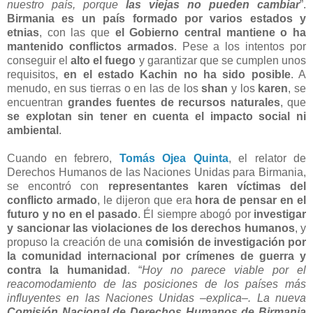
nuestro país, porque
las viejas no pueden cambiar
”.
Birmania es un país formado por varios estados y
etnias
, con las que
el Gobierno central mantiene o ha
mantenido conflictos armados
. Pese a los intentos por
conseguir el
alto el fuego
y garantizar que se cumplen unos
requisitos,
en el estado Kachin no ha sido posible
. A
menudo, en sus tierras o en las de los
shan
y los
karen
, se
encuentran
grandes fuentes de recursos naturales
, que
se explotan sin tener en cuenta el impacto social ni
ambiental
.
Cuando en febrero,
Tomás Ojea Quinta
, el relator de
Derechos Humanos de las Naciones Unidas para Birmania,
se encontró con
representantes karen víctimas del
conflicto armado
, le dijeron que era
hora de pensar en el
futuro y no en el pasado
. Él siempre abogó por
investigar
y sancionar las violaciones de los derechos humanos
, y
propuso la creación de una
comisión de investigación por
la comunidad internacional por crímenes de guerra y
contra la humanidad
. “
Hoy no parece viable por el
reacomodamiento de las posiciones de los países más
influyentes en las Naciones Unidas –explica–. La nueva
Comisión Nacional de Derechos Humanos de Birmania