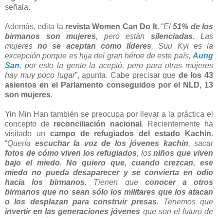
señala.
Además, edita la
revista Women Can Do It
. “
El
51% de los
birmanos son mujeres
, pero están
silenciadas
. Las
mujeres
no se aceptan como líderes
, Suu Kyi es la
excepción porque es hija del gran héroe de este país,
Aung
San
, por esto la gente la aceptó, pero para otras mujeres
hay muy poco lugar
”, apunta. Cabe precisar que
de los 43
asientos en el Parlamento conseguidos por el NLD, 13
son mujeres
.
Yin Min Han también se preocupa por llevar a la práctica el
concepto de
reconciliación nacional
. Recientemente ha
visitado un
campo de refugiados del estado Kachin
.
“
Quería
escuchar la voz de los jóvenes kachin
, sacar
fotos de cómo viven los refugiados
, los
niños que viven
bajo el miedo
.
No quiero que, cuando crezcan, ese
miedo no pueda desaparecer y se convierta en odio
hacia los birmanos
. Tienen que
conocer a otros
birmanos que no sean sólo los militares que los atacan
o los desplazan para construir presas
. Tenemos que
invertir en las generaciones jóvenes
que son el futuro de