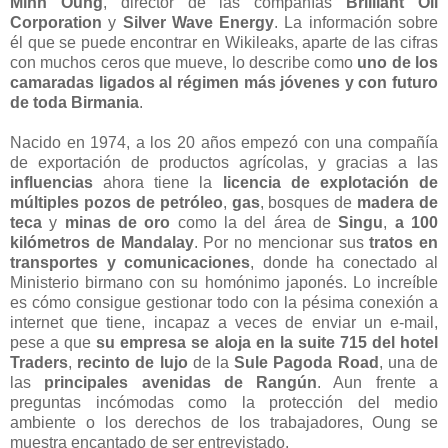
Minn Oung
, director de las compañías
Brilliant Oil
Corporation
y
Silver Wave Energy
. La información sobre
él que se puede encontrar en Wikileaks, aparte de las cifras
con muchos ceros que mueve, lo describe como
uno de los
camaradas ligados al régimen más jóvenes y con futuro
de toda Birmania
.
Nacido en 1974, a los 20 años empezó con una compañía
de exportación de productos agrícolas, y gracias a las
influencias
ahora tiene la
licencia de explotación de
múltiples pozos de petróleo
,
gas
, bosques de
madera de
teca
y
minas de oro
como la del área de
Singu
,
a 100
kilómetros de Mandalay
. Por no mencionar sus
tratos en
transportes y comunicaciones
, donde ha conectado al
Ministerio birmano con su homónimo japonés. Lo increíble
es cómo consigue gestionar todo con la pésima conexión a
internet que tiene, incapaz a veces de enviar un e-mail,
pese a que
su empresa se aloja en la suite 715 del hotel
Traders
,
recinto de lujo
de la
Sule Pagoda Road
, una de
las
principales avenidas de Rangún
. Aun frente a
preguntas incómodas como la protección del medio
ambiente o los derechos de los trabajadores, Oung se
muestra encantado de ser entrevistado.