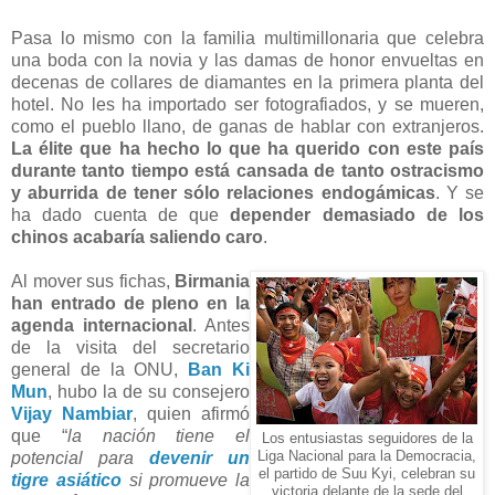
Pasa lo mismo con la familia multimillonaria que celebra
una boda con la novia y las damas de honor envueltas en
decenas de collares de diamantes en la primera planta del
hotel. No les ha importado ser fotografiados, y se mueren,
como el pueblo llano, de ganas de hablar con extranjeros.
La élite que ha hecho lo que ha querido con este país
durante tanto tiempo está cansada de tanto ostracismo
y aburrida de tener sólo relaciones endogámicas
. Y se
ha dado cuenta de que
depender demasiado de los
chinos acabaría saliendo caro
.
Al mover sus fichas,
Birmania
han entrado de pleno en la
agenda internacional
. Antes
de la visita del secretario
general de la ONU,
Ban Ki
Mun
, hubo la de su consejero
Vijay Nambiar
, quien afirmó
que “
la nación tiene el
Los entusiastas seguidores de la
potencial para
devenir un
Liga Nacional para la Democracia,
el partido de Suu Kyi, celebran su
tigre asiático
si promueve la
victoria delante de la sede del