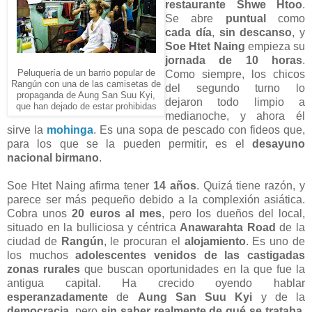
restaurante Shwe Htoo
.
Se abre
puntual
como
cada día
,
sin descanso
, y
Soe Htet Naing
empieza su
jornada de 10 horas
.
Peluquería de un barrio popular de
Como siempre, los chicos
Rangún con una de las camisetas de
del segundo turno lo
propaganda de Aung San Suu Kyi,
dejaron todo limpio a
que han dejado de estar prohibidas
medianoche, y ahora él
sirve la
mohinga
. Es una sopa de pescado con fideos que,
para los que se la pueden permitir, es el
desayuno
nacional birmano
.
Soe Htet Naing afirma tener
14 años
. Quizá tiene razón, y
parece ser más pequeño debido a la complexión asiática.
Cobra unos
20 euros al mes
, pero los dueños del local,
situado en la bulliciosa y céntrica
Anawarahta Road
de la
ciudad de
Rangún
, le procuran el
alojamiento
. Es uno de
los muchos
adolescentes venidos de las castigadas
zonas rurales
que buscan oportunidades en la que fue la
antigua capital. Ha crecido oyendo hablar
esperanzadamente
de
Aung San Suu Kyi
y de la
democracia
, pero
sin saber realmente de qué se trataba
.