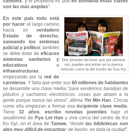
cambios
, y el problema es que
en Birmania estas clases
son las más amplias
”.
En este país todo está
por hacer
: el largo camino
hacia un
verdadero
Estado de derecho
,
saneando los sistemas
judicial y político
; también
se debe dotar de
eficaces
sistemas sanitarios y
Dos jóvenes lectoras que por primera
educativos
e
vez pueden encontrar en la prensa
noticias como la del triunfo de Suu Kyi
infraestructuras
,
empezando por la
red de
carreteras
. Y falta que entre sus
60 millones de habitantes
se desarrolle una clase media “
para vendernos baratijas de
plástico y cacharros electrónicos, cosas que atraen a la
gente porque nunca las vimos
”, afirma
Yin Min Han
. Chicas
como ella empiezan a formar esa
incipiente clase media
.
Tiene
32 años
,
escribe novelas juveniles
bajo el
seudónimo de
Pyo Let Han
y vive cerca del centro de Ko
Ko Gyi, en el área de
Tamwe
, “
donde
las bibliotecas son
algo muy difícil de encontrar
; de hecho, en toda la ciudad
”,