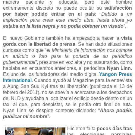
manera paciente y educada, pero este hombre
extremamente discreto no puede ocultar su
satisfacción
por haber podido entrar en el país
: “
Debido a mi
implicación para crear este medio libre, hasta ahora yo
estaba en la lista negra y no podía obtener un visado
”.
El nuevo Gobierno también ha empezado a hacer la
vista
gorda con la libertad de prensa
. Se han dado situaciones
curiosas como que “
el Ministerio de Información nos compre
un artículo o foto para la portada de su periódico
gubernamental
”, presume en voz alta y no susurrando, como
hablaba en encuentros anteriores, el periodista
Nyan Linn
.
Es uno de los fundadores del medio digital
Yangon Press
International
. Cuando ayudó al Magazine para la entrevista
a Aung San Suu Kyi tras su liberación (publicada el 13 de
febrero del 2011), no se atrevía a acercarse a los despachos
del NLD y ayudaba a localizar el edificio desde dentro de un
taxi al que, para despistar, se le pedía otro final de ruta.
Nyan Linn se despide contento diciendo: “
Ahora podéis
publicar mi nombre
”.
Hicieron falta
pocos días tras
las elecciones parciales