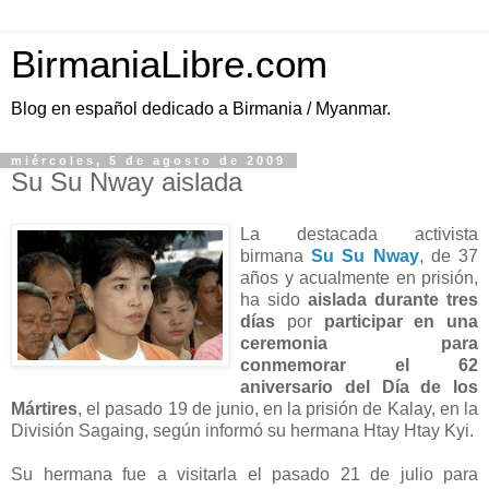
BirmaniaLibre.com
Blog en español dedicado a Birmania / Myanmar.
miércoles, 5 de agosto de 2009
Su Su Nway aislada
La destacada activista
birmana
Su Su Nway
, de 37
años y acualmente en prisión,
ha sido
aislada durante tres
días
por
participar en una
ceremonia para
conmemorar el 62
aniversario del Día de los
Mártires
, el pasado 19 de junio, en la prisión de Kalay, en la
División Sagaing, según informó su hermana Htay Htay Kyi.
Su hermana fue a visitarla el pasado 21 de julio para