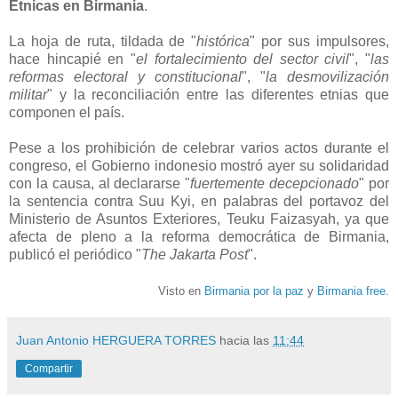
Étnicas en Birmania
.
La hoja de ruta, tildada de "
histórica
" por sus impulsores,
hace hincapié en "
el fortalecimiento del sector civil
", "
las
reformas electoral y constitucional
", "
la desmovilización
militar
" y la reconciliación entre las diferentes etnias que
componen el país.
Pese a los prohibición de celebrar varios actos durante el
congreso, el Gobierno indonesio mostró ayer su solidaridad
con la causa, al declararse "
fuertemente decepcionado
" por
la sentencia contra Suu Kyi, en palabras del portavoz del
Ministerio de Asuntos Exteriores, Teuku Faizasyah, ya que
afecta de pleno a la reforma democrática de Birmania,
publicó el periódico "
The Jakarta Post
".
Visto en
Birmania por la paz
y
Birmania free
.
Juan Antonio HERGUERA TORRES
hacia las
11:44
Compartir