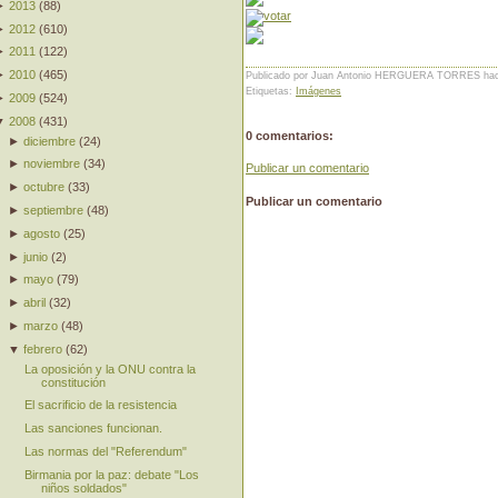
►
2013
(
88
)
►
2012
(
610
)
►
2011
(
122
)
►
2010
(
465
)
Publicado por Juan Antonio HERGUERA TORRES
ha
Etiquetas:
Imágenes
►
2009
(
524
)
▼
2008
(
431
)
0 comentarios:
►
diciembre
(
24
)
►
noviembre
(
34
)
Publicar un comentario
►
octubre
(
33
)
Publicar un comentario
►
septiembre
(
48
)
►
agosto
(
25
)
►
junio
(
2
)
►
mayo
(
79
)
►
abril
(
32
)
►
marzo
(
48
)
▼
febrero
(
62
)
La oposición y la ONU contra la
constitución
El sacrificio de la resistencia
Las sanciones funcionan.
Las normas del "Referendum"
Birmania por la paz: debate "Los
niños soldados"