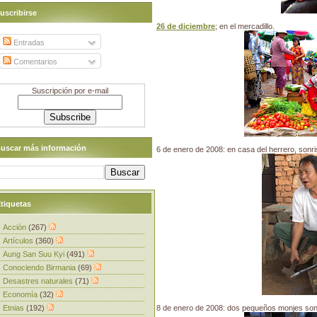
uscribirse
26 de diciembre
; en el mercadillo.
Entradas
Comentarios
Suscripción por e-mail
uscar más información
6 de enero de 2008: en casa del herrero, sonri
tiquetas
Acción
(267)
Artículos
(360)
Aung San Suu Kyi
(491)
Conociendo Birmania
(69)
Desastres naturales
(71)
Economía
(32)
Etnias
(192)
8 de enero de 2008: dos pequeños monjes sonr