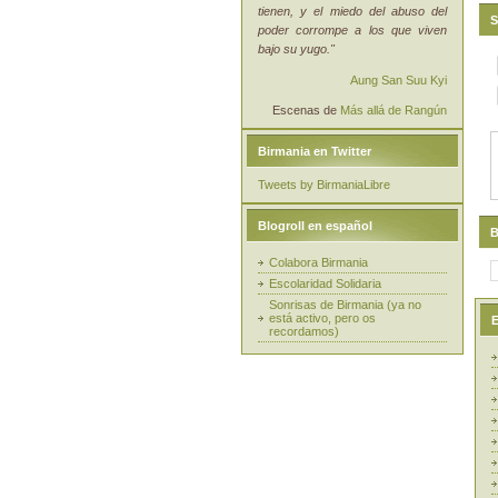
tienen, y el miedo del abuso del
S
poder corrompe a los que viven
bajo su yugo."
Aung San Suu Kyi
Escenas de
Más allá de Rangún
Birmania en Twitter
Tweets by BirmaniaLibre
Blogroll en español
B
Colabora Birmania
Escolaridad Solidaria
Sonrisas de Birmania (ya no
está activo, pero os
E
recordamos)