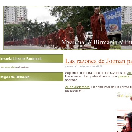
Myanmar // Birmania // B
Las razones de Jotman par
irmania Libre en Facebook
jueves, 21 de febrero de 2008
Birmania Libre
on Facebook
Seguimos con otra serie de las razones de
Jo
Hace unos días publicábamos una
primera p
migos de Birmania
sonrisas.
21 de diciembre
; un conductor de un carrito ti
para sonreír.