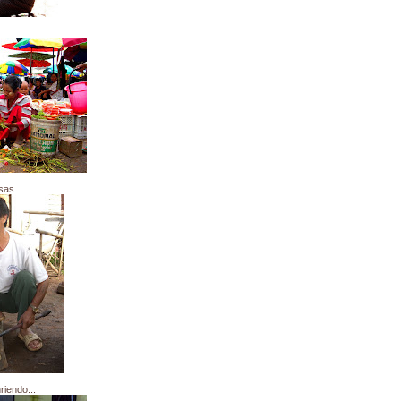
sas...
iendo...