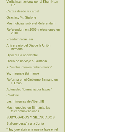
Vigilia internacional por U Khun Htun
Oo
Cartas desde la cárcel
Gracias, Mr. Stallone
Más noticias sobre el Referendum
Referendum en 2008 y elecciones en
2010
Freedom from fear
Aniversario del Día de la Unión
Birmana
Hipocresía occidental
Diario de un viaje a Birmania
¿Cuántos monjes deben morir?
Yo, magnate (birmano)
Reforma en el Gobierno Birmano en
el Exilio
Actualidad "Birmania por la paz"
Chinlone
Las miniguías de Albert [II]
Más negocios en Birmania: las
telecomunicaciones
SUBYUGADOS Y SILENCIADOS
Stallone desafía a la Junta
"Hay que abrir una nueva fase en el