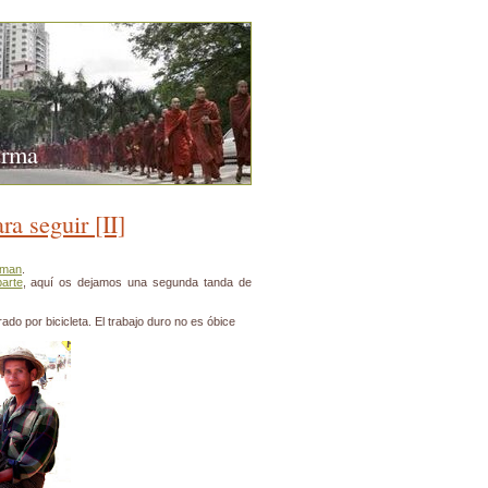
urma
a seguir [II]
tman
.
arte
, aquí os dejamos una segunda tanda de
rado por bicicleta. El trabajo duro no es óbice