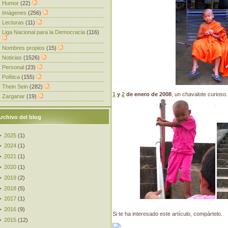
Humor
(22)
Imágenes
(256)
Lecturas
(11)
Liga Nacional para la Democracia
(116)
Nombres propios
(15)
Noticias
(1526)
Personal
(23)
Política
(155)
Thein Sein
(282)
1
y
2
de enero de 2008
, un chavalote curioso.
Zarganar
(19)
rchivo del blog
►
2025
(
1
)
►
2024
(
1
)
►
2021
(
1
)
►
2020
(
1
)
►
2019
(
2
)
►
2018
(
5
)
►
2017
(
1
)
►
2016
(
9
)
Si te ha interesado este artículo, compártelo.
►
2015
(
12
)