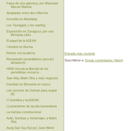
Falsa de una apertura, por Marwaan
Macan-Markar
Atrapadas entre dos infiernos
Incendio en Mandalay
Los Taunggok y los starling
Exposición en Zaragoza: por una
Birmania Libre
El papel de la ASEAN
I dreamt on Burma
Remar con la pierna
Entrada más reciente
Reclutando paramilitares para los
Suscribirse a:
Enviar comentarios (Atom)
dictadores
HRW vincula la libertad de los
periodistas encarce...
Saw Wai, Mahn Sha y más negocios
Gambari en Birmania en marzo
Las razones de Jotman para seguir
[II]
U Gambira y la ASEAN
LLamamiento de ayuda humanitaria
La trampa constitucional
Asilo, bombas y homenajes a Mahn
Sha
Aung San Suu Kyi por Jane Birkin