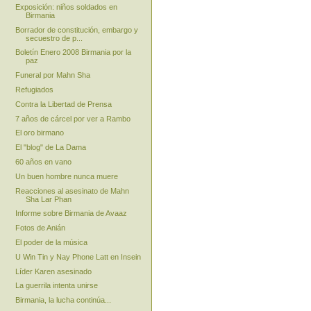
Exposición: niños soldados en
Birmania
Borrador de constitución, embargo y
secuestro de p...
Boletín Enero 2008 Birmania por la
paz
Funeral por Mahn Sha
Refugiados
Contra la Libertad de Prensa
7 años de cárcel por ver a Rambo
El oro birmano
El "blog" de La Dama
60 años en vano
Un buen hombre nunca muere
Reacciones al asesinato de Mahn
Sha Lar Phan
Informe sobre Birmania de Avaaz
Fotos de Anián
El poder de la música
U Win Tin y Nay Phone Latt en Insein
Líder Karen asesinado
La guerrila intenta unirse
Birmania, la lucha continúa...