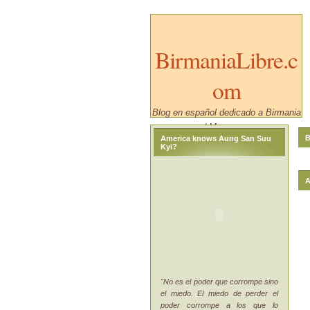
BirmaniaLibre.c
om
Blog en español dedicado a Birmania
/ Myanmar.
B
America knows Aung San Suu
Kyi?
A
"No es el poder que corrompe sino
el miedo. El miedo de perder el
poder corrompe a los que lo