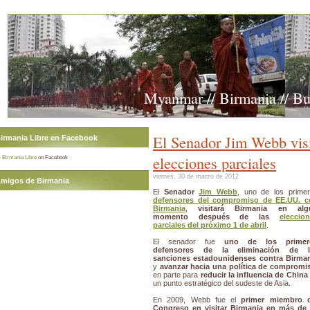
Myanmar // Birmania // B
El Senador Jim Webb visi
irmania Libre en Facebook
elecciones parciales
Birmania Libre
on Facebook
viernes, 30 de marzo de 2012
migos de Birmania
El
Senador
Jim Webb
, uno de los prime
defensores del compromiso de EE.UU. c
Birmania
,
visitará Birmania en alg
momento después de las
eleccio
parciales del próximo 1 de abril
.
El senador fue
uno de los primer
defensores de la eliminación de l
sanciones estadounidenses contra Birma
y
avanzar hacia una política de compromi
en parte para
reducir la influencia de China
un punto estratégico del sudeste de Asia.
En 2009, Webb fue el
primer miembro d
Congreso en visitar Birmania en más de