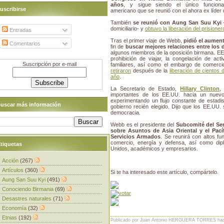
años
, y sigue siendo el único funciona
uscribirse
americano que se reunió con el ahora ex líder d
También
se reunió con Aung San Suu Kyi
domiciliario- y
obtuvo la liberación del prision
Entradas
Tras el primer viaje de Webb,
pidió el aumen
Comentarios
fin de
buscar mejores relaciones entre los
algunos miembros de la oposición birmana. EE
prohibición de viajar, la congelación de act
Suscripción por e-mail
familiares, así como el embargo de comerc
retiraron
después de la
liberación de cientos 
año
.
La Secretario de Estado,
Hillary Clinton
importantes de los EE.UU. hacia un nuev
experimentando un flujo constante de estadi
uscar más información
gobierno recién elegido. Dijo que los EE.UU.
democracia.
Webb es el presidente del
Subcomité del Sen
sobre Asuntos de Asia Oriental y el Pací
Servicios Armados
. Se reunirá con altos fu
comercio, energía y defensa, así como dipl
tiquetas
Unidos, académicos y empresarios.
Acción
(267)
Artículos
(360)
Si te ha interesado este artículo, compártelo.
Aung San Suu Kyi
(491)
Conociendo Birmania
(69)
Desastres naturales
(71)
Economía
(32)
Etnias
(192)
Publicado por Juan Antonio HERGUERA TORRES
ha