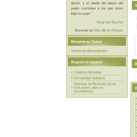
tienen, y el miedo del abuso del
S
poder corrompe a los que viven
bajo su yugo."
Aung San Suu Kyi
Escenas de
Más allá de Rangún
Birmania en Twitter
Tweets by BirmaniaLibre
Blogroll en español
B
Colabora Birmania
Escolaridad Solidaria
Sonrisas de Birmania (ya no
está activo, pero os
E
recordamos)