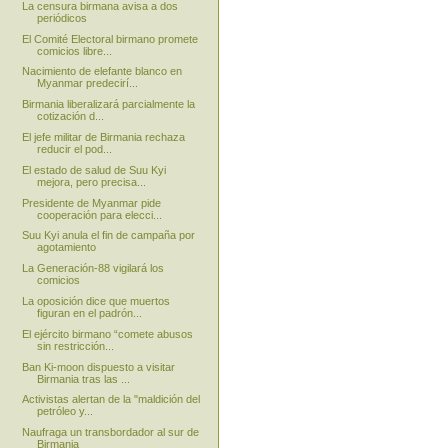
La censura birmana avisa a dos
periódicos
El Comité Electoral birmano promete
comicios libre...
Nacimiento de elefante blanco en
Myanmar predecirí...
Birmania liberalizará parcialmente la
cotización d...
El jefe militar de Birmania rechaza
reducir el pod...
El estado de salud de Suu Kyi
mejora, pero precisa...
Presidente de Myanmar pide
cooperación para elecci...
Suu Kyi anula el fin de campaña por
agotamiento
La Generación-88 vigilará los
comicios
La oposición dice que muertos
figuran en el padrón...
El ejército birmano “comete abusos
sin restricción...
Ban Ki-moon dispuesto a visitar
Birmania tras las ...
Activistas alertan de la "maldición del
petróleo y...
Naufraga un transbordador al sur de
Birmania