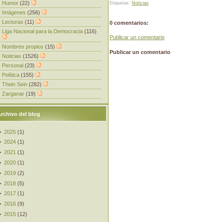
Humor
(22)
Etiquetas:
Noticias
Imágenes
(256)
Lecturas
(11)
0 comentarios:
Liga Nacional para la Democracia
(116)
Publicar un comentario
Nombres propios
(15)
Publicar un comentario
Noticias
(1526)
Personal
(23)
Política
(155)
Thein Sein
(282)
Zarganar
(19)
rchivo del blog
►
2025
(
1
)
►
2024
(
1
)
►
2021
(
1
)
►
2020
(
1
)
►
2019
(
2
)
►
2018
(
5
)
►
2017
(
1
)
►
2016
(
9
)
►
2015
(
12
)