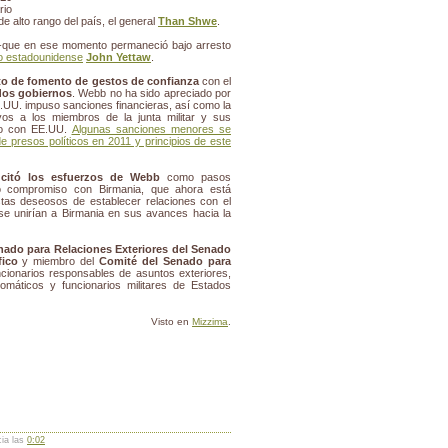
rio
e alto rango del país, el general
Than Shwe
.
-que en ese momento permaneció bajo arresto
ero estadounidense
John Yettaw
.
to de fomento de gestos de confianza
con el
 dos gobiernos
. Webb no ha sido apreciado por
.UU. impuso sanciones financieras, así como la
ivos a los miembros de la junta militar y sus
io con EE.UU.
Algunas sanciones menores se
de presos políticos en 2011 y principios de este
,
citó los esfuerzos de Webb
como pasos
o compromiso con Birmania, que ahora está
stas deseosos de establecer relaciones con el
 se unirían a Birmania en sus avances hacia la
ado para Relaciones Exteriores del Senado
fico
y miembro del
Comité del Senado para
ncionarios responsables de asuntos exteriores,
omáticos y funcionarios militares de Estados
Visto en
Mizzima
.
cia las
0:02