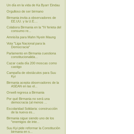
Un día en la vida de Ka Byarr Eindau
Orgulloso de ser birmano
Birmania invita a observadores de
EE.UU. y la U.E....
Colabora Birmania en la "IV ferieta del
consumo re...
Amnisíta para Mahn Nyein Maung
Vota "Liga Nacional para la
Democracia"
Parlamento en Birmania cuestiona
constitucionalida...
Cazar cada día 200 moscas como
castigo
Campaña de obstáculos para Suu
Kyi
Birmania acepta observadores de la
ASEAN en las el...
Orwell regresa a Birmania
Por qué Birmania no será una
democracia (al menos ...
Escolaridad Solidaria: construcción
de la nueva es...
Birmania sigue siendo uno de los
"enemigos de inte...
Suu Kyi pide reformar la Constitución
birmana en s...