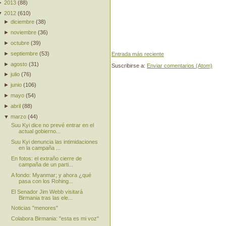
►
2013
(
88
)
▼
2012
(
610
)
►
diciembre
(
38
)
►
noviembre
(
36
)
►
octubre
(
39
)
►
septiembre
(
53
)
Entrada más reciente
►
agosto
(
31
)
Suscribirse a:
Enviar comentarios (Atom)
►
julio
(
76
)
►
junio
(
106
)
►
mayo
(
54
)
►
abril
(
88
)
▼
marzo
(
44
)
Suu Kyi dice no prevé entrar en el
actual gobierno...
Suu Kyi denuncia las intimidaciones
en la campaña ...
En fotos: el extraño cierre de
campaña de un parti...
A fondo: Myanmar; y ahora ¿qué
pasa con los Rohing...
El Senador Jim Webb visitará
Birmania tras las ele...
Noticias "menores"
Colabora Birmania: "esta es mi voz"