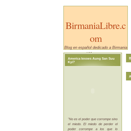
BirmaniaLibre.c
om
Blog en español dedicado a Birmania
/ Myanmar.
B
America knows Aung San Suu
Kyi?
A
"No es el poder que corrompe sino
el miedo. El miedo de perder el
poder corrompe a los que lo