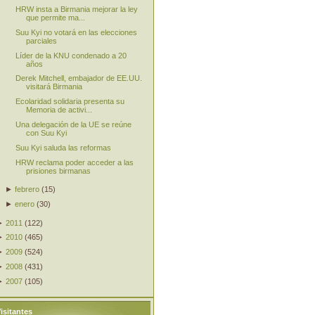
HRW insta a Birmania mejorar la ley
que permite ma...
Suu Kyi no votará en las elecciones
parciales
Líder de la KNU condenado a 20
años
Derek Mitchell, embajador de EE.UU.
visitará Birmania
Ecolaridad solidaria presenta su
Memoria de activi...
Una delegación de la UE se reúne
con Suu Kyi
Suu Kyi saluda las reformas
HRW reclama poder acceder a las
prisiones birmanas
►
febrero
(
15
)
►
enero
(
30
)
►
2011
(
122
)
►
2010
(
465
)
►
2009
(
524
)
►
2008
(
431
)
►
2007
(
105
)
isitantes