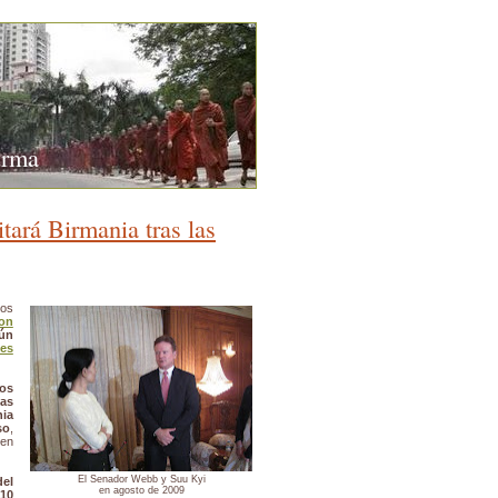
urma
tará Birmania tras las
ros
on
ún
nes
os
as
nia
so
,
en
El Senador Webb y Suu Kyi
el
en agosto de 2009
 10