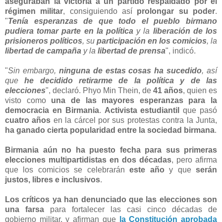
aseguraban la victoria a un partido respaldado por el
régimen militar
, consiguiendo así
prolongar su poder
.
"
Tenía esperanzas de que todo el pueblo birmano
pudiera tomar parte en la política
y la
liberación de los
prisioneros políticos
, su
participación en los comicios
, la
libertad de campaña
y la
libertad de prensa
", indicó.
"
Sin embargo,
ninguna de estas cosas ha sucedido
, así
que
he decidido retirarme de la política y de las
elecciones
", declaró. Phyo Min Thein, de
41 años
, quien es
visto como
una de las mayores esperanzas para la
democracia en Birmania
.
Activista estudiantil
que pasó
cuatro años
en la cárcel por sus protestas contra la Junta,
ha ganado cierta popularidad entre la sociedad birmana
.
Birmania aún no ha puesto fecha para sus primeras
elecciones multipartidistas en dos décadas
, pero afirma
que los comicios se celebrarán
este año
y que
serán
justos, libres e inclusivos
.
Los críticos ya han denunciado que las elecciones son
una farsa
para fortalecer las casi cinco décadas de
gobierno militar, y afirman que
la Constitución aprobada