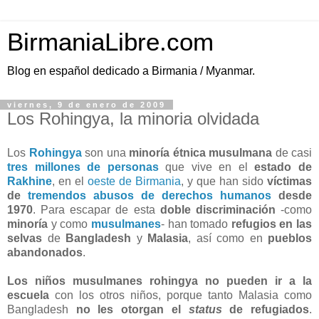
BirmaniaLibre.com
Blog en español dedicado a Birmania / Myanmar.
viernes, 9 de enero de 2009
Los Rohingya, la minoria olvidada
Los
Rohingya
son una
minoría étnica musulmana
de casi
tres millones de personas
que vive en el
estado de
Rakhine
, en el
oeste de Birmania
, y que han sido
víctimas
de
tremendos abusos de derechos humanos
desde
1970
. Para escapar de esta
doble discriminación
-como
minoría
y como
musulmanes
- han tomado
refugios en las
selvas
de
Bangladesh
y
Malasia
, así como en
pueblos
abandonados
.
Los niños musulmanes rohingya no pueden ir a la
escuela
con los otros niños, porque tanto Malasia como
Bangladesh
no les otorgan el
status
de refugiados
.