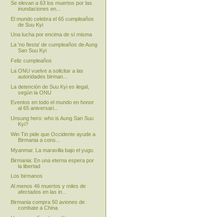
Se elevan a 63 los muertos por las
inundaciones en...
El mundo celebra el 65 cumpleaños
de Suu Kyi
Una lucha por encima de sí misma
La 'no fiesta' de cumpleaños de Aung
San Suu Kyi
Feliz cumpleaños
La ONU vuelve a solicitar a las
autoridades birman...
La detención de Suu Kyi es ilegal,
según la ONU
Eventos en todo el mundo en honor
al 65 aniversari...
Unsung hero: who is Aung San Suu
Kyi?
Win Tin pide que Occidente ayude a
Birmania a cons...
Myanmar. La maravilla bajo el yugo.
Birmania: En una eterna espera por
la libertad
Los birmanos
Al menos 46 muertos y miles de
afectados en las in...
Birmania compra 50 aviones de
combate a China