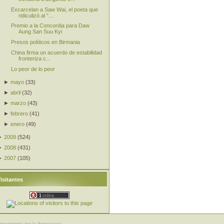
Excarcelan a Saw Wai, el poeta que
ridiculizó al "...
Premio a la Concordia para Daw
Aung San Suu Kyi
Presos políticos en Birmania
China firma un acuerdo de estabilidad
fronteriza c...
Lo peor de lo peor
►
mayo
(
33
)
►
abril
(
32
)
►
marzo
(
43
)
►
febrero
(
41
)
►
enero
(
49
)
►
2009
(
524
)
►
2008
(
431
)
►
2007
(
105
)
isitantes
movimiento por la democracia.