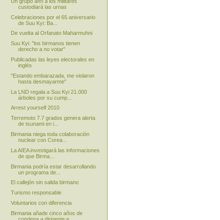
Un grupo afín a los militares
custodiará las urnas
Celebraciones por el 65 aniversario
de Suu Kyi: Ba...
De vuelta al Orfanato Maharmuhni
Suu Kyi: "los birmanos tienen
derecho a no votar"
Publicadas las leyes electorales en
inglés
"Estando embarazada, me violaron
hasta desmayarme"
La LND regala a Suu Kyi 21.000
árboles por su cump...
Arrest yourself 2010
Terremoto 7.7 grados genera alerta
de tsunami en i...
Birmania niega toda colaboración
nuclear con Corea...
La AIEA investigará las informaciones
de que Birma...
Birmania podría estar desarrollando
un programa de...
El callejón sin salida birmano
Turismo responsable
Voluntarios con diferencia
Birmania añade cinco años de
condena a dirigente e...