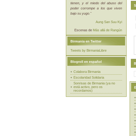
tienen, y el miedo del abuso del
S
poder corrompe a los que viven
bajo su yugo."
Aung San Suu Kyi
Escenas de
Más allá de Rangún
Birmania en Twitter
Tweets by BirmaniaLibre
Blogroll en español
B
Colabora Birmania
Escolaridad Solidaria
Sonrisas de Birmania (ya no
está activo, pero os
E
recordamos)