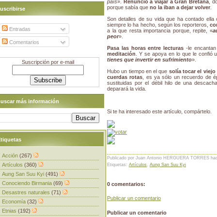
país
».
Renunció a viajar a Gran Bretaña
, 
porque sabía que
no la iban a dejar volver
.
uscribirse
Son detalles de su vida que ha contado ella 
siempre lo ha hecho, según los reporteros,
co
Entradas
a la que resta importancia porque, repite, «
a
peor
».
Comentarios
Pasa las horas entre lecturas
-le encantan
meditación
. Y se apoya en lo que le confió
tienes que invertir en sufrimiento
».
Suscripción por e-mail
Hubo un tiempo en el que
solía tocar el viej
cuerdas rotas
, es ya sólo un recuerdo de 
sustituidas por el débil hilo de una descach
deparará la vida.
uscar más información
Si te ha interesado este artículo, compártelo.
tiquetas
Acción
(267)
Publicado por Juan Antonio HERGUERA TORRES
ha
Artículos
(360)
Etiquetas:
Artículos
,
Aung San Suu Kyi
Aung San Suu Kyi
(491)
Conociendo Birmania
(69)
0 comentarios:
Desastres naturales
(71)
Publicar un comentario
Economía
(32)
Etnias
(192)
Publicar un comentario