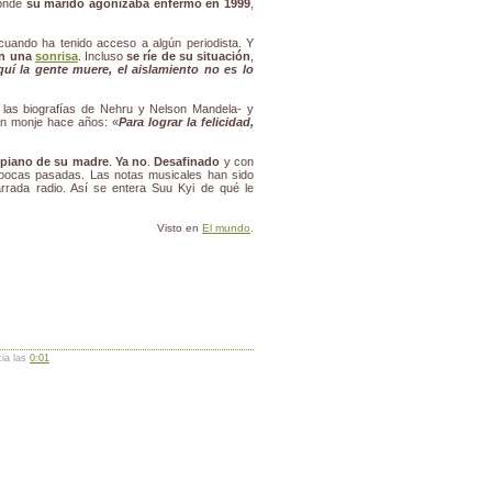
donde
su marido agonizaba enfermo en 1999
,
cuando ha tenido acceso a algún periodista. Y
n una
sonrisa
. Incluso
se ríe de su situación
,
quí la gente muere, el aislamiento no es lo
 las biografías de Nehru y Nelson Mandela- y
 un monje hace años: «
Para lograr la felicidad,
o piano de su madre
.
Ya no
.
Desafinado
y con
épocas pasadas. Las notas musicales han sido
arrada radio. Así se entera Suu Kyi de qué le
Visto en
El mundo
.
cia las
0:01