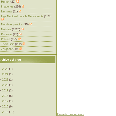
Humor
(22)
Imágenes
(256)
Lecturas
(11)
Liga Nacional para la Democracia
(116)
Nombres propios
(15)
Noticias
(1526)
Personal
(23)
Política
(155)
Thein Sein
(282)
Zarganar
(19)
rchivo del blog
►
2025
(
1
)
►
2024
(
1
)
►
2021
(
1
)
►
2020
(
1
)
►
2019
(
2
)
►
2018
(
5
)
►
2017
(
1
)
►
2016
(
9
)
►
2015
(
12
)
Entrada más reciente