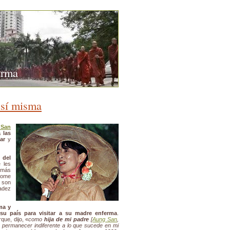
urma
 sí misma
 San
 las
ar
y
 del
e les
z más
come
 son
gadez
ma y
 su país para visitar a su madre enferma
.
ue, dijo, «
como
hija de mi padre
[
Aung San
,
o permanecer indiferente a lo que sucede en mi