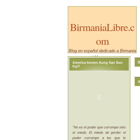
BirmaniaLibre.c
om
Blog en español dedicado a Birmania
/ Myanmar.
B
America knows Aung San Suu
Kyi?
A
"No es el poder que corrompe sino
el miedo. El miedo de perder el
poder corrompe a los que lo