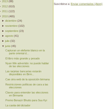
►
2013
(
88
)
Suscribirse a:
Enviar comentarios (Atom)
►
2012
(
610
)
►
2011
(
122
)
▼
2010
(
465
)
►
diciembre
(
24
)
►
noviembre
(
102
)
►
septiembre
(
23
)
►
agosto
(
41
)
►
julio
(
32
)
▼
junio
(
45
)
Capturan un elefante blanco en la
parte oriental d...
El libro más grande y pesado
Nyan Win advertido: no puede hablar
de las elecciones
Las tarjetas bancarias estarán
disponibles en Birm...
Cae otra web de la oposición birmana
Restricciones políticas de cara a las
elecciones
Claves para entender las elecciones
en Birmania
Premo Benazir Bhutto para Suu Kyi
La casita del dictador