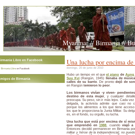
Myanmar // Birmania // B
Una lucha por encima de
irmania Libre en Facebook
domingo, 20 de junio de 2010
Birmania Libre
on Facebook
Hubo un tiempo en el que
el piano
de
Aung
Suu Kyi
(Rangún, 1945)
llenaba de música
migos de Birmania
calles de su barrio
. De pronto
dejó de son
en Rangún
temieron lo peor
.
Los birmanos vivían -y viven- pendientes
destino de esta mujer
, y cualquier detall
preocupa. Su peso, sin ir más lejos. Cada ve
delgada, la activista admite que casi no 
porque los alimentos a los que tiene acceso
los que le proporciona la Junta Militar. Su del
es, en el fondo, su orgullo, su lucha.
Una lucha que está por encima de sí mis
que emprendió en
1988
, cuando
viajó a
Entonces decidió permanecer en Birmania porq
militar y héroe de la independencia], no pued