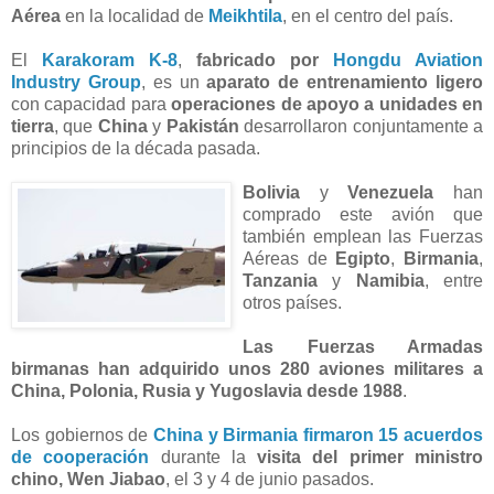
Aérea
en la localidad de
Meikhtila
, en el centro del país.
El
Karakoram K-8
,
fabricado por
Hongdu Aviation
Industry Group
, es un
aparato de entrenamiento ligero
con capacidad para
operaciones de apoyo a unidades en
tierra
, que
China
y
Pakistán
desarrollaron conjuntamente a
principios de la década pasada.
Bolivia
y
Venezuela
han
comprado este avión que
también emplean las Fuerzas
Aéreas de
Egipto
,
Birmania
,
Tanzania
y
Namibia
, entre
otros países.
Las Fuerzas Armadas
birmanas han adquirido unos 280 aviones militares a
China, Polonia, Rusia y Yugoslavia desde 1988
.
Los gobiernos de
China y Birmania firmaron 15 acuerdos
de cooperación
durante la
visita del primer ministro
chino, Wen Jiabao
, el 3 y 4 de junio pasados.