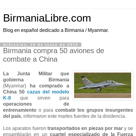
BirmaniaLibre.com
Blog en español dedicado a Birmania / Myanmar.
miércoles, 16 de junio de 2010
Birmania compra 50 aviones de
combate a China
La Junta Militar que
gobierna Birmania
(Myanmar)
ha comprado a
China 50
cazas del modelo
K-8
que sirven para
operaciones de
entrenamiento
o para
combatir los grupos insurgentes
del país
, informaron este martes fuentes de la disidencia.
Los aparatos fueron
transportados en piezas por mar
y se
ensamblarán en un
cuartel especializado de la Fuerza