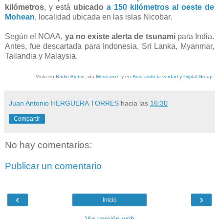
kilómetros
, y está
ubicado
a 150 kilómetros al oeste de
Mohean
, localidad ubicada en las islas Nicobar.
Según el NOAA,
ya no existe alerta de tsunami
para India.
Antes, fue descartada para Indonesia, Sri Lanka, Myanmar,
Tailandia y Malaysia.
Visto en
Radio Biobio
, vía
Meneame
, y en
Buscando la verdad
y
Digital Group
.
Juan Antonio HERGUERA TORRES
hacia las
16:30
Compartir
No hay comentarios:
Publicar un comentario
‹
›
Inicio
Ver versión web