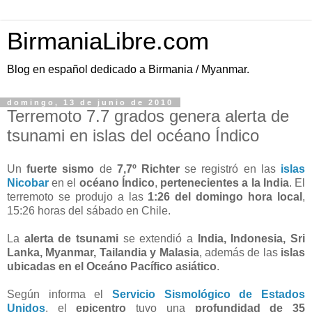
BirmaniaLibre.com
Blog en español dedicado a Birmania / Myanmar.
domingo, 13 de junio de 2010
Terremoto 7.7 grados genera alerta de
tsunami en islas del océano Índico
Un
fuerte sismo
de
7,7º Richter
se registró en las
islas
Nicobar
en el
océano Índico
,
pertenecientes a la India
. El
terremoto se produjo a las
1:26 del domingo hora local
,
15:26 horas del sábado en Chile.
La
alerta de tsunami
se extendió a
India, Indonesia, Sri
Lanka, Myanmar, Tailandia y Malasia
, además de las
islas
ubicadas en el Oceáno Pacífico asiático
.
Según informa el
Servicio Sismológico de Estados
Unidos
, el
epicentro
tuvo una
profundidad de 35