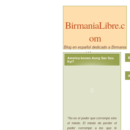
BirmaniaLibre.c
om
Blog en español dedicado a Birmania
/ Myanmar.
B
America knows Aung San Suu
Kyi?
A
"No es el poder que corrompe sino
el miedo. El miedo de perder el
poder corrompe a los que lo