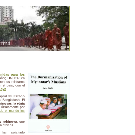
urma
nidas para los
añol; UNHCR en
con los ministros
 el país, con el
ngya
.
pital del
Estado
a Bangladesh. El
hingyas
, la
etnia
a últimamente por
do el mundo les
s rohingya
, que
a étnicas.
han solicitado