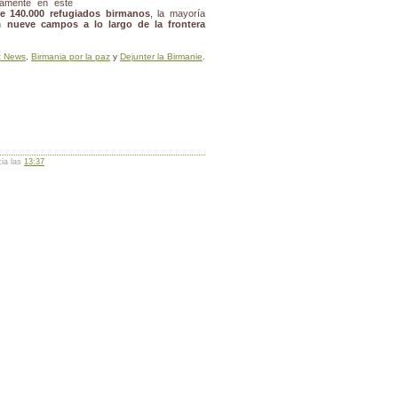
vamente en este
e 140.000 refugiados birmanos
, la mayoría
en
nueve campos a lo largo de la frontera
t News
,
Birmania por la paz
y
Dejunter la Birmanie
.
cia las
13:37