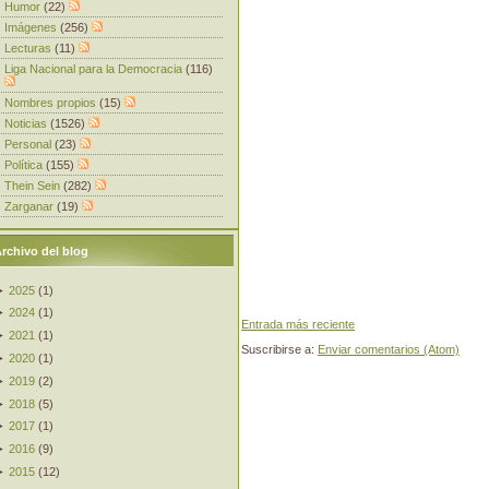
Humor
(22)
Imágenes
(256)
Lecturas
(11)
Liga Nacional para la Democracia
(116)
Nombres propios
(15)
Noticias
(1526)
Personal
(23)
Política
(155)
Thein Sein
(282)
Zarganar
(19)
rchivo del blog
►
2025
(
1
)
►
2024
(
1
)
Entrada más reciente
►
2021
(
1
)
Suscribirse a:
Enviar comentarios (Atom)
►
2020
(
1
)
►
2019
(
2
)
►
2018
(
5
)
►
2017
(
1
)
►
2016
(
9
)
►
2015
(
12
)