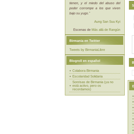
tienen, y el miedo del abuso del
S
poder corrompe a los que viven
bajo su yugo."
Aung San Suu Kyi
Escenas de
Más allá de Rangún
Birmania en Twitter
Tweets by BirmaniaLibre
Blogroll en español
B
Colabora Birmania
Escolaridad Solidaria
Sonrisas de Birmania (ya no
está activo, pero os
E
recordamos)