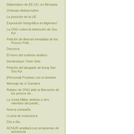
Diplomático de EE.UU. en Birmania
Orfanato Maharmuhni
La posición de la UE
Exposición fotográfica en Algemesí
La ONU sobre la detención de Suu
Kyi
Petición de libertad inmediata de los
Presos Polít...
Decesos
El muro del sudeste asiático
Dendrobium Thein Sein
Petición del abogado de Aung San
Suu Kyi
[Personal] Pruebas con el dominio
Mensaje de U Gambira
Relator de ONU pide la liberación de
los presos de...
La Junta Militar detiene a otro
miembro del partid...
Nueva campaña
LLama de esperanza
Día a día...
ACNUR ampliará sus programas de
asistencia