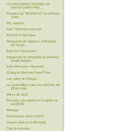
Los doce países 'enemigos de
internet' publicó Rep...
Premiere de "BURMA VJ" en el Reino
Unido
Pez vampiro
Feliz Tabaung la pyei nei
ACNUR en Birmania
Respuesta de Zapatero a Birmania
por la paz
Kyat rico; Kyat pobre
Inaugurado en Naypidaw un inmenso
templo budista
Entre Birmania y Myanmar
El blog de Wai Hnin Pwint Thon
Las calles de Rangún
La Junta Militar critica los informes de
EEUU sobr...
Marzo de 2010
Birmania, una piedra en el zapato de
la ASEAN
Melange
Movimientos hacia el 2010
Grupos étnicos en Birmania
Tras la tormenta