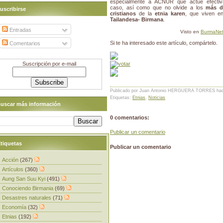
especialmente a ACNUR que actúe efecti
caso, así como que no olvide a los
más d
uscribirse
cristianos
de la
etnia karen
, que viven 
Tailandesa- Birmana
.
Entradas
Visto en
BurmaNe
Si te ha interesado este artículo, compártelo.
Comentarios
Suscripción por e-mail
Publicado por Juan Antonio HERGUERA TORRES
ha
Etiquetas:
Etnias
,
Noticias
uscar más información
0 comentarios:
Publicar un comentario
tiquetas
Publicar un comentario
Acción
(267)
Artículos
(360)
Aung San Suu Kyi
(491)
Conociendo Birmania
(69)
Desastres naturales
(71)
Economía
(32)
Etnias
(192)