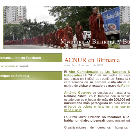
Myanmar // Birmania // B
ACNUR en Birmania
irmania Libre en Facebook
miércoles, 11 de marzo de 2009
Birmania Libre
on Facebook
El
Alto Comisionado de las Naciones U
Refugiados
(ACNUR en sus siglas en esp
migos de Birmania
sus siglas en inglés) se reunió en Birmania 
esta semana en
su primera visita oficial
en
motivo de
visitar el estado de mayoría
Rohi
António Guterres
se desplazara hasta la ca
Rakhine Sitwe
, en la frontera con la vecin
estado que es el hogar de
más de 200.000 ro
musulmana más perseguida
ha sido notici
el
barco de pobres emigrantes a los que to
negó el asilo
.
La Junta Militar Birmania
no reconoce a lo
hablan un dialecto bengalí
, como una minorí
Organizaciones de derechos humanos 