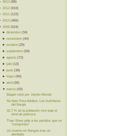
►
2013
(
88
)
►
2012
(
610
)
►
2011
(
122
)
►
2010
(
465
)
▼
2009
(
524
)
►
diciembre
(
34
)
►
noviembre
(
44
)
►
octubre
(
29
)
►
septiembre
(
58
)
►
agosto
(
72
)
►
julio
(
13
)
►
junio
(
39
)
►
mayo
(
94
)
►
abril
(
30
)
▼
marzo
(
43
)
Bagan visto por Jambo Mondo
No Apto Para Adultos: Los huérfanos
del Nargis
32,7 % de la población vive bajo el
nivel de pobreza
Than Shwe pide a los partidos que se
"comporten"
Un muerto en Rangún tras un
atentado