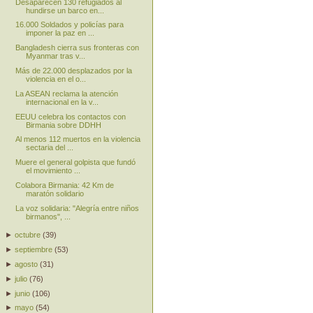
Desaparecen 130 refugiados al
hundirse un barco en...
16.000 Soldados y policías para
imponer la paz en ...
Bangladesh cierra sus fronteras con
Myanmar tras v...
Más de 22.000 desplazados por la
violencia en el o...
La ASEAN reclama la atención
internacional en la v...
EEUU celebra los contactos con
Birmania sobre DDHH
Al menos 112 muertos en la violencia
sectaria del ...
Muere el general golpista que fundó
el movimiento ...
Colabora Birmania: 42 Km de
maratón solidario
La voz solidaria: "Alegría entre niños
birmanos", ...
►
octubre
(
39
)
►
septiembre
(
53
)
►
agosto
(
31
)
►
julio
(
76
)
►
junio
(
106
)
►
mayo
(
54
)