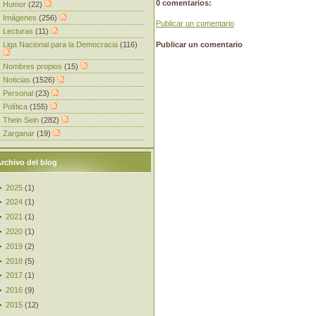
0 comentarios:
Humor
(22)
Imágenes
(256)
Publicar un comentario
Lecturas
(11)
Liga Nacional para la Democracia
(116)
Publicar un comentario
Nombres propios
(15)
Noticias
(1526)
Personal
(23)
Política
(155)
Thein Sein
(282)
Zarganar
(19)
rchivo del blog
►
2025
(
1
)
►
2024
(
1
)
►
2021
(
1
)
►
2020
(
1
)
►
2019
(
2
)
►
2018
(
5
)
►
2017
(
1
)
►
2016
(
9
)
►
2015
(
12
)