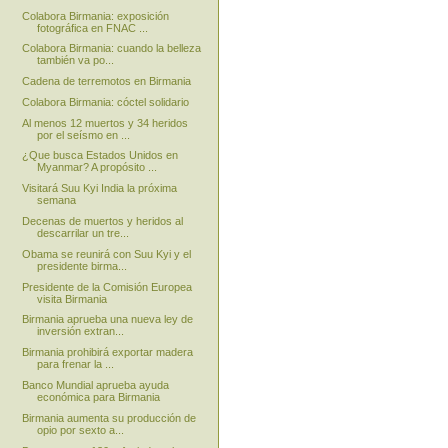
Colabora Birmania: exposición
fotográfica en FNAC ...
Colabora Birmania: cuando la belleza
también va po...
Cadena de terremotos en Birmania
Colabora Birmania: cóctel solidario
Al menos 12 muertos y 34 heridos
por el seísmo en ...
¿Que busca Estados Unidos en
Myanmar? A propósito ...
Visitará Suu Kyi India la próxima
semana
Decenas de muertos y heridos al
descarrilar un tre...
Obama se reunirá con Suu Kyi y el
presidente birma...
Presidente de la Comisión Europea
visita Birmania
Birmania aprueba una nueva ley de
inversión extran...
Birmania prohibirá exportar madera
para frenar la ...
Banco Mundial aprueba ayuda
económica para Birmania
Birmania aumenta su producción de
opio por sexto a...