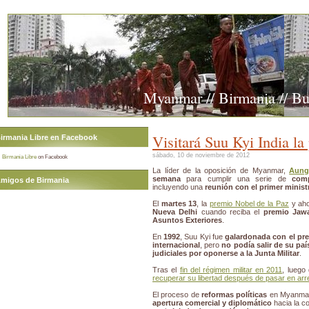
Myanmar // Birmania // B
Visitará Suu Kyi India l
irmania Libre en Facebook
sábado, 10 de noviembre de 2012
Birmania Libre
on Facebook
La líder de la oposición de Myanmar,
Aung
semana
para cumplir una serie de
comp
migos de Birmania
incluyendo una
reunión con el primer minis
El
martes 13
, la
premio Nobel de la Paz
y ah
Nueva Delhi
cuando reciba el
premio Jawa
Asuntos Exteriores
.
En
1992
, Suu Kyi fue
galardonada con el pr
internacional
, pero
no podía salir de su paí
judiciales por oponerse a la Junta Militar
.
Tras el
fin del régimen militar en 2011
, luego
recuperar su libertad después de pasar en arre
El proceso de
reformas políticas
en Myanmar 
apertura comercial y diplomático
hacia la c