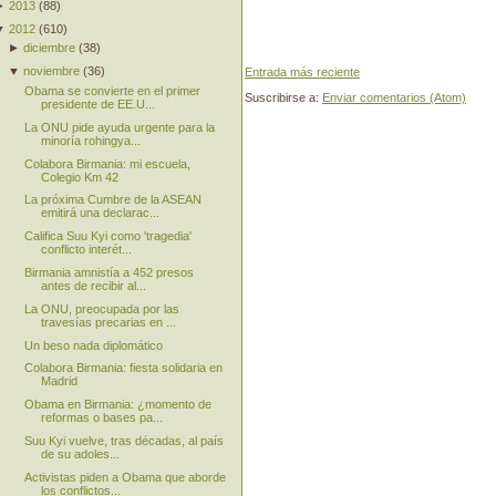
►
2013
(
88
)
▼
2012
(
610
)
►
diciembre
(
38
)
▼
noviembre
(
36
)
Entrada más reciente
Obama se convierte en el primer
Suscribirse a:
Enviar comentarios (Atom)
presidente de EE.U...
La ONU pide ayuda urgente para la
minoría rohingya...
Colabora Birmania: mi escuela,
Colegio Km 42
La próxima Cumbre de la ASEAN
emitirá una declarac...
Califica Suu Kyi como 'tragedia'
conflicto interét...
Birmania amnistía a 452 presos
antes de recibir al...
La ONU, preocupada por las
travesías precarias en ...
Un beso nada diplomático
Colabora Birmania: fiesta solidaria en
Madrid
Obama en Birmania: ¿momento de
reformas o bases pa...
Suu Kyi vuelve, tras décadas, al país
de su adoles...
Activistas piden a Obama que aborde
los conflictos...