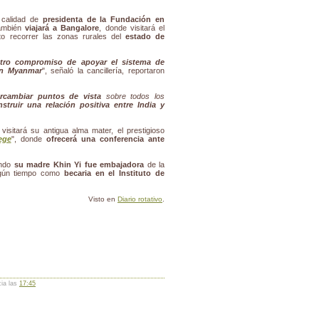
 calidad de
presidenta de la Fundación en
también
viajará a Bangalore
, donde visitará el
to recorrer las zonas rurales del
estado de
tro compromiso de apoyar el sistema de
 en Myanmar
", señaló la cancillería, reportaron
ercambiar puntos de vista
sobre todos los
nstruir una relación positiva entre India y
 visitará su antigua alma mater, el prestigioso
ege
", donde
ofrecerá una conferencia ante
ndo
su madre Khin Yi fue embajadora
de la
algún tiempo como
becaria en el Instituto de
Visto en
Diario rotativo
.
cia las
17:45