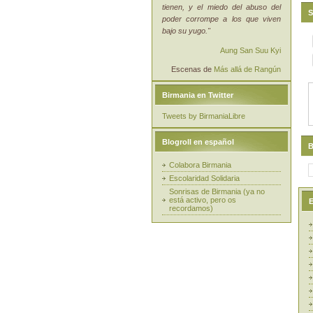
tienen, y el miedo del abuso del
S
poder corrompe a los que viven
bajo su yugo."
Aung San Suu Kyi
Escenas de
Más allá de Rangún
Birmania en Twitter
Tweets by BirmaniaLibre
Blogroll en español
B
Colabora Birmania
Escolaridad Solidaria
Sonrisas de Birmania (ya no
está activo, pero os
E
recordamos)