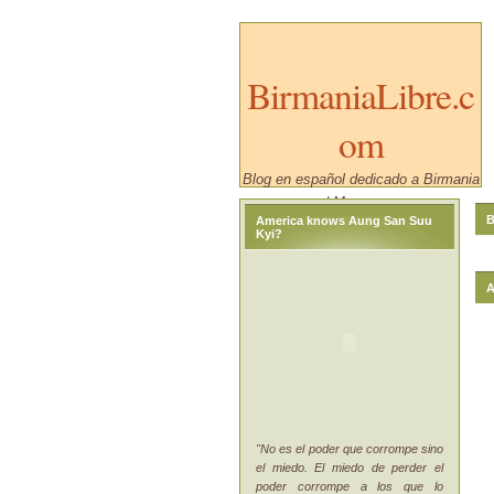
BirmaniaLibre.c
om
Blog en español dedicado a Birmania
/ Myanmar.
B
America knows Aung San Suu
Kyi?
A
"No es el poder que corrompe sino
el miedo. El miedo de perder el
poder corrompe a los que lo