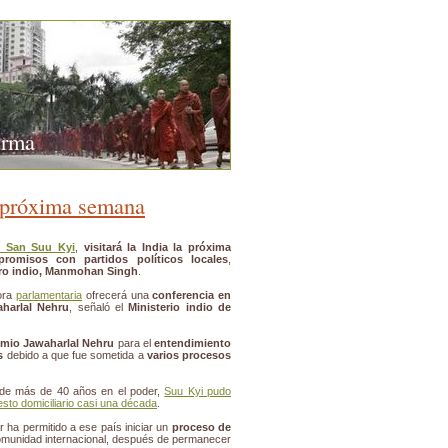
urma
a próxima semana
 San Suu Kyi
,
visitará la India la próxima
romisos con partidos políticos locales
,
tro indio, Manmohan Singh
.
ora
parlamentaria
ofrecerá una
conferencia en
harlal Nehru
, señaló el
Ministerio indio de
emio Jawaharlal Nehru
para el
entendimiento
s
debido a que fue sometida a
varios procesos
 de más de 40 años en el poder,
Suu Kyi pudo
sto domiciliario casi una década
.
ha permitido a ese país iniciar un
proceso de
omunidad internacional, después de permanecer