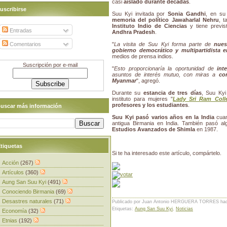
casi
aislado durante décadas
.
uscribirse
Suu Kyi invitada por
Sonia Gandhi
, en su
memoria del político Jawaharlal Nehru
, 
Instituto Indio de Ciencias
y tiene previs
Entradas
Andhra Pradesh
.
Comentarios
"
La visita de Suu Kyi forma parte de
nues
gobierno democrático y multipartidista
medios de prensa indios.
Suscripción por e-mail
"
Esto proporcionaría la oportunidad de
int
asuntos de interés mutuo, con miras a
co
Myanmar
", agregó.
Durante su
estancia de tres días
, Suu Kyi
instituto para mujeres "
Lady Sri Ram Coll
profesores y los estudiantes
.
uscar más información
Suu Kyi pasó varios años en la India
cua
antigua Birmania en India. También pasó 
Estudios Avanzados de Shimla
en 1987.
tiquetas
Si te ha interesado este artículo, compártelo.
Acción
(267)
Artículos
(360)
Aung San Suu Kyi
(491)
Conociendo Birmania
(69)
Desastres naturales
(71)
Publicado por Juan Antonio HERGUERA TORRES
ha
Etiquetas:
Aung San Suu Kyi
,
Noticias
Economía
(32)
Etnias
(192)