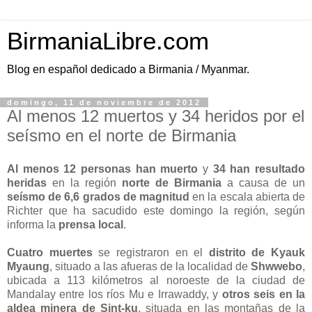
BirmaniaLibre.com
Blog en español dedicado a Birmania / Myanmar.
domingo, 11 de noviembre de 2012
Al menos 12 muertos y 34 heridos por el
seísmo en el norte de Birmania
Al menos 12 personas han muerto
y
34 han resultado
heridas
en la región
norte de Birmania
a causa de un
seísmo de 6,6 grados de magnitud
en la escala abierta de
Richter que ha sacudido este domingo la región, según
informa la
prensa local
.
Cuatro muertes
se registraron en el
distrito de Kyauk
Myaung
, situado a las afueras de la localidad de
Shwwebo
,
ubicada a 113 kilómetros al noroeste de la ciudad de
Mandalay entre los ríos Mu e Irrawaddy, y
otros seis en la
aldea minera de Sint-ku
, situada en las montañas de la