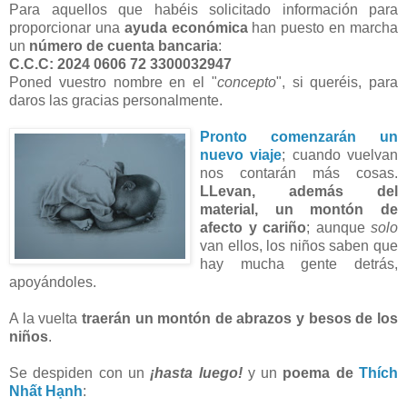
Para aquellos que habéis solicitado información para
proporcionar una
ayuda económica
han puesto en marcha
un
número de cuenta bancaria
:
C.C.C: 2024 0606 72 3300032947
Poned vuestro nombre en el "
concepto
", si queréis, para
daros las gracias personalmente.
Pronto comenzarán un
nuevo viaje
; cuando vuelvan
nos contarán más cosas.
LLevan, además del
material, un montón de
afecto y cariño
; aunque
solo
van ellos, los niños saben que
hay mucha gente detrás,
apoyándoles.
A la vuelta
traerán un montón de abrazos y besos de los
niños
.
Se despiden con un
¡hasta luego!
y un
poema de
Thích
Nhất Hạnh
: