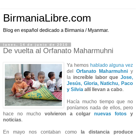
BirmaniaLibre.com
Blog en español dedicado a Birmania / Myanmar.
lunes, 14 de junio de 2010
De vuelta al Orfanato Maharmuhni
Ya hemos
hablado
alguna
vez
del
Orfanato Maharmuhni
y
la
increíble labor que
Jose,
Jesús, Gloria, Natichu, Paco
y Silvia
allí llevan a cabo
.
Hacía mucho tiempo que no
poníamos nada de ellos, pero
hace no mucho
volvieron a colgar
nuevas fotos
y
noticias
.
En mayo nos contaban como
la distancia produce