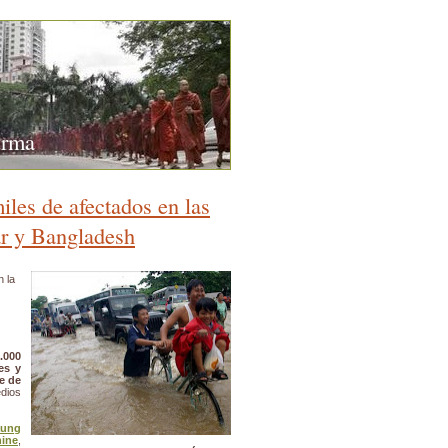
urma
les de afectados en las
r y Bangladesh
 la
.000
es y
e de
dios
aung
ine
,