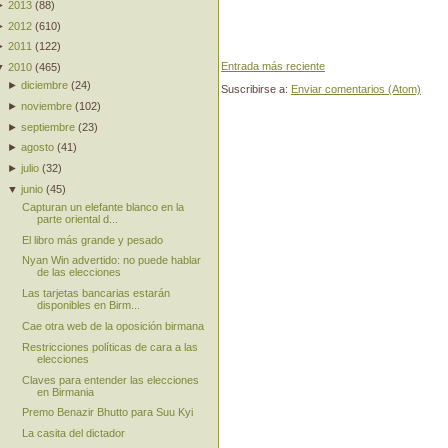
►
2013
(
88
)
►
2012
(
610
)
►
2011
(
122
)
Entrada más reciente
▼
2010
(
465
)
►
diciembre
(
24
)
Suscribirse a:
Enviar comentarios (Atom)
►
noviembre
(
102
)
►
septiembre
(
23
)
►
agosto
(
41
)
►
julio
(
32
)
▼
junio
(
45
)
Capturan un elefante blanco en la
parte oriental d...
El libro más grande y pesado
Nyan Win advertido: no puede hablar
de las elecciones
Las tarjetas bancarias estarán
disponibles en Birm...
Cae otra web de la oposición birmana
Restricciones políticas de cara a las
elecciones
Claves para entender las elecciones
en Birmania
Premo Benazir Bhutto para Suu Kyi
La casita del dictador