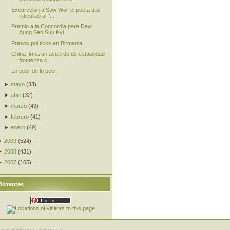
Excarcelan a Saw Wai, el poeta que
ridiculizó al "...
Premio a la Concordia para Daw
Aung San Suu Kyi
Presos políticos en Birmania
China firma un acuerdo de estabilidad
fronteriza c...
Lo peor de lo peor
►
mayo
(
33
)
►
abril
(
32
)
►
marzo
(
43
)
►
febrero
(
41
)
►
enero
(
49
)
►
2009
(
524
)
►
2008
(
431
)
►
2007
(
105
)
isitantes
movimiento por la democracia.