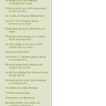
Un grupo afín a los militares
custodiará las urnas
Celebraciones por el 65 aniversario
de Suu Kyi: Ba...
De vuelta al Orfanato Maharmuhni
Suu Kyi: "los birmanos tienen
derecho a no votar"
Publicadas las leyes electorales en
inglés
"Estando embarazada, me violaron
hasta desmayarme"
La LND regala a Suu Kyi 21.000
árboles por su cump...
Arrest yourself 2010
Terremoto 7.7 grados genera alerta
de tsunami en i...
Birmania niega toda colaboración
nuclear con Corea...
La AIEA investigará las informaciones
de que Birma...
Birmania podría estar desarrollando
un programa de...
El callejón sin salida birmano
Turismo responsable
Voluntarios con diferencia
Birmania añade cinco años de
condena a dirigente e...