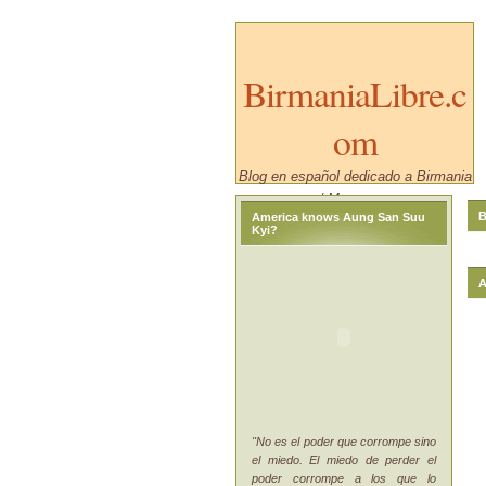
BirmaniaLibre.c
om
Blog en español dedicado a Birmania
/ Myanmar.
B
America knows Aung San Suu
Kyi?
A
"No es el poder que corrompe sino
el miedo. El miedo de perder el
poder corrompe a los que lo