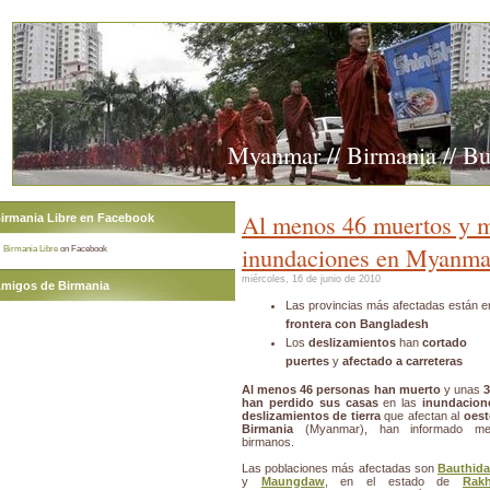
Myanmar // Birmania // B
Al menos 46 muertos y mi
irmania Libre en Facebook
inundaciones en Myanma
Birmania Libre
on Facebook
miércoles, 16 de junio de 2010
migos de Birmania
Las provincias más afectadas están en
frontera con Bangladesh
Los
deslizamientos
han
cortado
puertes
y
afectado a carreteras
Al menos 46 personas han muerto
y unas
3
han perdido sus casas
en las
inundacion
deslizamientos de tierra
que afectan al
oest
Birmania
(Myanmar), han informado me
birmanos.
Las poblaciones más afectadas son
Bauthid
y
Maungdaw
, en el estado de
Rakh