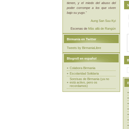
tienen, y el miedo del abuso del
S
poder corrompe a los que viven
bajo su yugo."
Aung San Suu Kyi
Escenas de
Más allá de Rangún
Birmania en Twitter
Tweets by BirmaniaLibre
Blogroll en español
B
Colabora Birmania
Escolaridad Solidaria
Sonrisas de Birmania (ya no
está activo, pero os
E
recordamos)