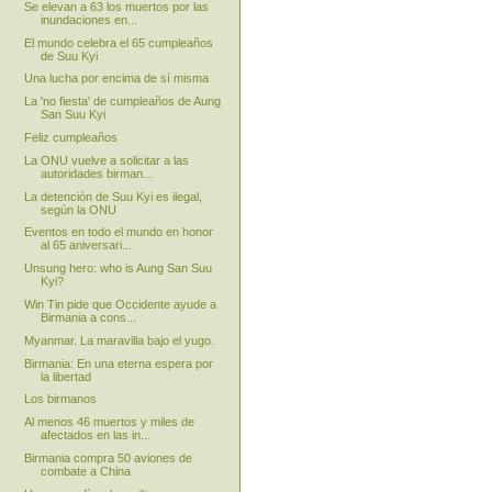
Se elevan a 63 los muertos por las
inundaciones en...
El mundo celebra el 65 cumpleaños
de Suu Kyi
Una lucha por encima de sí misma
La 'no fiesta' de cumpleaños de Aung
San Suu Kyi
Feliz cumpleaños
La ONU vuelve a solicitar a las
autoridades birman...
La detención de Suu Kyi es ilegal,
según la ONU
Eventos en todo el mundo en honor
al 65 aniversari...
Unsung hero: who is Aung San Suu
Kyi?
Win Tin pide que Occidente ayude a
Birmania a cons...
Myanmar. La maravilla bajo el yugo.
Birmania: En una eterna espera por
la libertad
Los birmanos
Al menos 46 muertos y miles de
afectados en las in...
Birmania compra 50 aviones de
combate a China