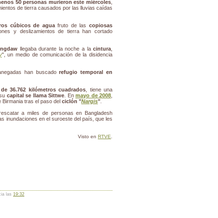
menos 50 personas murieron este miércoles
,
mientos de tierra causados por las lluvias caídas
tros cúbicos de agua
fruto de las
copiosas
ones y deslizamientos de tierra han cortado
.
ungdaw
llegaba durante la noche a la
cintura
,
y
", un medio de comunicación de la disidencia
 anegadas han buscado
refugio temporal en
 de 36.762 kilómetros cuadrados
, tiene una
su
capital se llama Sittwe
. En
mayo de 2008
,
e Birmania tras el paso del
ciclón "
Nargis
"
.
 rescatar a miles de personas en Bangladesh
as inundaciones en el suroeste del país, que les
Visto en
RTVE
.
cia las
19:32