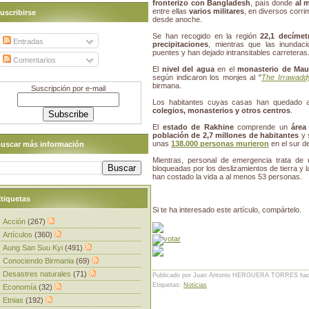
fronterizo con Bangladesh
, país donde
al 
entre ellas
varios militares
, en diversos corri
uscribirse
desde anoche.
Se han recogido en la región
22,1 decíme
Entradas
precipitaciones
, mientras que las inundaci
puentes y han dejado intransitables carreteras
Comentarios
El
nivel del agua
en el
monasterio de Ma
según indicaron los monjes al "
The Irrawadd
birmana.
Suscripción por e-mail
Los habitantes cuyas casas han quedado
colegios, monasterios y otros centros
.
El
estado de Rakhine
comprende un
área
población de 2,7 millones de habitantes
y 
unas
138.000 personas murieron
en el sur d
uscar más información
Mientras, personal de emergencia trata de
bloqueadas por los deslizamientos de tierra y l
han costado la vida a al menos 53 personas.
tiquetas
Si te ha interesado este artículo, compártelo.
Acción
(267)
Artículos
(360)
Aung San Suu Kyi
(491)
Conociendo Birmania
(69)
Desastres naturales
(71)
Publicado por Juan Antonio HERGUERA TORRES
ha
Etiquetas:
Noticias
Economía
(32)
Etnias
(192)