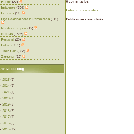
0 comentarios:
Humor
(22)
Imágenes
(256)
Publicar un comentario
Lecturas
(11)
Liga Nacional para la Democracia
(116)
Publicar un comentario
Nombres propios
(15)
Noticias
(1526)
Personal
(23)
Política
(155)
Thein Sein
(282)
Zarganar
(19)
rchivo del blog
►
2025
(
1
)
►
2024
(
1
)
►
2021
(
1
)
►
2020
(
1
)
►
2019
(
2
)
►
2018
(
5
)
►
2017
(
1
)
►
2016
(
9
)
►
2015
(
12
)