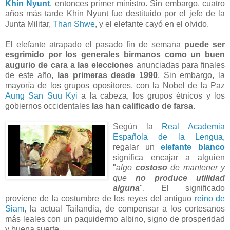
Khin Nyunt
, entonces primer ministro. Sin embargo, cuatro
años más tarde Khin Nyunt fue destituido por el jefe de la
Junta Militar,
Than Shwe
, y el elefante cayó en el olvido.
El elefante atrapado el pasado fin de semana
puede ser
esgrimido por los generales birmanos como un buen
augurio de cara a las elecciones
anunciadas para finales
de este año,
las primeras desde 1990
. Sin embargo, la
mayoría de los grupos opositores, con la Nobel de la Paz
Aung San Suu Kyi
a la cabeza, los grupos étnicos y los
gobiernos occidentales
las han calificado de farsa
.
Según la
Real Academia
Española de la Lengua
,
regalar un
elefante blanco
significa encajar a alguien
"
algo
costoso
de mantener y
que
no produce utilidad
alguna
". El significado
proviene de la costumbre de los reyes del antiguo
reino de
Siam
, la actual Tailandia, de compensar a los cortesanos
más leales con un paquidermo albino, signo de prosperidad
y buena suerte.