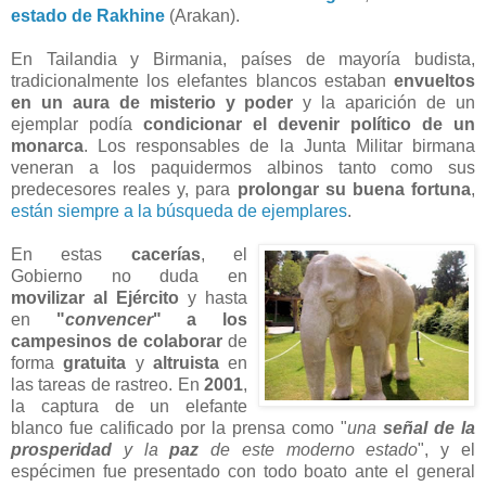
estado de Rakhine
(Arakan).
En Tailandia y Birmania, países de mayoría budista,
tradicionalmente los elefantes blancos estaban
envueltos
en un aura de misterio y poder
y la aparición de un
ejemplar podía
condicionar el devenir político de un
monarca
. Los responsables de la Junta Militar birmana
veneran a los paquidermos albinos tanto como sus
predecesores reales y, para
prolongar su buena fortuna
,
están siempre a la búsqueda de ejemplares
.
En estas
cacerías
, el
Gobierno no duda en
movilizar al Ejército
y hasta
en
"
convencer
" a los
campesinos de colaborar
de
forma
gratuita
y
altruista
en
las tareas de rastreo. En
2001
,
la captura de un elefante
blanco fue calificado por la prensa como "
una
señal de la
prosperidad
y la
paz
de este moderno estado
", y el
espécimen fue presentado con todo boato ante el general