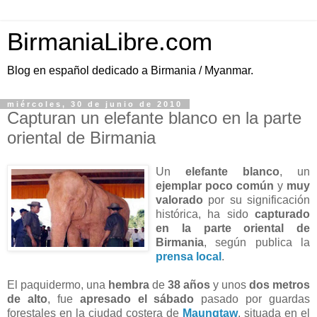
BirmaniaLibre.com
Blog en español dedicado a Birmania / Myanmar.
miércoles, 30 de junio de 2010
Capturan un elefante blanco en la parte
oriental de Birmania
Un
elefante blanco
, un
ejemplar poco común
y
muy
valorado
por su significación
histórica, ha sido
capturado
en la parte oriental de
Birmania
, según publica la
prensa local
.
El paquidermo, una
hembra
de
38 años
y unos
dos metros
de alto
, fue
apresado el sábado
pasado por guardas
forestales en la ciudad costera de
Maungtaw
, situada en el