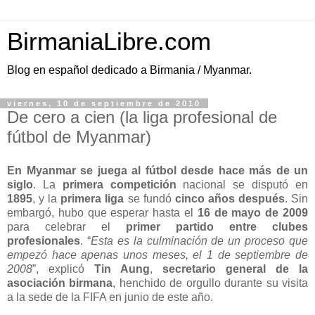
BirmaniaLibre.com
Blog en español dedicado a Birmania / Myanmar.
viernes, 10 de septiembre de 2010
De cero a cien (la liga profesional de
fútbol de Myanmar)
En Myanmar se juega al fútbol desde hace más de un
siglo
. La
primera competición
nacional se disputó en
1895
, y la
primera liga
se fundó
cinco años después
. Sin
embargó, hubo que esperar hasta el
16 de mayo de 2009
para celebrar el
primer partido entre clubes
profesionales
. “
Esta es la culminación de un proceso que
empezó hace apenas unos meses, el 1 de septiembre de
2008
”, explicó
Tin Aung
,
secretario general de la
asociación birmana
, henchido de orgullo durante su visita
a la sede de la FIFA en junio de este año.