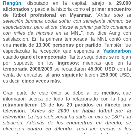
Rangún
, disputado en la capital, atrajo a
29.000
aficionados
y pasó a la historia como
el primer encuentro
de fútbol profesional en Myanmar
. “
Antes sólo la
selección birmana podía soñar con semejante número de
espectadores, pero ahora, desde el primer partido contamos
con miles de hinchas en la
MNL”, nos dice Aung con
satisfacción. En la primera temporada, la MNL contó con
una
media de 13.000 personas por partido
. También fue
espectacular la recepción que esperaba al
Yadanarbon
cuando
ganó el campeonato
. Tantos seguidores se reflejan
por supuesto en los
ingresos
: mientras que en la
temporada 2008/2009
se recaudaron
45.000 USD
con la
venta de entradas, al
año siguiente
fueron
250.000 USD
,
es decir,
cinco veces más
.
Gran parte de este éxito se debe a los
medios
, que
informaron acerca de todo lo relacionado con la liga y
retransmitieron 13 de los 29 partidos en directo por
televisión
. “
Antes de 2009 no había fútbol por la
televisión
. La liga profesional ha dado un giro de 180º a la
situación. Además de los
encuentros en directo
, se
ofrecieron
cuatro en diferido
. Todo fue gracias a los