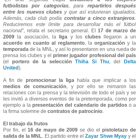
futbolistas por categorías
, para
repartirlos después
entre los nuevos clubes
y que así estuvieran igualados.
Además, cada club podía
contratar a cinco extranjeros
.
Reduciremos este límite para desarrollar más el fútbol
nacional
”, relata el secretario general. El
17 de marzo de
2009
la asociación, la
liga
y los
clubes
llegaron a un
acuerdo en cuanto al reglamento
, la
organización
y la
temporada
de la MNL, y así lo presentaron en una rueda de
prensa los clubes y el
primer jugador profesional del país
(el
portero de la selección
Thiha Si Thu
, del
Delta
United
).
A fin de
promocionar la liga
había que implicar a los
medios de comunicación
, y por ello se mimaron las
relaciones con la prensa y la televisión de todo el país y se
les invitó a diversos eventos de la pretemporada, como por
ejemplo a la
presentación del calendario de partidos
o a
la firma solemne de
contratos de patrocinio
.
El trabajo da frutos
Por fin, el
16 de mayo de 2009
se dio el
pistoletazo de
salida de la MNL
. El partido entre el
Zayar Shwe Myay
y el