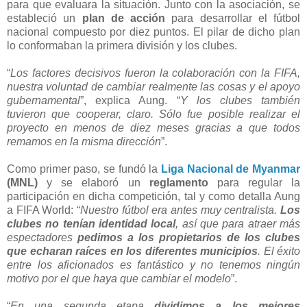
para que evaluara la situación. Junto con la asociación, se
estableció un
plan de acción
para desarrollar el fútbol
nacional compuesto por diez puntos. El pilar de dicho plan
lo conformaban la primera división y los clubes.
“
Los factores decisivos fueron la colaboración con la FIFA,
nuestra voluntad de cambiar realmente las cosas y el apoyo
gubernamental
”, explica Aung. “
Y los clubes también
tuvieron que cooperar, claro. Sólo fue posible realizar el
proyecto en menos de diez meses gracias a que todos
remamos en la misma dirección
”.
Como primer paso, se fundó la
Liga Nacional de Myanmar
(MNL)
y se elaboró un
reglamento
para regular la
participación en dicha competición, tal y como detalla Aung
a FIFA World: “
Nuestro fútbol era antes muy centralista.
Los
clubes no tenían identidad local
, así que para atraer más
espectadores
pedimos a los propietarios de los clubes
que echaran raíces en los diferentes municipios
. El éxito
entre los aficionados es fantástico y no tenemos ningún
motivo por el que haya que cambiar el modelo
”.
“
En una segunda etapa
dividimos a los mejores