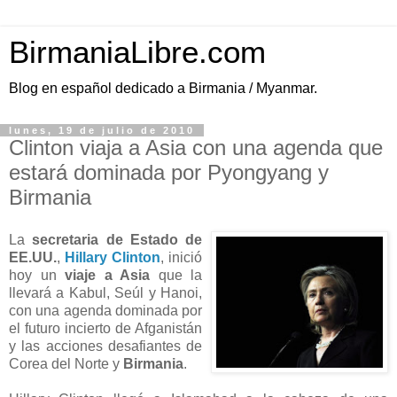
BirmaniaLibre.com
Blog en español dedicado a Birmania / Myanmar.
lunes, 19 de julio de 2010
Clinton viaja a Asia con una agenda que
estará dominada por Pyongyang y
Birmania
La
secretaria de Estado de
EE.UU.
,
Hillary Clinton
, inició
hoy un
viaje a Asia
que la
llevará a Kabul, Seúl y Hanoi,
con una agenda dominada por
el futuro incierto de Afganistán
y las acciones desafiantes de
Corea del Norte y
Birmania
.