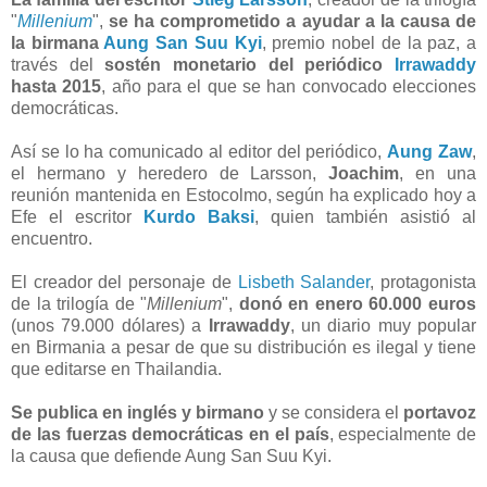
"
Millenium
",
se ha comprometido a ayudar a la causa de
la birmana
Aung San Suu Kyi
, premio nobel de la paz, a
través del
sostén monetario del periódico
Irrawaddy
hasta 2015
, año para el que se han convocado elecciones
democráticas.
Así se lo ha comunicado al editor del periódico,
Aung Zaw
,
el hermano y heredero de Larsson,
Joachim
, en una
reunión mantenida en Estocolmo, según ha explicado hoy a
Efe el escritor
Kurdo Baksi
, quien también asistió al
encuentro.
El creador del personaje de
Lisbeth Salander
, protagonista
de la trilogía de "
Millenium
",
donó en enero 60.000 euros
(unos 79.000 dólares) a
Irrawaddy
, un diario muy popular
en Birmania a pesar de que su distribución es ilegal y tiene
que editarse en Thailandia.
Se publica en inglés y birmano
y se considera el
portavoz
de las fuerzas democráticas en el país
, especialmente de
la causa que defiende Aung San Suu Kyi.